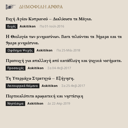
ΔΗΜΟΦΙΛΗ ΑΡΘΡΑ
Ευχή Αγίου Κυπριανού – Διαλύουσα τα Μάγια.
Askitikon
-
Πα 01-Ιούλ-2016
Ευχές
H Θεολογία των μνημοσύνων. Γιατι τελούνται τα 3ήμερα και τα
9μερα μνημόσυνα.
Askitikon
-
Πα 25-Μάι-2018
Ωφέλημα Ψυχής
Προσευχή για απαλλαγή από κατάθλιψη και ψυχικά νοσήματα.
Askitikon
-
Σα 04-Φεβ-2017
Προσευχές
Τη Υπερμάχω Στρατηγώ – Εξήγηση.
Askitikon
-
Σα 25-Φεβ-2017
Λειτουργικά Κείμενα
Πορτοκαλόπιτα αρωματική και νηστίσιμη
Askitikon
-
Δε 22-Απρ-2019
Νηστίσιμα