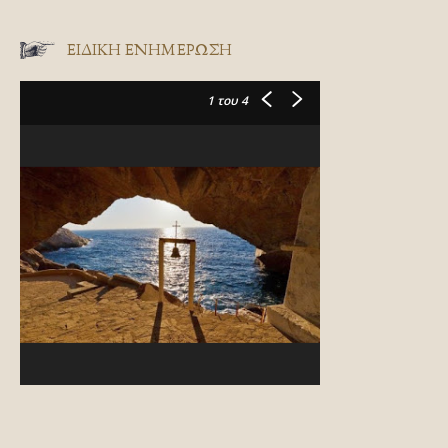
ΕΙΔΙΚΉ ΕΝΗΜΈΡΩΣΗ
1
του 4