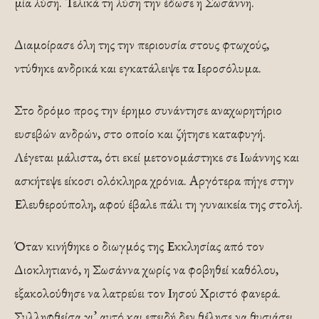
μία λύση. Τελικά τη λύση την έδωσε η Σωσάννη.
Διαμοίρασε όλη της την περιουσία στους φτωχούς,
ντύθηκε ανδρικά και εγκατάλειψε τα Ιεροσόλυμα.
Στο δρόμο προς την έρημο συνάντησε αναχωρητήριο
ευσεβών ανδρών, στο οποίο και ζήτησε καταφυγή.
Λέγεται μάλιστα, ότι εκεί μετονομάστηκε σε Ιωάννης και
ασκήτεψε είκοσι ολόκληρα χρόνια. Αργότερα πήγε στην
Ελευθερούπολη, αφού έβαλε πάλι τη γυναικεία της στολή.
Όταν κινήθηκε ο διωγμός της Εκκλησίας από τον
Διοκλητιανό, η Σωσάννα χωρίς να φοβηθεί καθόλου,
εξακολούθησε να λατρεύει τον Ιησού Χριστό φανερά.
Συλληφθείσα γι’ αυτό και επειδή δεν θέλησε να θυσιάσει