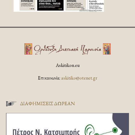
Askitikon.eu
Επικοινωνία:
askitiko@otenet.gr
ΔΙΑΦΗΜΊΣΕΙΣ ΔΩΡΕΆΝ