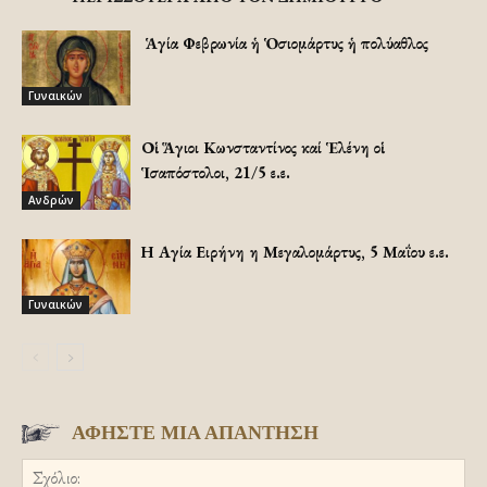
Ἡ Ἁγία Φεβρωνία ἡ Ὁσιομάρτυς ἡ πολύαθλος
Γυναικών
Οἱ Ἅγιοι Κωνσταντίνος καί Ἑλένη οἱ
Ἱσαπόστολοι, 21/5 ε.ε.
Ανδρών
Η Αγία Ειρήνη η Μεγαλομάρτυς, 5 Μαΐου ε.ε.
Γυναικών
ΑΦΗΣΤΕ ΜΙΑ ΑΠΑΝΤΗΣΗ