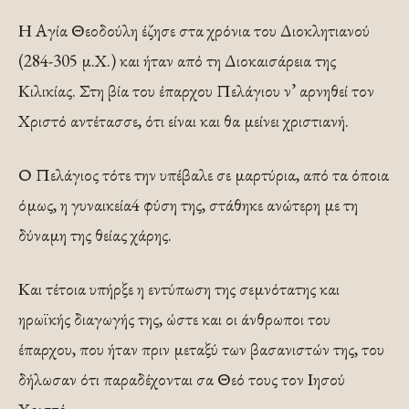
Η Αγία Θεοδούλη έζησε στα χρόνια του Διοκλητιανού
(284-305 μ.Χ.) και ήταν από τη Διοκαισάρεια της
Κιλικίας. Στη βία του έπαρχου Πελάγιου ν’ αρνηθεί τον
Χριστό αντέτασσε, ότι είναι και θα μείνει χριστιανή.
Ο Πελάγιος τότε την υπέβαλε σε μαρτύρια, από τα όποια
όμως, η γυναικεία4 φύση της, στάθηκε ανώτερη με τη
δύναμη της θείας χάρης.
Και τέτοια υπήρξε η εντύπωση της σεμνότατης και
ηρωϊκής διαγωγής της, ώστε και οι άνθρωποι του
έπαρχου, που ήταν πριν μεταξύ των βασανιστών της, του
δήλωσαν ότι παραδέχονται σα Θεό τους τον Ιησού