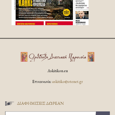
Askitikon.eu
Επικοινωνία:
askitiko@otenet.gr
ΔΙΑΦΗΜΊΣΕΙΣ ΔΩΡΕΆΝ