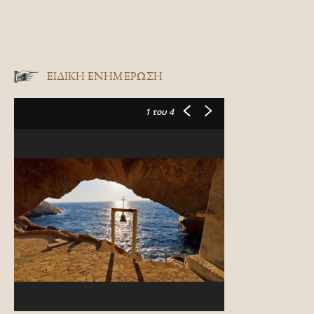
ΕΙΔΙΚΉ ΕΝΗΜΈΡΩΣΗ
1
του 4