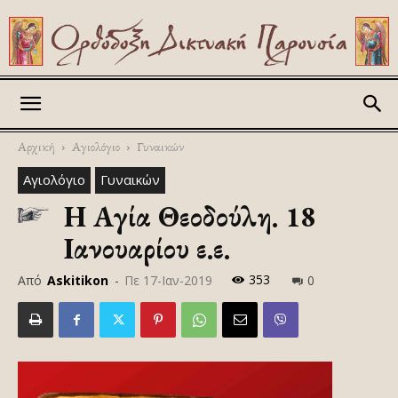
Askitikon
Αρχική
Αγιολόγιο
Γυναικών
Αγιολόγιο
Γυναικών
Η Αγία Θεοδούλη. 18
Ιανουαρίου ε.ε.
353
Από
Askitikon
-
Πε 17-Ιαν-2019
0