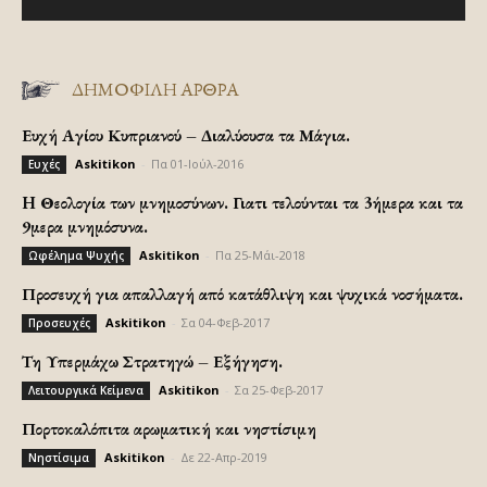
ΔΗΜΟΦΙΛΗ ΑΡΘΡΑ
Ευχή Αγίου Κυπριανού – Διαλύουσα τα Μάγια.
Askitikon
-
Πα 01-Ιούλ-2016
Ευχές
H Θεολογία των μνημοσύνων. Γιατι τελούνται τα 3ήμερα και τα
9μερα μνημόσυνα.
Askitikon
-
Πα 25-Μάι-2018
Ωφέλημα Ψυχής
Προσευχή για απαλλαγή από κατάθλιψη και ψυχικά νοσήματα.
Askitikon
-
Σα 04-Φεβ-2017
Προσευχές
Τη Υπερμάχω Στρατηγώ – Εξήγηση.
Askitikon
-
Σα 25-Φεβ-2017
Λειτουργικά Κείμενα
Πορτοκαλόπιτα αρωματική και νηστίσιμη
Askitikon
-
Δε 22-Απρ-2019
Νηστίσιμα