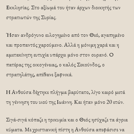
Εκκλησίας. Στο αξίωμά του ήταν άρχων διοικητής των
στρατιωτών της Συρίας.
Ήσαν ανδρόγυνο ευλογημένο από τον Θεό, αγαπημένο
και προπαντός χαρούμενο. Αλλά η μόνιμη χαρά και η
αμετακίνητη ευτυχία υπάρχει μόνο στον ουρανό. Ο
πατέρας της οικογένειας, ο καλός Σεκούνδος, ο
στρατηλάτης, απέθανε ξαφνικά.
Η Ανθούσα δέχτηκε πλήγμα βαρύτατο, λίγο καιρό μετά
τη γέννηση του υιού της Ιωάννη. Και ήταν μόνο 20 ετών.
Σιγά-σιγά κόπαζε η τρικυμία και ο Θεός ησύχαζε τα άγρια
κύματα. Με χριστιανική πίστη η Ανθούσα απεφάσισε να