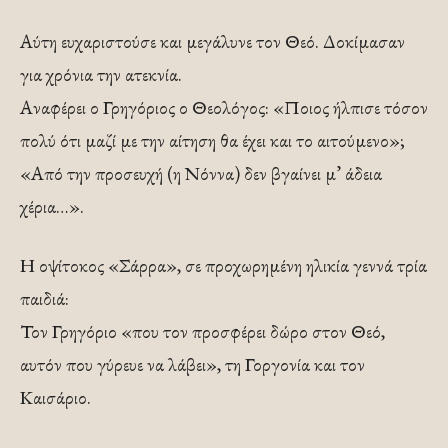
Αύτη ευχαριστούσε και μεγάλυνε τον Θεό. Δοκίμασαν
για χρόνια την ατεκνία.
Αναφέρει ο Γρηγόριος ο Θεολόγος: «Ποιος ήλπισε τόσον
πολύ ότι μαζί με την αίτηση θα έχει και το αιτούμενο»;
«Από την προσευχή (η Νόννα) δεν βγαίνει μ’ άδεια
χέρια…».
Η οψίτοκος «Σάρρα», σε προχωρημένη ηλικία γεννά τρία
παιδιά:
Τον Γρηγόριο «που τον προσφέρει δώρο στον Θεό,
αυτόν που γύρευε να λάβει», τη Γοργονία και τον
Καισάριο.