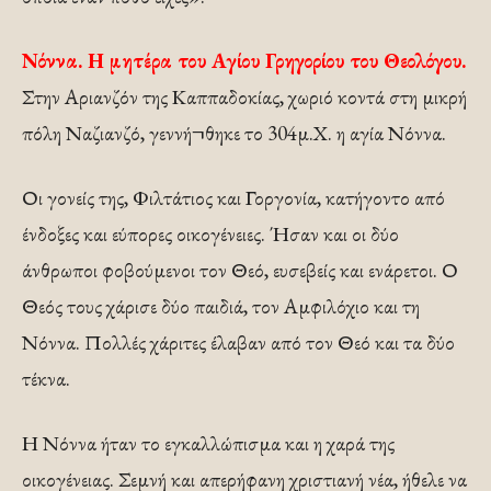
Νόννα. Η μητέρα του Αγίου Γρηγορίου του Θεολόγου.
Στην Αριανζόν της Καππαδοκίας, χωριό κοντά στη μικρή
πόλη Ναζιανζό, γεννή¬θηκε το 304μ.Χ. η αγία Νόννα.
Οι γονείς της, Φιλτάτιος και Γοργονία, κατήγοντο από
ένδοξες και εύπορες οικογένειες. Ήσαν και οι δύο
άνθρωποι φοβούμενοι τον Θεό, ευσεβείς και ενάρετοι. Ο
Θεός τους χάρισε δύο παιδιά, τον Αμφιλόχιο και τη
Νόννα. Πολλές χάριτες έλαβαν από τον Θεό και τα δύο
τέκνα.
Η Νόννα ήταν το εγκαλλώπισμα και η χαρά της
οικογένειας. Σεμνή και απερήφανη χριστιανή νέα, ήθελε να