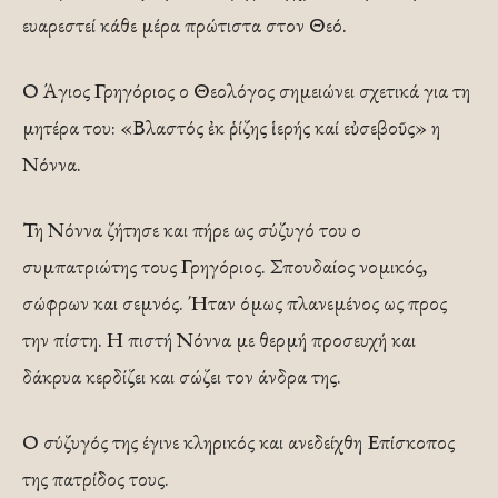
ευαρεστεί κάθε μέρα πρώτιστα στον Θεό.
Ο Άγιος Γρηγόριος ο Θεολόγος σημειώνει σχετικά για τη
μητέρα του: «Βλαστός ἐκ ῥίζης ἱερής καί εὐσεβοῦς» η
Νόννα.
Τη Νόννα ζήτησε και πήρε ως σύζυγό του ο
συμπατριώτης τους Γρηγόριος. Σπουδαίος νομικός,
σώφρων και σεμνός. Ήταν όμως πλανεμένος ως προς
την πίστη. Η πιστή Νόννα με θερμή προσευχή και
δάκρυα κερδίζει και σώζει τον άνδρα της.
Ο σύζυγός της έγινε κληρικός και ανεδείχθη Επίσκοπος
της πατρίδος τους.