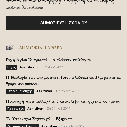
ιστότοπό μου σε αυτό το πρόγραμμα περιήγησης για την επόμενη
φορά που θα σχολιάσω.
ΔΗΜΟΦΙΛΗ ΑΡΘΡΑ
Ευχή Αγίου Κυπριανού – Διαλύουσα τα Μάγια.
Askitikon
-
Πα 01-Ιούλ-2016
Ευχές
H Θεολογία των μνημοσύνων. Γιατι τελούνται τα 3ήμερα και τα
9μερα μνημόσυνα.
Askitikon
-
Πα 25-Μάι-2018
Ωφέλημα Ψυχής
Προσευχή για απαλλαγή από κατάθλιψη και ψυχικά νοσήματα.
Askitikon
-
Σα 04-Φεβ-2017
Προσευχές
Τη Υπερμάχω Στρατηγώ – Εξήγηση.
Askitikon
-
Σα 25-Φεβ-2017
Λειτουργικά Κείμενα