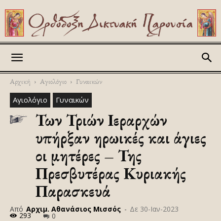
Askitikon
Αρχική
Αγιολόγιο
Γυναικών
Αγιολόγιο
Γυναικών
Των Τριών Ιεραρχών
υπήρξαν ηρωικές και άγιες
οι μητέρες – Της
Πρεσβυτέρας Κυριακής
Παρασκευά
Από
Αρχιμ. Αθανάσιος Μισσός
-
Δε 30-Ιαν-2023
293
0