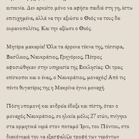
ευτεκνία. Δεν αρκείτο μόνο να αφήσει παιδιά στη γη, έστω
επιτυχημένα, αλλά να την αξιώσει ο Θεός να τους δει
ουρανοπολίτες. Και την αξίωσε ο Θεός.
Μητέρα μακαρία! Όλα τα άρρενα τέκνα της, τέσσερα,
Βασίλειος, Ναυκράτιος, Γρηγόριος, Πέτρος
αφοσιώθηκαν στην υπηρεσία της Εκκλησίας: Οι τρεις
επίσκοποι και ο ένας, ο Ναυκράτιος, μοναχός! Από τις
πέντε θυγατέρες της η Μακρίνα έγινε μοναχή.
Πόση υπομονή και ανδρεία έδειξε και πίστη, όταν ο
μοναχός Ναυκράτιος, σε ηλικία μόλις 27 ετών, πνίγηκε
στα ορμητικά νερά στον ποταμό Ίριν, του Πόντου, στο
διακόνημά του να εξασφαλίζει τροφή των γερόντων