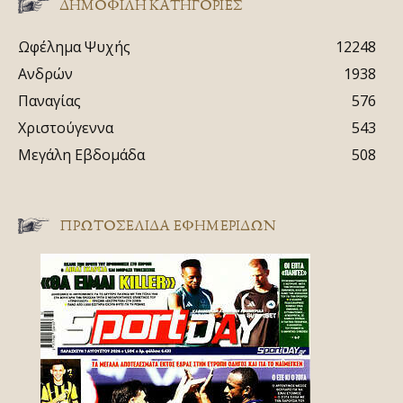
ΔΗΜΟΦΙΛΗ ΚΑΤΗΓΟΡΙΕΣ
Ωφέλημα Ψυχής
12248
Ανδρών
1938
Παναγίας
576
Χριστούγεννα
543
Μεγάλη Εβδομάδα
508
ΠΡΩΤΟΣΈΛΙΔΑ ΕΦΗΜΕΡΊΔΩΝ