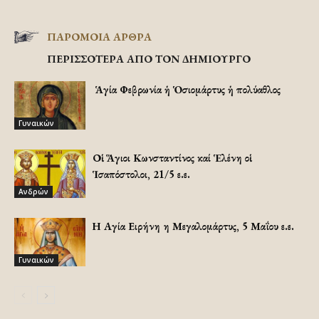
ΠΑΡΟΜΟΙΑ ΑΡΘΡΑ
ΠΕΡΙΣΣΟΤΕΡΑ ΑΠΟ ΤΟΝ ΔΗΜΙΟΥΡΓΟ
Ἡ Ἁγία Φεβρωνία ἡ Ὁσιομάρτυς ἡ πολύαθλος
Γυναικών
Οἱ Ἅγιοι Κωνσταντίνος καί Ἑλένη οἱ
Ἱσαπόστολοι, 21/5 ε.ε.
Ανδρών
Η Αγία Ειρήνη η Μεγαλομάρτυς, 5 Μαΐου ε.ε.
Γυναικών