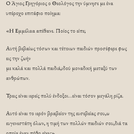
Ο Άγιος Γρηγόριος ο Θεολόγος την ύμνησε με ένα
υπέροχο επιτάφιο ποίημα:
«Η Εμμέλεια απέθανε. Ποίος το είπε;
Αυτή βεβαίως τόσων και τέτοιων παιδιών προσέφερε φως
εις την ζωήν
με καλά και πολλά παιδιά,ιδού μοναδική μεταξύ των
ανθρώπων.
Τρεις είναι ιερείς πολύ ένδοξοι…είναι τόσον μεγάλη ρίζα.
Αυτό είναι το ιερόν βραβείον της ευσεβείας σου,ω
ευγενεστάτη όλων, η τιμή των πολλών παιδιών σου,διά τα
οποία έναν πόθο είχες».