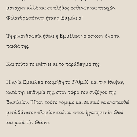
μοναχών αλλά και σε πλήθος ασθενών και πτωχών.
Φιλανθρωπότατη ήταν η Εμμέλεια!
Τη φιλανθρωπία ήθελε η Εμμέλεια να ασκούν όλα τα
παιδιά της.
Και τούτο το ενέπνεε με το παράδειγμά της.
Η αγία Εμμέλεια εκοιμήθη το 370μ.Χ. και την έθαψαν,
κατά την επιθυμία της, στον τάφο του συζύγου της
Βασιλείου. Ήταν τούτο νόμιμο και φυσικό να αναπαυθεί
μετά θάνατον πλησίον εκείνου «ποῦ ἠγάπησεν ἐν Θεῶ
καὶ μετὰ τὸν Θεὸν».