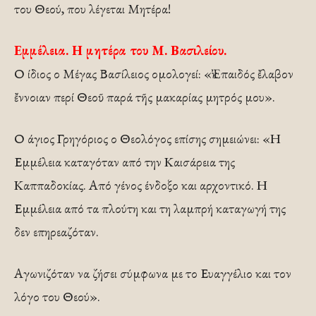
του Θεού, που λέγεται Μητέρα!
Εμμέλεια. Η μητέρα του Μ. Βασιλείου.
Ο ίδιος ο Μέγας Βασίλειος ομολογεί: «Ἐκ παιδός ἔλαβον
ἔννοιαν περί Θεοῦ παρά τῆς μακαρίας μητρός μου».
Ο άγιος Γρηγόριος ο Θεολόγος επίσης σημειώνει: «Η
Εμμέλεια καταγόταν από την Καισάρεια της
Καππαδοκίας. Από γένος ένδοξο και αρχοντικό. Η
Εμμέλεια από τα πλούτη και τη λαμπρή καταγωγή της
δεν επηρεαζόταν.
Αγωνιζόταν να ζήσει σύμφωνα με το Ευαγγέλιο και τον
λόγο του Θεού».