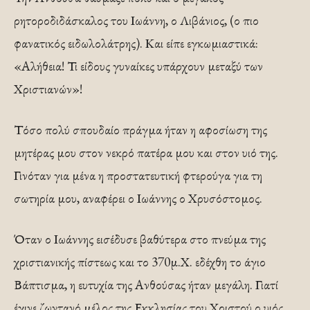
ρητοροδιδάσκαλος του Ιωάννη, ο Λιβάνιος, (ο πιο
φανατικός ειδωλολάτρης). Και είπε εγκωμιαστικά:
«Αλήθεια! Τι είδους γυναίκες υπάρχουν μεταξύ των
Χριστιανών»!
Τόσο πολύ σπουδαίο πράγμα ήταν η αφοσίωση της
μητέρας μου στον νεκρό πατέρα μου και στον υιό της.
Γινόταν για μένα η προστατευτική φτερούγα για τη
σωτηρία μου, αναφέρει ο Ιωάννης ο Χρυσόστομος.
Όταν ο Ιωάννης εισέδυσε βαθύτερα στο πνεύμα της
χριστιανικής πίστεως και το 370μ.Χ. εδέχθη το άγιο
Βάπτισμα, η ευτυχία της Ανθούσας ήταν μεγάλη. Γιατί
έγινε ζωντανό μέλος της Εκκλησίας του Χριστού ο υιός