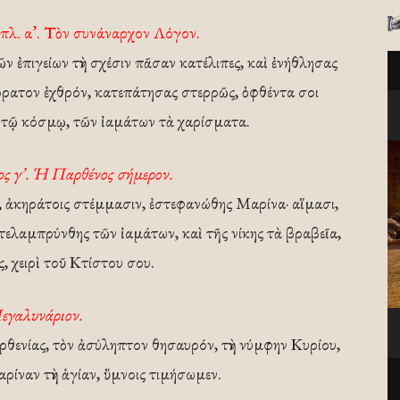
πλ. α’. Τὸν συνάναρχον Λόγον.
 ἐπιγείων τὴν σχέσιν πᾶσαν κατέλιπες, καὶ ἐνήθλησας
ρατον ἐχθρόν, κατεπάτησας στερρῶς, ὀφθέντα σοι
 τῷ κόσμῳ, τῶν ἰαμάτων τὰ χαρίσματα.
ς γ’. Ἡ Παρθένος σήμερον.
, ἀκηράτοις στέμμασιν, ἐστεφανώθης Μαρίνα· αἵμασι,
ατελαμπρύνθης τῶν ἰαμάτων, καὶ τῆς νίκης τὰ βραβεῖα,
, χειρὶ τοῦ Κτίστου σου.
εγαλυνάριον.
αρθενίας, τὸν ἀσύληπτον θησαυρόν, τὴν νύμφην Κυρίου,
ρίναν τὴν ἁγίαν, ὕμνοις τιμήσωμεν.