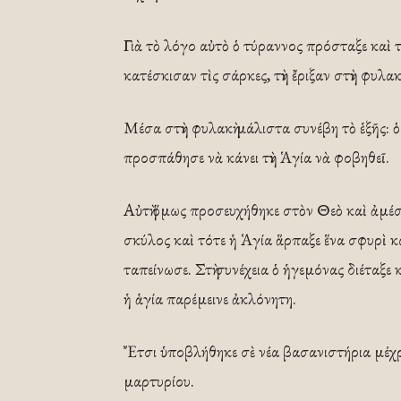
Γιὰ τὸ λόγο αὐτὸ ὁ τύραννος πρόσταξε καὶ 
κατέσκισαν τὶς σάρκες, τὴν ἔριξαν στὴν φυλακ
Μέσα στὴν φυλακὴ μάλιστα συνέβη τὸ ἑξῆς:
προσπάθησε νὰ κάνει τὴν Ἁγία νὰ φοβηθεῖ.
Αὐτὴ ὅμως προσευχήθηκε στὸν Θεὸ καὶ ἀμέσ
σκύλος καὶ τότε ἡ Ἁγία ἅρπαξε ἕνα σφυρὶ κα
ταπείνωσε. Στὴ συνέχεια ὁ ἡγεμόνας διέταξε 
ἡ ἁγία παρέμεινε ἀκλόνητη.
Ἔτσι ὑποβλήθηκε σὲ νέα βασανιστήρια μέχ
μαρτυρίου.