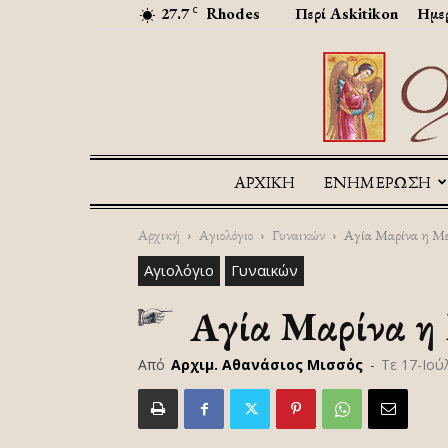
27.7
Rhodes
Περί Askitikon
Ημερ
C
ΑΡΧΙΚΉ
ΕΝΗΜΕΡΩΣΗ
Αρχική
Αγιολόγιο
Γυναικών
Αγία Μαρίνα η Μ
Αγιολόγιο
Γυναικών
Αγία Μαρίνα η
Από
Αρχιμ. Αθανάσιος Μισσός
-
Τε 17-Ιού