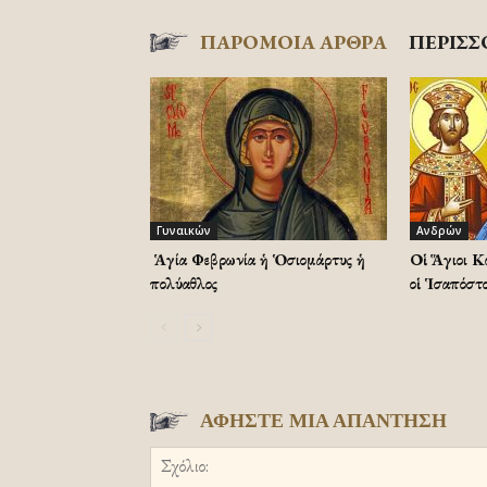
ΠΑΡΟΜΟΙΑ ΑΡΘΡΑ
ΠΕΡΙΣΣ
Γυναικών
Ανδρών
Ἡ Ἁγία Φεβρωνία ἡ Ὁσιομάρτυς ἡ
Οἱ Ἅγιοι Κ
πολύαθλος
οἱ Ἱσαπόστο
ΑΦΗΣΤΕ ΜΙΑ ΑΠΑΝΤΗΣΗ