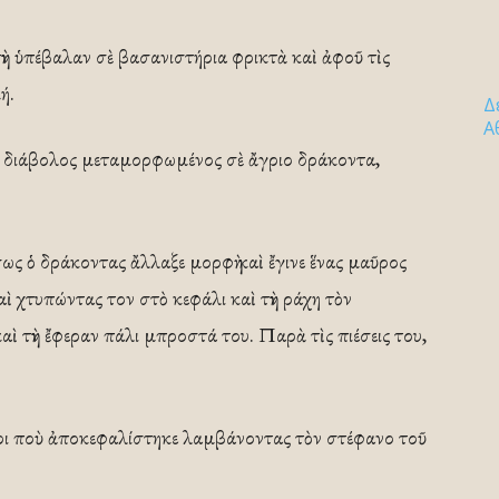
τὴν ὑπέβαλαν σὲ βασανιστήρια φρικτὰ καὶ ἀφοῦ τὶς
ή.
Δ
Α
 ὁ διάβολος μεταμορφωμένος σὲ ἄγριο δράκοντα,
ως ὁ δράκοντας ἄλλαξε μορφὴ καὶ ἔγινε ἕνας μαῦρος
ὶ χτυπώντας τον στὸ κεφάλι καὶ τὴν ράχη τὸν
καὶ τὴν ἔφεραν πάλι μπροστά του. Παρὰ τὶς πιέσεις του,
ρι ποὺ ἀποκεφαλίστηκε λαμβάνοντας τὸν στέφανο τοῦ