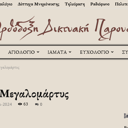
ολόγιο
Δίπτυχα Μνημόνευσης
Τηλεόραση
Ραδιόφωνο
Πολιτι
ΑΓΙΟΛΟΓΙΟ
ΙΑΜΑΤΑ
ΕΥΧΟΛΟΓΙΟ
Σ
Askitikon
εγαλομάρτυς
 Μεγαλομάρτυς
63
λ-2024
0
Ε