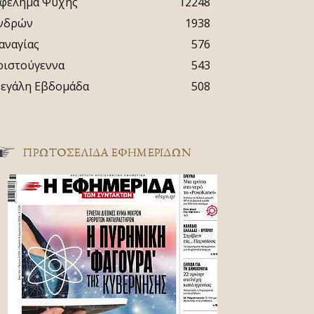
φέλημα Ψυχής
12248
νδρών
1938
αναγίας
576
ριστούγεννα
543
εγάλη Εβδομάδα
508
ΠΡΩΤΟΣΈΛΙΔΑ ΕΦΗΜΕΡΊΔΩΝ