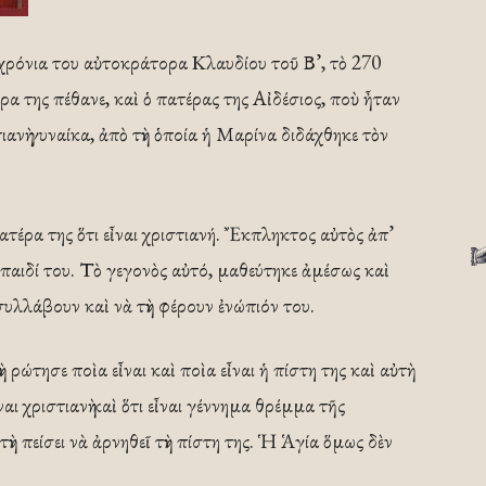
ὰ χρόνια του αὐτοκράτορα Κλαυδίου τοῦ Β’, τὸ 270
έρα της πέθανε, καὶ ὁ πατέρας της Αἰδέσιος, ποὺ ἦταν
τιανὴ γυναίκα, ἀπὸ τὴν ὁποία ἡ Μαρίνα διδάχθηκε τὸν
τέρα της ὅτι εἶναι χριστιανή. Ἔκπληκτος αὐτὸς ἀπ’
 παιδί του. Τὸ γεγονὸς αὐτό, μαθεύτηκε ἀμέσως καὶ
 συλλάβουν καὶ νὰ τὴν φέρουν ἐνώπιόν του.
ρώτησε ποὶα εἶναι καὶ ποὶα εἶναι ἡ πίστη της καὶ αὐτὴ
αι χριστιανὴ καὶ ὅτι εἶναι γέννημα θρέμμα τῆς
ν πείσει νὰ ἀρνηθεῖ τὴν πίστη της. Ἡ Ἁγία ὅμως δὲν