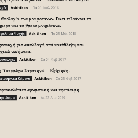
Askitikon
-
Πα 01-Ιούλ-2016
υχές
Θεολογία των μνημοσύνων. Γιατι τελούνται τα
ήμερα και τα 9μερα μνημόσυνα.
Askitikon
-
Πα 25-Μάι-2018
φέλημα Ψυχής
ροσευχή για απαλλαγή από κατάθλιψη και
υχικά νοσήματα.
Askitikon
-
Σα 04-Φεβ-2017
ροσευχές
η Υπερμάχω Στρατηγώ – Εξήγηση.
Askitikon
-
Σα 25-Φεβ-2017
ειτουργικά Κείμενα
ορτοκαλόπιτα αρωματική και νηστίσιμη
Askitikon
-
Δε 22-Απρ-2019
ηστίσιμα