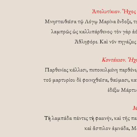
Ἀπολυτίκιον. Ἦχος 
Μνηστευθεῖσα τῷ Λόγῳ Μαρίνα ἔνδοξε, τῶν
λαμπρῶς ὡς καλλιπάρθενος· τὸν γὰρ ἀό
Ἀθληφόρε. Καὶ νῦν πηγάζεις
Κοντάκιον. Ἦχο
Παρθενίας κάλλεσι, πεποικιλμένη παρθένε
τοῦ μαρτυρίου δὲ φοινιχθεῖσα, θαύμασι, κ
ἐδέξω Μάρτυς
Μ
Τὴν λαμπάδα πάντες τὴν φαεινήν, καὶ τῆς π
καὶ ἄσπιλον ἀμνάδα, Μα