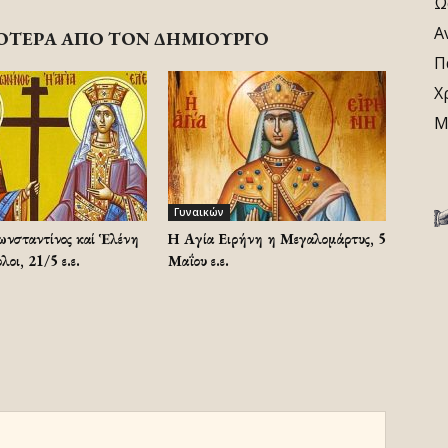
Ω
Α
ΟΤΕΡΑ ΑΠΟ ΤΟΝ ΔΗΜΙΟΥΡΓΟ
Π
Χ
Μ
Γυναικών
ωνσταντίνος καί Ἑλένη
Η Αγία Ειρήνη η Μεγαλομάρτυς, 5
λοι, 21/5 ε.ε.
Μαΐου ε.ε.