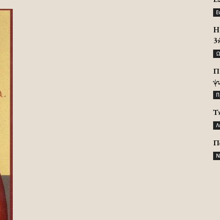
Ε
H 
3
Ω
Π
ψ
Π
Τ
Λ
Π
Ν