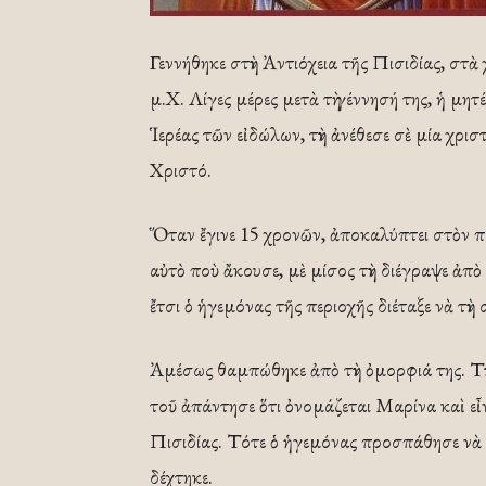
Γεννήθηκε στὴν Ἀντιόχεια τῆς Πισιδίας, στ
μ.Χ. Λίγες μέρες μετὰ τὴ γέννησή της, ἡ μητ
Ἱερέας τῶν εἰδώλων, τὴν ἀνέθεσε σὲ μία χρισ
Χριστό.
Ὅταν ἔγινε 15 χρονῶν, ἀποκαλύπτει στὸν πα
αὐτὸ ποὺ ἄκουσε, μὲ μίσος τὴν διέγραψε ἀπὸ
ἔτσι ὁ ἡγεμόνας τῆς περιοχῆς διέταξε νὰ τὴν
Ἀμέσως θαμπώθηκε ἀπὸ τὴν ὀμορφιά της. Τὴν 
τοῦ ἀπάντησε ὅτι ὀνομάζεται Μαρίνα καὶ εἶν
Πισιδίας. Τότε ὁ ἡγεμόνας προσπάθησε νὰ τὴ
δέχτηκε.