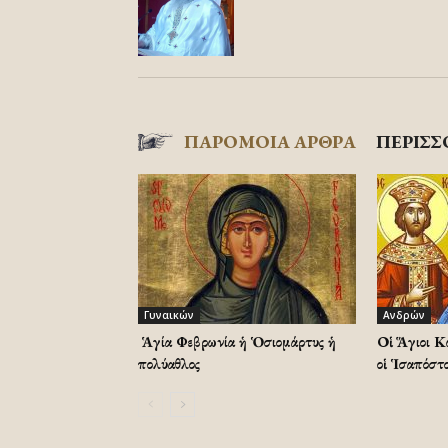
ΠΑΡΟΜΟΙΑ ΑΡΘΡΑ
ΠΕΡΙΣΣ
Γυναικών
Ανδρών
Ἡ Ἁγία Φεβρωνία ἡ Ὁσιομάρτυς ἡ
Οἱ Ἅγιοι Κ
πολύαθλος
οἱ Ἱσαπόστο