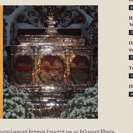
Ε
H 
3
Ω
Π
ψ
Π
Τ
Λ
Π
Ν
υσουλμανική Ισπανία (γνωστή και ως Ισλαμική Ιβηρία