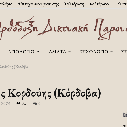
ολόγιο
Δίπτυχα Μνημόνευσης
Τηλεόραση
Ραδιόφωνο
Πολιτι
ΑΓΙΟΛΟΓΙΟ
ΙΑΜΑΤΑ
ΕΥΧΟΛΟΓΙΟ
Σ
Askitikon
Κορδούης (Κόρδοβα)
ς Κορδούης (Κόρδοβα)
73
-2024
0
Ε