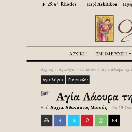
25.4
Rhodes
Περί Askitikon
Ημερ
C
ΑΡΧΙΚΉ
ΕΝΗΜΕΡΩΣΗ
Αρχική
Αγιολόγιο
Γυναικών
Αγία Λάουρα της 
Αγιολόγιο
Γυναικών
Αγία Λάουρα τη
Από
Αρχιμ. Αθανάσιος Μισσός
-
Σα 19-Οκτ