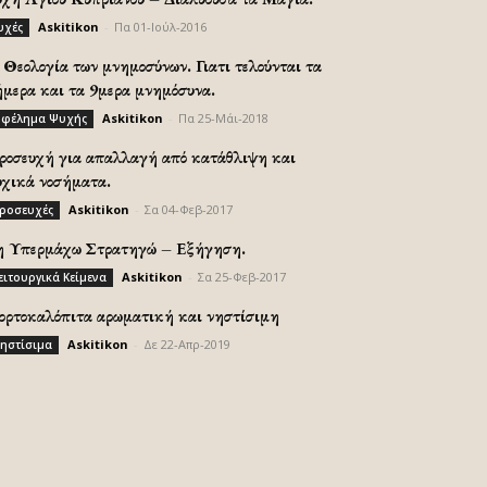
Askitikon
-
Πα 01-Ιούλ-2016
υχές
Θεολογία των μνημοσύνων. Γιατι τελούνται τα
ήμερα και τα 9μερα μνημόσυνα.
Askitikon
-
Πα 25-Μάι-2018
φέλημα Ψυχής
ροσευχή για απαλλαγή από κατάθλιψη και
υχικά νοσήματα.
Askitikon
-
Σα 04-Φεβ-2017
ροσευχές
η Υπερμάχω Στρατηγώ – Εξήγηση.
Askitikon
-
Σα 25-Φεβ-2017
ειτουργικά Κείμενα
ορτοκαλόπιτα αρωματική και νηστίσιμη
Askitikon
-
Δε 22-Απρ-2019
ηστίσιμα