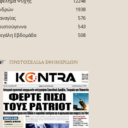
φέλημα Ψυχής
12248
νδρών
1938
αναγίας
576
ριστούγεννα
543
εγάλη Εβδομάδα
508
ΠΡΩΤΟΣΈΛΙΔΑ ΕΦΗΜΕΡΊΔΩΝ