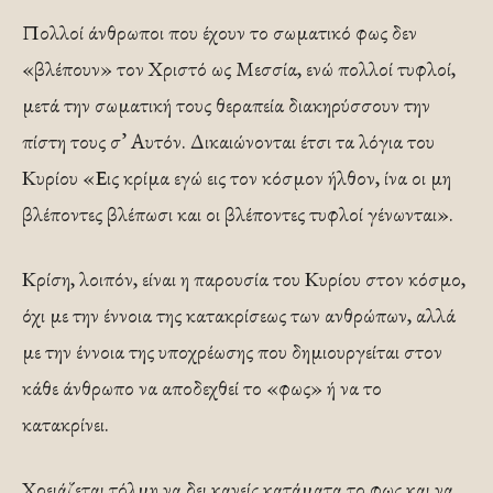
Πολλοί άνθρωποι που έχουν το σωματικό φως δεν
«βλέπουν» τον Χριστό ως Μεσσία, ενώ πολλοί τυφλοί,
μετά την σωματική τους θεραπεία διακηρύσσουν την
πίστη τους σ’ Αυτόν. Δικαιώνονται έτσι τα λόγια του
Κυρίου «Εις κρίμα εγώ εις τον κόσμον ήλθον, ίνα οι μη
βλέποντες βλέπωσι και οι βλέποντες τυφλοί γένωνται».
Κρίση, λοιπόν, είναι η παρουσία του Κυρίου στον κόσμο,
όχι με την έννοια της κατακρίσεως των ανθρώπων, αλλά
με την έννοια της υποχρέωσης που δημιουργείται στον
κάθε άνθρωπο να αποδεχθεί το «φως» ή να το
κατακρίνει.
Χρειάζεται τόλμη να δει κανείς κατάματα το φως και να