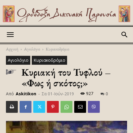
Askitikon
Αρχική
Αγιολόγιο
Κυριακοδρόμιο
Αγιολόγιο
Κυριακοδρόμιο
Κυριακή του Τυφλού –
«Φως ή σκότος;»
927
Από
Askitikon
-
Σα 01-Ιούν-2019
0