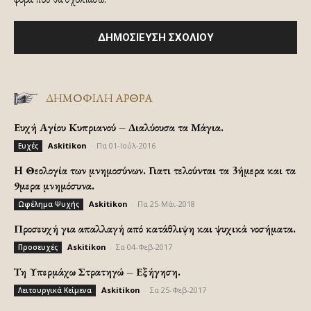
ΔΗΜΟΦΙΛΗ ΑΡΘΡΑ
Ευχή Αγίου Κυπριανού – Διαλύουσα τα Μάγια.
Askitikon
-
Πα 01-Ιούλ-2016
Ευχές
H Θεολογία των μνημοσύνων. Γιατι τελούνται τα 3ήμερα και τα
9μερα μνημόσυνα.
Askitikon
-
Πα 25-Μάι-2018
Ωφέλημα Ψυχής
Προσευχή για απαλλαγή από κατάθλιψη και ψυχικά νοσήματα.
Askitikon
-
Σα 04-Φεβ-2017
Προσευχές
Τη Υπερμάχω Στρατηγώ – Εξήγηση.
Askitikon
-
Σα 25-Φεβ-2017
Λειτουργικά Κείμενα