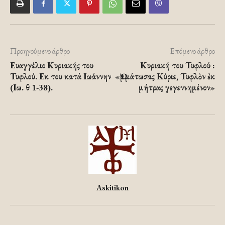
Προηγούμενο άρθρο
Επόμενο άρθρο
Ευαγγέλιο Κυριακής του
Κυριακή του Τυφλού :
Τυφλού. Εκ του κατά Ιωάννην
«Ὠμμάτωσας Κύριε, Τυφλὸν ἐκ
(Ιω. θ 1-38).
μήτρας γεγεννημένον»
Askitikon