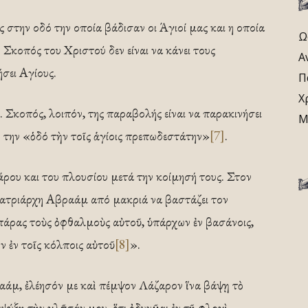
ς στην οδό την οποία βάδισαν οι Άγιοί μας και η οποία
Ω
 Σκοπός του Χριστού δεν είναι να κάνει τους
Α
σει Αγίους.
Π
Χ
. Σκοπός, λοιπόν, της παραβολής είναι να παρακινήσει
Μ
ν την «ὁδό τὴν τοῖς ἁγίοις πρεπωδεστάτην»
[7]
.
ρου και του πλουσίου μετά την κοίμησή τους. Στον
πατριάρχη Αβραάμ από μακριά να βαστάζει τον
πάρας τοὺς ὀφθαλμοὺς αὐτοῦ, ὑπάρχων ἐν βασάνοις,
 ἐν τοῖς κόλποις αὐτοῦ
[8]
».
άμ, ἐλέησόν με καὶ πέμψον Λάζαρον ἵνα βάψῃ τὸ
ύξῃ τὴν γλῶσσάν μου, ὅτι ὀδυνῶμαι ἐν τῇ φλογὶ