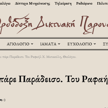
ολόγιο
Δίπτυχα Μνημόνευσης
Τηλεόραση
Ραδιόφωνο
Πολιτι
ΑΓΙΟΛΟΓΙΟ
ΙΑΜΑΤΑ
ΕΥΧΟΛΟΓΙΟ
Σ
Askitikon
ι πάρε Παράδεισο. Του Ραφαήλ Χ. Μισιαούλη, Θεολόγου.
πάρε Παράδεισο. Του Ραφα
0