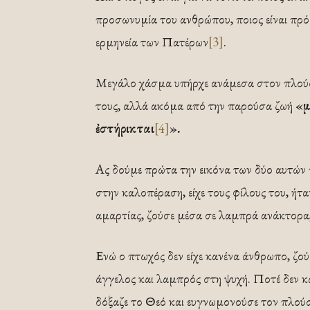
προσωνυμία του ανθρώπου, ποιος είναι πρό
ερμηνεία των Πατέρων
[3]
.
Μεγάλο χάσμα υπήρχε ανάμεσα στον πλούσι
τους, αλλά ακόμα από την παρούσα ζωή
«μ
ἐστήρικται
[4]
».
Ας δούμε πρώτα την εικόνα των δύο αυτών
στην καλοπέραση, είχε τους φίλους του, ήτ
αμαρτίας, ζούσε μέσα σε λαμπρά ανάκτορα, 
Ενώ ο πτωχός δεν είχε κανένα άνθρωπο, ζού
άγγελος και λαμπρός στη ψυχή. Ποτέ δεν κ
δόξαζε το Θεό και ευγνωμονούσε τον πλούσ