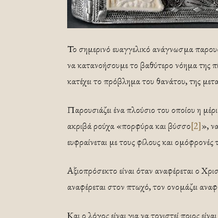
Το σημερινό ευαγγελικό ανάγνωσμα παρουσ
να κατανοήσουμε το βαθύτερο νόημα της π
κατέχει το πρόβλημα του θανάτου, της μετ
Παρουσιάζει ένα πλούσιο του οποίου η μέρι
ακριβά ρούχα «πορφύρα και βύσσο
[2]
», ν
ευφραίνεται με τους φίλους και ομόφρονές 
Αξιοπρόσεκτο είναι όταν αναφέρεται ο Χρι
αναφέρεται στον πτωχό, τον ονομάζει ανα
Και ο λόγος είναι για να τονιστεί ποιος εί