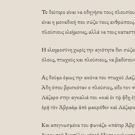
Το δεύτερο είναι να οδηγήσει τους πλουσίου
είναι η μοναδική που σώζει τους ανθρώπους.
πλούσιους ελεήμονες, αλλά να τους καταστή
Η ελεημοσύνη χωρίς την αγιότητα δεν σώζει
όλους, πτωχούς και πλούσιους, να βαδίσου
Ας δούμε όμως την εικόνα του πτωχού Λαζά
Άδη όπου βρισκόταν ο πλούσιος, είδε τον 
Λάζαρο στην αγκαλιά του «καὶ ἐν τῷ ᾅδῃ ἐ
ὁρᾷ τὸν Ἀβραὰμ ἀπὸ μακρόθεν καὶ Λάζαρον
Και απεγνωσμένα του φωνάζει «πάτερ Ἀβρα
ἄκρον τοῦ δακτύλου αὐτοῦ ὕδατος καὶ καταψ