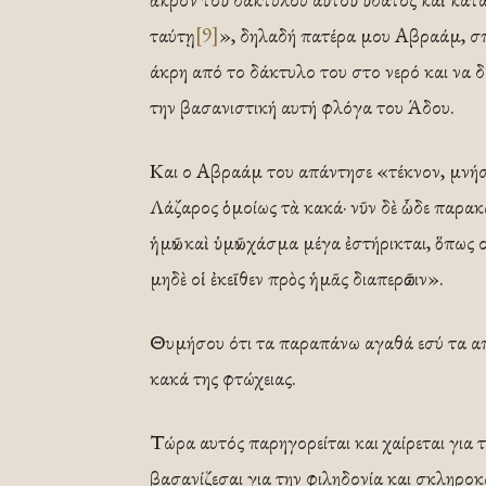
ταύτῃ
[9]
», δηλαδή πατέρα μου Αβραάμ, σπλ
άκρη από το δάκτυλο του στο νερό και να δ
την βασανιστική αυτή φλόγα του Άδου.
Και ο Αβραάμ του απάντησε «τέκνον, μνήσθ
Λάζαρος ὁμοίως τὰ κακά· νῦν δὲ ὧδε παρακαλ
ἡμῶν καὶ ὑμῶν χάσμα μέγα ἐστήρικται, ὅπως 
μηδὲ οἱ ἐκεῖθεν πρὸς ἡμᾶς διαπερῶσιν».
Θυμήσου ότι τα παραπάνω αγαθά εσύ τα απ
κακά της φτώχειας.
Τώρα αυτός παρηγορείται και χαίρεται για τ
βασανίζεσαι για την φιληδονία και σκληροκ