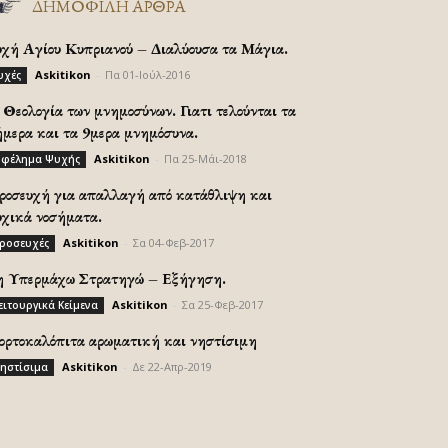
ΔΗΜΟΦΙΛΗ ΑΡΘΡΑ
υχή Αγίου Κυπριανού – Διαλύουσα τα Μάγια.
Askitikon
-
Πα 01-Ιούλ-2016
υχές
Θεολογία των μνημοσύνων. Γιατι τελούνται τα
ήμερα και τα 9μερα μνημόσυνα.
Askitikon
-
Πα 25-Μάι-2018
φέλημα Ψυχής
ροσευχή για απαλλαγή από κατάθλιψη και
υχικά νοσήματα.
Askitikon
-
Σα 04-Φεβ-2017
ροσευχές
η Υπερμάχω Στρατηγώ – Εξήγηση.
Askitikon
-
Σα 25-Φεβ-2017
ειτουργικά Κείμενα
ορτοκαλόπιτα αρωματική και νηστίσιμη
Askitikon
-
Δε 22-Απρ-2019
ηστίσιμα