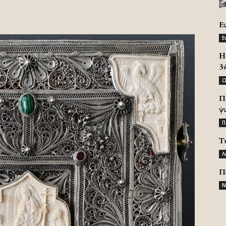
Ε
Ε
H 
3
Ω
Π
ψ
Π
Τ
Λ
Π
Ν