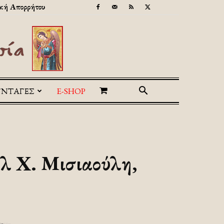
κή Απορρήτου
ΥΝΤΑΓΕΣ
E-SHOP
ήλ Χ. Μισιαούλη,