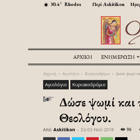
30.4
Rhodes
Περί Askitikon
Ημερ
C
ΑΡΧΙΚΉ
ΕΝΗΜΕΡΩΣΗ
Αρχική
Αγιολόγιο
Κυριακοδρόμιο
Δώσε ψωμί κα
Αγιολόγιο
Κυριακοδρόμιο
Δώσε ψωμί και 
Θεολόγου.
96
Από
Askitikon
-
Σα 03-Νοέ-2018