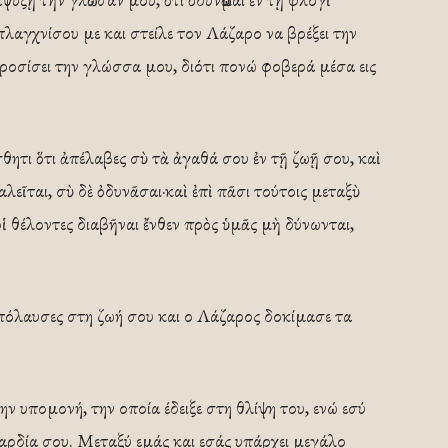
αγχνίσου με και στείλε τον Λάζαρο να βρέξει την
ροσίσει την γλώσσα μου, διότι πονώ φοβερά μέσα εις
ητι ὅτι ἀπέλαβες σὺ τὰ ἀγαθά σου ἐν τῇ ζωῇ σου, καὶ
εῖται, σὺ δὲ ὀδυνᾶσαι·καὶ ἐπὶ πᾶσι τούτοις μεταξὺ
οἱ θέλοντες διαβῆναι ἔνθεν πρὸς ὑμᾶς μὴ δύνωνται,
όλαυσες στη ζωή σου και ο Λάζαρος δοκίμασε τα
ην υπομονή, την οποία έδειξε στη θλίψη του, ενώ εσύ
αρδία σου. Μεταξύ εμάς και εσάς υπάρχει μεγάλο