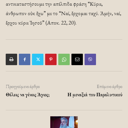
αντικαταστήσουμε την απέλπιδα φράση “Κύριε,
άνθρωπον οὐκ ἔχω” με το “Ναί, ἔρχομαι ταχύ. Ἀμήν, ναί,
ἔρχου κύριε Ἰησοῦ” (Αποκ. 22, 20).
Προηγούμενο άρθρο
Επόμενο άρθρο
Θέλεις να γίνεις Άγιος;
Η μοναξιά του Παραλυτικού