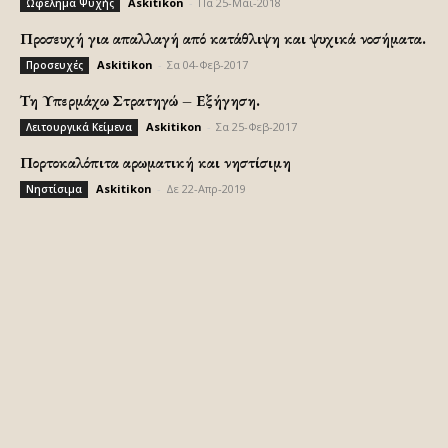
Askitikon
-
Πα 25-Μάι-2018
Ωφέλημα Ψυχής
Προσευχή για απαλλαγή από κατάθλιψη και ψυχικά νοσήματα.
Askitikon
-
Σα 04-Φεβ-2017
Προσευχές
Τη Υπερμάχω Στρατηγώ – Εξήγηση.
Askitikon
-
Σα 25-Φεβ-2017
Λειτουργικά Κείμενα
Πορτοκαλόπιτα αρωματική και νηστίσιμη
Askitikon
-
Δε 22-Απρ-2019
Νηστίσιμα