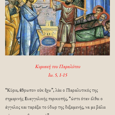
Κυριακή του Παραλύτου
Ιω. 5, 1-15
“Κύριε, ἄνθρωπον οὐκ ἔχω”, λέει ο Παραλυτικός της
σημερινής Ευαγγελικής περικοπής, “ώστε όταν έλθει ο
άγγελος και ταράξει το ύδωρ της δεξαμενής, να με βάλει