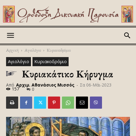
Askitikon
Αρχική
Αγιολόγιο
Κυριακοδρόμιο
Αγιολόγιο
Κυριακοδρόμιο
Κυριακάτικο Κήρυγμα
Από
Αρχιμ. Αθανάσιος Μισσός
-
Σα 06-Μάι-2023
157
0