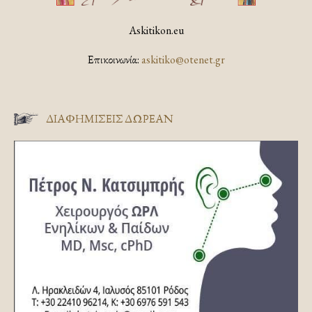
Askitikon.eu
Επικοινωνία:
askitiko@otenet.gr
ΔΙΑΦΗΜΊΣΕΙΣ ΔΩΡΕΆΝ