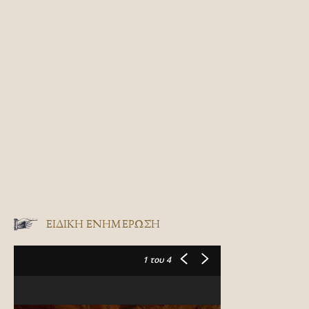
ΕΙΔΙΚΉ ΕΝΗΜΈΡΩΣΗ
1
του 4