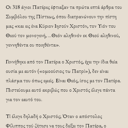
Οι 318 άγιοι Πατέρες έφτιαξαν τα πρώτα επτά άρθρα του
Συμβόλου της Πίστεως, όπου διατρανώνουν την πίστη
μας «και εις ένα Κύριον Ιησούν Χριστόν, τον Υιόν του
Θεού τον μονογενή, …Θεόν αληθινόν εκ Θεού αληθινού,
γεννηθέντα ου ποιηθέντα».
Γεννήθηκε από τον Πατέρα ο Χριστός, έχει την ίδια θεία
ουσία με αυτόν («ομοούσιος τω Πατρί»), δεν είναι
πλάσμα του όπως εμείς. Είναι Θεός, ίσος με τον Πατέρα.
Πιστεύουμε αυτό ακριβώς που ο Χριστός έλεγε πάντα
για τον εαυτό του.
Τί έλεγε δηλαδή ο Χριστός; Όταν ο απόστολος
Φίλιππος τού ζήτησε να τους δείξει τον Πατέρα, ο