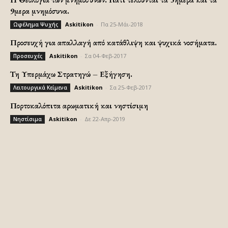
9μερα μνημόσυνα.
Askitikon
-
Πα 25-Μάι-2018
Ωφέλημα Ψυχής
Προσευχή για απαλλαγή από κατάθλιψη και ψυχικά νοσήματα.
Askitikon
-
Σα 04-Φεβ-2017
Προσευχές
Τη Υπερμάχω Στρατηγώ – Εξήγηση.
Askitikon
-
Σα 25-Φεβ-2017
Λειτουργικά Κείμενα
Πορτοκαλόπιτα αρωματική και νηστίσιμη
Askitikon
-
Δε 22-Απρ-2019
Νηστίσιμα