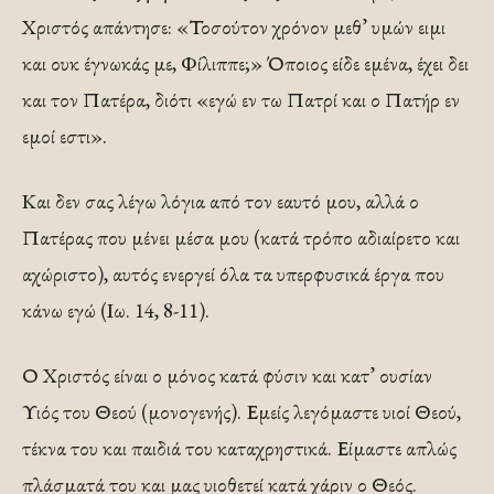
Χριστός απάντησε: «Τοσούτον χρόνον μεθ’ υμών ειμι
και ουκ έγνωκάς με, Φίλιππε;» Όποιος είδε εμένα, έχει δει
και τον Πατέρα, διότι «εγώ εν τω Πατρί και ο Πατήρ εν
εμοί εστι».
Και δεν σας λέγω λόγια από τον εαυτό μου, αλλά ο
Πατέρας που μένει μέσα μου (κατά τρόπο αδιαίρετο και
αχώριστο), αυτός ενεργεί όλα τα υπερφυσικά έργα που
κάνω εγώ (Ιω. 14, 8-11).
Ο Χριστός είναι ο μόνος κατά φύσιν και κατ’ ουσίαν
Υιός του Θεού (μονογενής). Εμείς λεγόμαστε υιοί Θεού,
τέκνα του και παιδιά του καταχρηστικά. Είμαστε απλώς
πλάσματά του και μας υιοθετεί κατά χάριν ο Θεός.