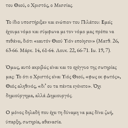
του Θεού, ο Χριστός, ο Μεσσίας.
Το ίδιο υποστήριξαν και ενώπιον του Πιλάτου: Εμείς
έχουμε νόμο και σύμφωνα με τον νόμο μας πρέπει να
πεθάνει, διότι «εαυτόν Θεού Υιόν εποίησεν» (Ματθ. 26,
63-66. Μάρκ. 14, 61-64. Λουκ. 22, 66-71. Ιω. 19, 7).
Όμως, αυτό ακριβώς είναι και το εχέγγυο της σωτηρίας
μας: Το ότι ο Χριστός είναι Υιός Θεού, «φως εκ φωτός»,
Θεός αληθινός, «δι’ ου τα πάντα εγένετο». Όχι
δημιούργημα, αλλά Δημιουργός.
Ο μόνος δηλαδή που έχει τη δύναμη να μας δίνει ζωή,
ύπαρξη, σωτηρία, αθανασία.