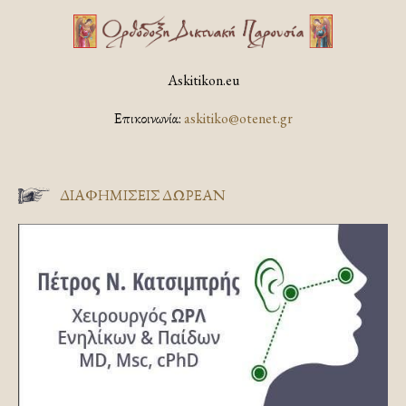
Askitikon.eu
Επικοινωνία:
askitiko@otenet.gr
ΔΙΑΦΗΜΊΣΕΙΣ ΔΩΡΕΆΝ