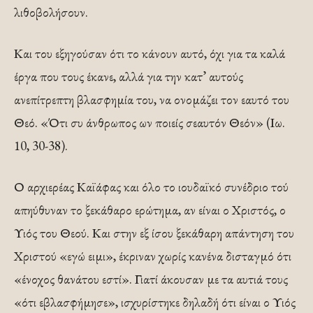
λιθοβολήσουν.
Και του εξηγούσαν ότι το κάνουν αυτό, όχι για τα καλά
έργα που τους έκανε, αλλά για την κατ’ αυτούς
ανεπίτρεπτη βλασφημία του, να ονομάζει τον εαυτό του
Θεό. «Ότι συ άνθρωπος ων ποιείς σεαυτόν Θεόν» (Ιω.
10, 30-38).
Ο αρχιερέας Καϊάφας και όλο το ιουδαϊκό συνέδριο τού
απηύθυναν το ξεκάθαρο ερώτημα, αν είναι ο Χριστός, ο
Υιός του Θεού. Και στην εξ ίσου ξεκάθαρη απάντηση του
Χριστού «εγώ ειμι», έκριναν χωρίς κανένα δισταγμό ότι
«ένοχος θανάτου εστί». Γιατί άκουσαν με τα αυτιά τους
«ότι εβλασφήμησε», ισχυρίστηκε δηλαδή ότι είναι ο Υιός