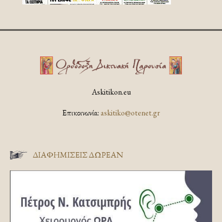
Askitikon.eu
Επικοινωνία:
askitiko@otenet.gr
ΔΙΑΦΗΜΊΣΕΙΣ ΔΩΡΕΆΝ