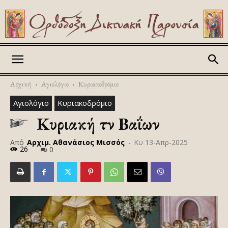
Askitikon
Αρχική
Αγιολόγιο
Κυριακοδρόμιο
Αγιολόγιο
Κυριακοδρόμιο
Κυριακή τῶν Βαΐων
Από
Αρχιμ. Αθανάσιος Μισσός
-
Κυ 13-Απρ-2025
26
0