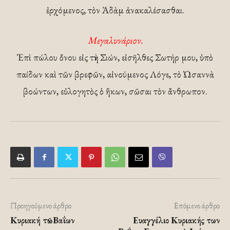
ἐρχόμενος, τὸν Ἀδὰμ ἀνακαλέσασθαι.
Μεγαλυνάριον.
Ἐπὶ πώλου ὄνου εἰς τὴν Σιών, εἰσῆλθες Σωτήρ μου, ὑπὸ
παίδων καὶ τῶν βρεφῶν, αἰνούμενος Λόγε, τὸ Ὠσαννὰ
βοώντων, εὐλογητὸς ὁ ἥκων, σῶσαι τὸν ἄνθρωπον.
Προηγούμενο άρθρο
Επόμενο άρθρο
Κυριακή τῶν Βαΐων
Ευαγγέλιο Κυριακής των