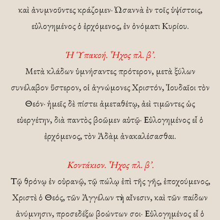
καὶ ἀνυμνοῦντες κράζομεν· Ὠσαννὰ ἐν τοῖς ὑψίστοις,
εὐλογημένος ὁ ἐρχόμενος, ἐν ὀνόματι Κυρίου.
Ἡ Ὑπακοή. Ἦχος πλ. β’.
Μετὰ κλάδων ὑμνήσαντες πρότερον, μετὰ ξύλων
συνέλαβον ὕστερον, οἱ ἀγνώμονες Χριστόν, Ἰουδαῖοι τὸν
Θεόν· ἡμεῖς δὲ πίστει ἀμεταθέτῳ, ἀεὶ τιμῶντες ὡς
εὐεργέτην, διὰ παντὸς βοῶμεν αὐτῷ· Εὐλογημένος εἶ ὁ
ἐρχόμενος, τὸν Ἀδὰμ ἀνακαλέσασθαι.
Κοντάκιον. Ἦχος πλ. β’.
Τῷ θρόνῳ ἐν οὐρανῷ, τῷ πώλῳ ἐπὶ τῆς γῆς, ἐποχούμενος,
Χριστὲ ὁ Θεός, τῶν Ἀγγέλων τὴν αἴνεσιν, καὶ τῶν παίδων
ἀνύμνησιν, προσεδέξω βοώντων σοι· Εὐλογημένος εἶ ὁ