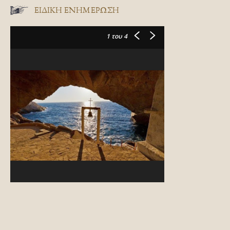
ΕΙΔΙΚΉ ΕΝΗΜΈΡΩΣΗ
1
του 4