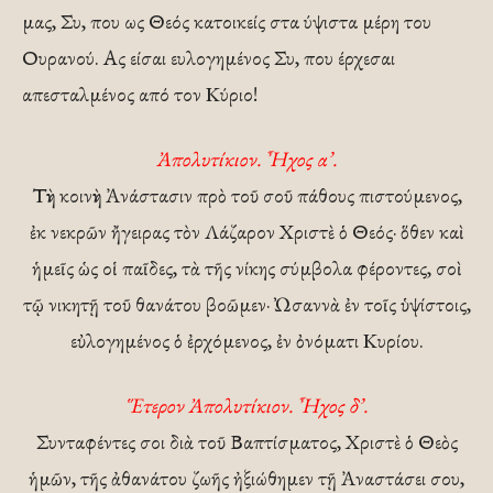
μας, Συ, που ως Θεός κατοικείς στα ύψιστα μέρη του
Ουρανού. Ας είσαι ευλογημένος Συ, που έρχεσαι
απεσταλμένος από τον Κύριο!
Ἀπολυτίκιον. Ἦχος α’.
Τὴν κοινὴν Ἀνάστασιν πρὸ τοῦ σοῦ πάθους πιστούμενος,
ἐκ νεκρῶν ἤγειρας τὸν Λάζαρον Χριστὲ ὁ Θεός· ὅθεν καὶ
ἡμεῖς ὡς οἱ παῖδες, τὰ τῆς νίκης σύμβολα φέροντες, σοὶ
τῷ νικητῇ τοῦ θανάτου βοῶμεν· Ὠσαννὰ ἐν τοῖς ὑψίστοις,
εὐλογημένος ὁ ἐρχόμενος, ἐν ὀνόματι Κυρίου.
Ἕτερον Ἀπολυτίκιον. Ἦχος δ’.
Συνταφέντες σοι διὰ τοῦ Βαπτίσματος, Χριστὲ ὁ Θεὸς
ἡμῶν, τῆς ἀθανάτου ζωῆς ἠξιώθημεν τῇ Ἀναστάσει σου,