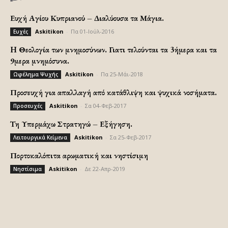
Ευχή Αγίου Κυπριανού – Διαλύουσα τα Μάγια.
Askitikon
-
Πα 01-Ιούλ-2016
Ευχές
H Θεολογία των μνημοσύνων. Γιατι τελούνται τα 3ήμερα και τα
9μερα μνημόσυνα.
Askitikon
-
Πα 25-Μάι-2018
Ωφέλημα Ψυχής
Προσευχή για απαλλαγή από κατάθλιψη και ψυχικά νοσήματα.
Askitikon
-
Σα 04-Φεβ-2017
Προσευχές
Τη Υπερμάχω Στρατηγώ – Εξήγηση.
Askitikon
-
Σα 25-Φεβ-2017
Λειτουργικά Κείμενα
Πορτοκαλόπιτα αρωματική και νηστίσιμη
Askitikon
-
Δε 22-Απρ-2019
Νηστίσιμα