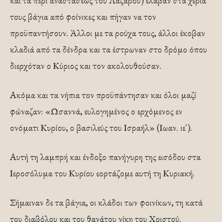
και τα περί αναστάσεως του Λαζάρου) έλαβαν στα χέρια
τους βάγια από φοίνικες και πήγαν να τον
προϋπαντήσουν. Άλλοι με τα ρούχα τους, άλλοι έκοβαν
κλαδιά από τα δένδρα και τα έστρωναν στο δρόμο όπου
διερχόταν ο Κύριος και τον ακολουθούσαν.
Ακόμα και τα νήπια τον προϋπάντησαν και όλοι μαζί
φώναζαν: «Ωσαννά, ευλογημένος ο ερχόμενος εν
ονόματι Κυρίου, ο βασιλεύς του Ισραήλ» (Ιωαν. ιε΄).
Αυτή τη λαμπρή και ένδοξο πανήγυρη της εισόδου στα
Ιεροσόλυμα του Κυρίου εορτάζομε αυτή τη Κυριακή.
Σήμαιναν δε τα βάγια, οι κλάδοι των φοινίκων, τη κατά
του διαβόλου και του θανάτου νίκη του Χριστού.