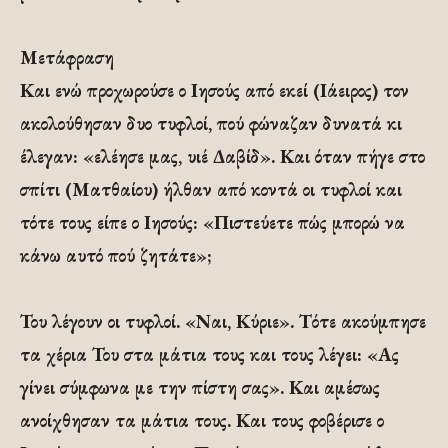
Μετάφραση
Και ενώ προχωρούσε ο Ιησούς από εκεί (Ιάειρος) τον
ακολούθησαν δυο τυφλοί, πού φώναζαν δυνατά κι
έλεγαν: «ελέησε μας, υιέ Δαβίδ». Και όταν πήγε στο
σπίτι (Ματθαίου) ήλθαν από κοντά οι τυφλοί και
τότε τους είπε ο Ιησούς: «Πιστεύετε πώς μπορώ να
κάνω αυτό πού ζητάτε»;
Του λέγουν οι τυφλοί. «Ναι, Κύριε». Τότε ακούμπησε
τα χέρια Του στα μάτια τους και τους λέγει: «Ας
γίνει σύμφωνα με την πίστη σας». Και αμέσως
ανοίχθησαν τα μάτια τους. Και τους φοβέρισε ο