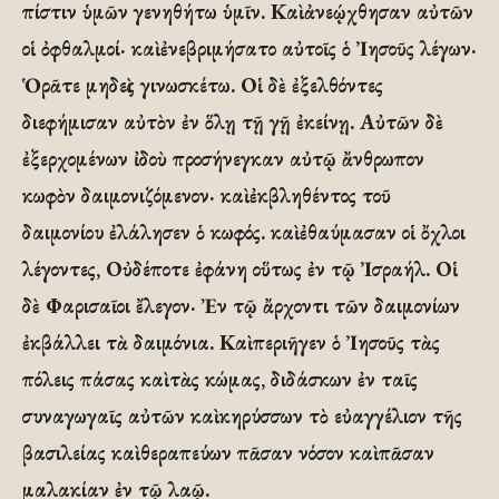
πίστιν ὑμῶν γενηθήτω ὑμῖν. Καὶ ἀνεῴχθησαν αὐτῶν
οἱ ὀφθαλμοί· καὶ ἐνεβριμήσατο αὐτοῖς ὁ Ἰησοῦς λέγων·
Ὁρᾶτε μηδεὶς γινωσκέτω. Οἱ δὲ ἐξελθόντες
διεφήμισαν αὐτὸν ἐν ὅλῃ τῇ γῇ ἐκείνῃ. Αὐτῶν δὲ
ἐξερχομένων ἰδοὺ προσήνεγκαν αὐτῷ ἄνθρωπον
κωφὸν δαιμονιζόμενον· καὶ ἐκβληθέντος τοῦ
δαιμονίου ἐλάλησεν ὁ κωφός. καὶ ἐθαύμασαν οἱ ὄχλοι
λέγοντες, Οὐδέποτε ἐφάνη οὕτως ἐν τῷ Ἰσραήλ. Οἱ
δὲ Φαρισαῖοι ἔλεγον· Ἐν τῷ ἄρχοντι τῶν δαιμονίων
ἐκβάλλει τὰ δαιμόνια. Καὶ περιῆγεν ὁ Ἰησοῦς τὰς
πόλεις πάσας καὶ τὰς κώμας, διδάσκων ἐν ταῖς
συναγωγαῖς αὐτῶν καὶ κηρύσσων τὸ εὐαγγέλιον τῆς
βασιλείας καὶ θεραπεύων πᾶσαν νόσον καὶ πᾶσαν
μαλακίαν ἐν τῷ λαῷ.