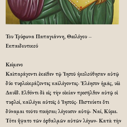
Του Τρύφωνα Παπαγιάννη, Θεολόγου –
Εκπαιδευτικού
Κείμενο
Καὶ παράγοντι ἐκεῖθεν τῷ Ἰησοῦ ἠκολούθησαν αὐτῷ
δύο τυφλοὶ κράζοντες καὶ λέγοντες· Ἐλέησον ἡμᾶς, υἱὲ
Δαυῒδ. Eλθόντι δὲ εἰς τὴν οἰκίαν προσῆλθον αὐτῷ οἱ
τυφλοί, καὶ λέγει αὐτοῖς ὁ Ἰησοῦς· Πιστεύετε ὅτι
δύναμαι τοῦτο ποιῆσαι; λέγουσιν αὐτῷ· Ναί, Κύριε.
Τότε ἥψατο τῶν ὀφθαλμῶν αὐτῶν λέγων· Κατὰ τὴν