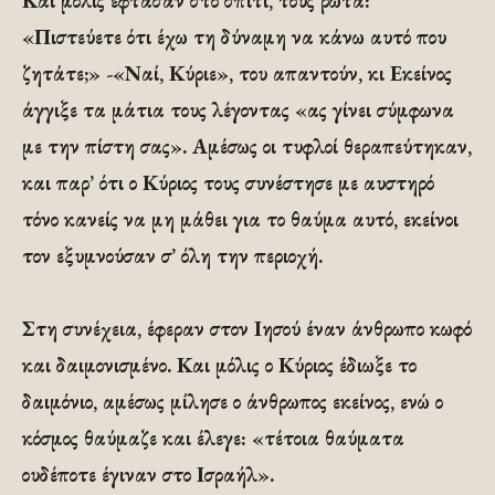
Και μόλις έφτασαν στο σπίτι, τους ρωτά:
«Πιστεύετε ότι έχω τη δύναμη να κάνω αυτό που
ζητάτε;» -«Ναί, Κύριε», του απαντούν, κι Εκείνος
άγγιξε τα μάτια τους λέγοντας «ας γίνει σύμφωνα
με την πίστη σας». Αμέσως οι τυφλοί θεραπεύτηκαν,
και παρ’ ότι ο Κύριος τους συνέστησε με αυστηρό
τόνο κανείς να μη μάθει για το θαύμα αυτό, εκείνοι
τον εξυμνούσαν σ’ όλη την περιοχή.
Στη συνέχεια, έφεραν στον Ιησού έναν άνθρωπο κωφό
και δαιμονισμένο. Και μόλις ο Κύριος έδιωξε το
δαιμόνιο, αμέσως μίλησε ο άνθρωπος εκείνος, ενώ ο
κόσμος θαύμαζε και έλεγε: «τέτοια θαύματα
ουδέποτε έγιναν στο Ισραήλ».