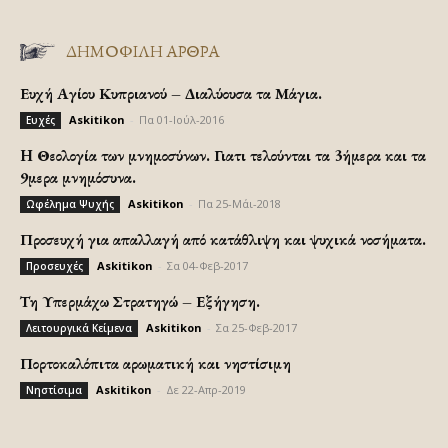
ΔΗΜΟΦΙΛΗ ΑΡΘΡΑ
Ευχή Αγίου Κυπριανού – Διαλύουσα τα Μάγια.
Askitikon
-
Πα 01-Ιούλ-2016
Ευχές
H Θεολογία των μνημοσύνων. Γιατι τελούνται τα 3ήμερα και τα
9μερα μνημόσυνα.
Askitikon
-
Πα 25-Μάι-2018
Ωφέλημα Ψυχής
Προσευχή για απαλλαγή από κατάθλιψη και ψυχικά νοσήματα.
Askitikon
-
Σα 04-Φεβ-2017
Προσευχές
Τη Υπερμάχω Στρατηγώ – Εξήγηση.
Askitikon
-
Σα 25-Φεβ-2017
Λειτουργικά Κείμενα
Πορτοκαλόπιτα αρωματική και νηστίσιμη
Askitikon
-
Δε 22-Απρ-2019
Νηστίσιμα