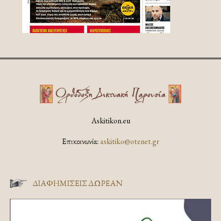
Askitikon.eu
Επικοινωνία:
askitiko@otenet.gr
ΔΙΑΦΗΜΊΣΕΙΣ ΔΩΡΕΆΝ