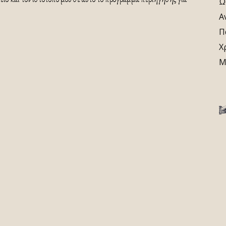
Ω
Α
Π
Χ
Μ