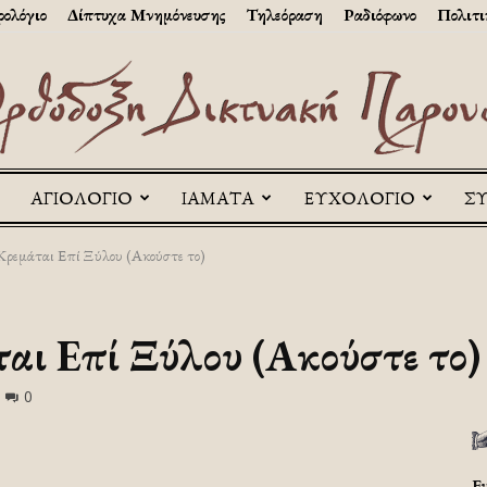
ολόγιο
Δίπτυχα Μνημόνευσης
Τηλεόραση
Ραδιόφωνο
Πολιτι
ΑΓΙΟΛΟΓΙΟ
ΙΑΜΑΤΑ
ΕΥΧΟΛΟΓΙΟ
Σ
Askitikon
Κρεμάται Επί Ξύλου (Ακούστε το)
αι Επί Ξύλου (Ακούστε το)
0
Ε