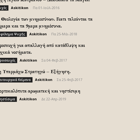
Askitikon
-
Πα 01-Ιούλ-2016
υχές
Θεολογία των μνημοσύνων. Γιατι τελούνται τα
ήμερα και τα 9μερα μνημόσυνα.
Askitikon
-
Πα 25-Μάι-2018
φέλημα Ψυχής
ροσευχή για απαλλαγή από κατάθλιψη και
υχικά νοσήματα.
Askitikon
-
Σα 04-Φεβ-2017
ροσευχές
η Υπερμάχω Στρατηγώ – Εξήγηση.
Askitikon
-
Σα 25-Φεβ-2017
ειτουργικά Κείμενα
ορτοκαλόπιτα αρωματική και νηστίσιμη
Askitikon
-
Δε 22-Απρ-2019
ηστίσιμα