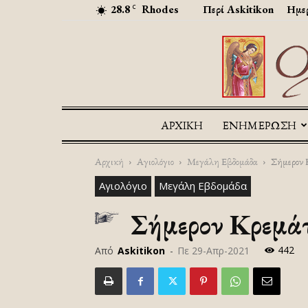
28.8
Rhodes
Περί Askitikon
Ημερ
C
ΑΡΧΙΚΉ
ΕΝΗΜΕΡΩΣΗ
Αρχική
Αγιολόγιο
Μεγάλη Εβδομάδα
Σήμερον 
Αγιολόγιο
Μεγάλη Εβδομάδα
Σήμερον Κρεμάτ
442
Από
Askitikon
-
Πε 29-Απρ-2021