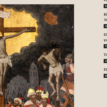
Ε
H 
3
Ω
Π
ψ
Π
Τ
Λ
Π
Ν