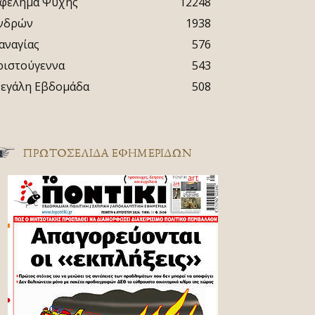
φέλημα Ψυχής
12248
νδρών
1938
αναγίας
576
ριστούγεννα
543
εγάλη Εβδομάδα
508
ΠΡΩΤΟΣΈΛΙΔΑ ΕΦΗΜΕΡΊΔΩΝ