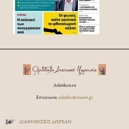
Askitikon.eu
Επικοινωνία:
askitiko@otenet.gr
ΔΙΑΦΗΜΊΣΕΙΣ ΔΩΡΕΆΝ