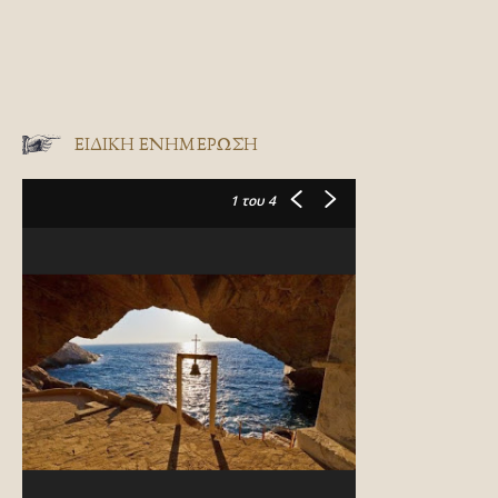
ΕΙΔΙΚΉ ΕΝΗΜΈΡΩΣΗ
1
του 4