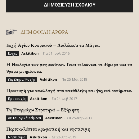
ΔΗΜΟΦΙΛΗ ΑΡΘΡΑ
Ευχή Αγίου Κυπριανού – Διαλύουσα τα Μάγια.
Askitikon
-
Πα 01-Ιούλ-2016
Ευχές
H Θεολογία των μνημοσύνων. Γιατι τελούνται τα 3ήμερα και τα
9μερα μνημόσυνα.
Askitikon
-
Πα 25-Μάι-2018
Ωφέλημα Ψυχής
Προσευχή για απαλλαγή από κατάθλιψη και ψυχικά νοσήματα.
Askitikon
-
Σα 04-Φεβ-2017
Προσευχές
Τη Υπερμάχω Στρατηγώ – Εξήγηση.
Askitikon
-
Σα 25-Φεβ-2017
Λειτουργικά Κείμενα
Πορτοκαλόπιτα αρωματική και νηστίσιμη
Askitikon
-
Δε 22-Απρ-2019
Νηστίσιμα