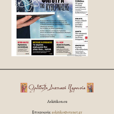
Askitikon.eu
Επικοινωνία:
askitiko@otenet.gr