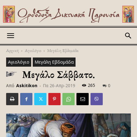
Askitikon
Αρχική
Αγιολόγιο
Μεγάλη Εβδομάδα
Αγιολόγιο
Μεγάλη Εβδομάδα
Μεγάλο Σάββατο.
265
Από
Askitikon
-
Πα 26-Απρ-2019
0