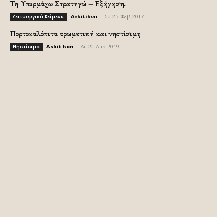
Τη Υπερμάχω Στρατηγώ – Εξήγηση.
Askitikon
-
Σα 25-Φεβ-2017
Λειτουργικά Κείμενα
Πορτοκαλόπιτα αρωματική και νηστίσιμη
Askitikon
-
Δε 22-Απρ-2019
Νηστίσιμα