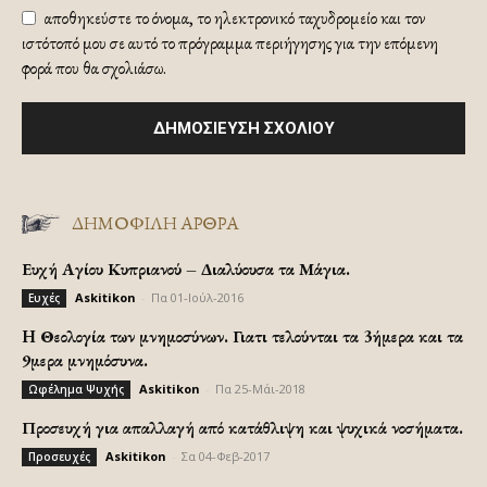
αποθηκεύστε το όνομα, το ηλεκτρονικό ταχυδρομείο και τον
ιστότοπό μου σε αυτό το πρόγραμμα περιήγησης για την επόμενη
φορά που θα σχολιάσω.
ΔΗΜΟΦΙΛΗ ΑΡΘΡΑ
Ευχή Αγίου Κυπριανού – Διαλύουσα τα Μάγια.
Askitikon
-
Πα 01-Ιούλ-2016
Ευχές
H Θεολογία των μνημοσύνων. Γιατι τελούνται τα 3ήμερα και τα
9μερα μνημόσυνα.
Askitikon
-
Πα 25-Μάι-2018
Ωφέλημα Ψυχής
Προσευχή για απαλλαγή από κατάθλιψη και ψυχικά νοσήματα.
Askitikon
-
Σα 04-Φεβ-2017
Προσευχές