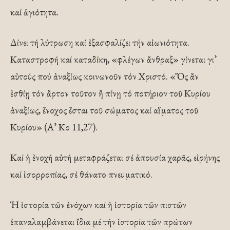
καί ἁγιότητα.
Δίνει τή λύτρωση καί ἐξασφαλίζει τήν αἰωνιότητα.
Καταστροφή καί καταδίκη, «φλέγων ἄνθραξ» γίνεται γι’
αὐτούς πού ἀναξίως κοινωνοῦν τόν Χριστό. «Ὅς ἄν
ἐσθίῃ τόν ἄρτον τοῦτον ἤ πίνῃ τό ποτήριον τοῦ Κυρίου
ἀναξίως, ἔνοχος ἔσται τοῦ σώματος καί αἵματος τοῦ
Κυρίου» (Α’ Κο 11,27).
Καί ἡ ἐνοχή αὐτή μεταφράζεται σέ ἀπουσία χαρᾶς, εἰρήνης
καί ἰσορροπίας, σέ θάνατο πνευματικό.
Ἡ ἱστορία τῶν ἐνόχων καί ἡ ἱστορία τῶν πιστῶν
ἐπαναλαμβάνεται ἴδια μέ τήν ἱστορία τῶν πρώτων