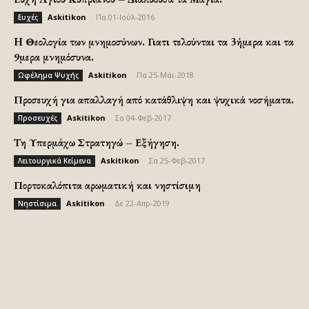
Askitikon
-
Πα 01-Ιούλ-2016
Ευχές
H Θεολογία των μνημοσύνων. Γιατι τελούνται τα 3ήμερα και τα
9μερα μνημόσυνα.
Askitikon
-
Πα 25-Μάι-2018
Ωφέλημα Ψυχής
Προσευχή για απαλλαγή από κατάθλιψη και ψυχικά νοσήματα.
Askitikon
-
Σα 04-Φεβ-2017
Προσευχές
Τη Υπερμάχω Στρατηγώ – Εξήγηση.
Askitikon
-
Σα 25-Φεβ-2017
Λειτουργικά Κείμενα
Πορτοκαλόπιτα αρωματική και νηστίσιμη
Askitikon
-
Δε 22-Απρ-2019
Νηστίσιμα