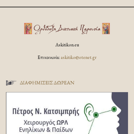
Askitikon.eu
Επικοινωνία:
askitiko@otenet.gr
ΔΙΑΦΗΜΊΣΕΙΣ ΔΩΡΕΆΝ