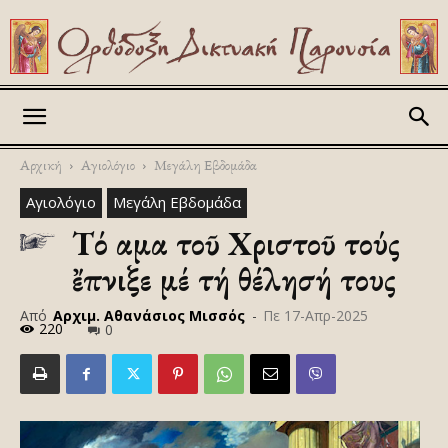
Askitikon
Αρχική
Αγιολόγιο
Μεγάλη Εβδομάδα
Αγιολόγιο
Μεγάλη Εβδομάδα
Τό αἷμα τοῦ Χριστοῦ τούς
ἔπνιξε μέ τή θέλησή τους
Από
Αρχιμ. Αθανάσιος Μισσός
-
Πε 17-Απρ-2025
220
0