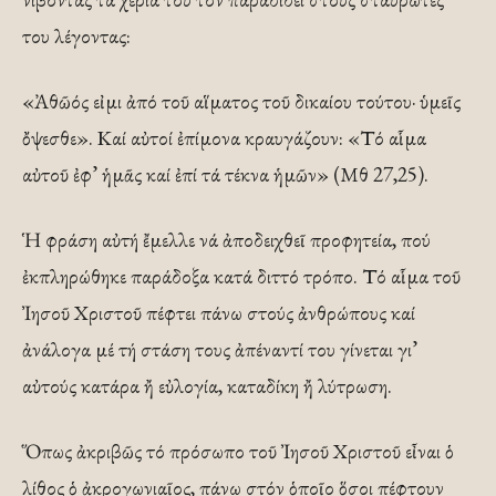
του λέγοντας:
«Ἀθῶός εἰμι ἀπό τοῦ αἵματος τοῦ δικαίου τούτου· ὑμεῖς
ὄψεσθε». Καί αὐτοί ἐπίμονα κραυγάζουν: «Τό αἷμα
αὐτοῦ ἐφ’ ἡμᾶς καί ἐπί τά τέκνα ἡμῶν» (Μθ 27,25).
Ἡ φράση αὐτή ἔμελλε νά ἀποδειχθεῖ προφητεία, πού
ἐκπληρώθηκε παράδοξα κατά διττό τρόπο. Τό αἷμα τοῦ
Ἰησοῦ Χριστοῦ πέφτει πάνω στούς ἀνθρώπους καί
ἀνάλογα μέ τή στάση τους ἀπέναντί του γίνεται γι’
αὐτούς κατάρα ἤ εὐλογία, καταδίκη ἤ λύτρωση.
Ὅπως ἀκριβῶς τό πρόσωπο τοῦ Ἰησοῦ Χριστοῦ εἶναι ὁ
λίθος ὁ ἀκρογωνιαῖος, πάνω στόν ὁποῖο ὅσοι πέφτουν