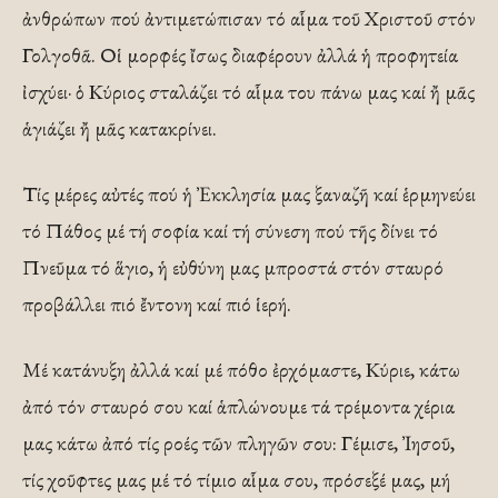
ἀνθρώπων πού ἀντιμετώπισαν τό αἷμα τοῦ Χριστοῦ στόν
Γολγοθᾶ. Οἱ μορφές ἴσως διαφέρουν ἀλλά ἡ προφητεία
ἰσχύει· ὁ Κύριος σταλάζει τό αἷμα του πάνω μας καί ἤ μᾶς
ἁγιάζει ἤ μᾶς κατακρίνει.
Τίς μέρες αὐτές πού ἡ Ἐκκλησία μας ξαναζῆ καί ἑρμηνεύει
τό Πάθος μέ τή σοφία καί τή σύνεση πού τῆς δίνει τό
Πνεῦμα τό ἅγιο, ἡ εὐθύνη μας μπροστά στόν σταυρό
προβάλλει πιό ἔντονη καί πιό ἱερή.
Μέ κατάνυξη ἀλλά καί μέ πόθο ἐρχόμαστε, Κύριε, κάτω
ἀπό τόν σταυρό σου καί ἁπλώνουμε τά τρέμοντα χέρια
μας κάτω ἀπό τίς ροές τῶν πληγῶν σου: Γέμισε, Ἰησοῦ,
τίς χοῦφτες μας μέ τό τίμιο αἷμα σου, πρόσεξέ μας, μή