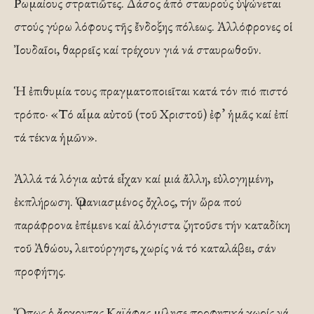
Ρωμαίους στρατιῶτες. Δάσος ἀπό σταυρούς ὑψώνεται
στούς γύρω λόφους τῆς ἔνδοξης πόλεως. Ἀλλόφρονες οἱ
Ἰουδαῖοι, θαρρεῖς καί τρέχουν γιά νά σταυρωθοῦν.
Ἡ ἐπιθυμία τους πραγματοποιεῖται κατά τόν πιό πιστό
τρόπο· «Τό αἷμα αὐτοῦ (τοῦ Χριστοῦ) ἐφ’ ἡμᾶς καί ἐπί
τά τέκνα ἡμῶν».
Ἀλλά τά λόγια αὐτά εἶχαν καί μιά ἄλλη, εὐλογημένη,
ἐκπλήρωση. Ὁ μανιασμένος ὄχλος, τήν ὥρα πού
παράφρονα ἐπέμενε καί ἀλόγιστα ζητοῦσε τήν καταδίκη
τοῦ Ἀθώου, λειτούργησε, χωρίς νά τό καταλάβει, σάν
προφήτης.
Ὅπως ὁ ἄρχοντας Καϊάφας μίλησε προφητικά χωρίς νά