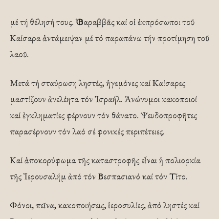
μέ τή θέλησή τους. Ὁ Βαραββᾶς καί οἱ ἐκπρόσωποι τοῦ
Καίσαρα ἀντάμειψαν μέ τό παραπάνω τήν προτίμηση τοῦ
λαοῦ.
Μετά τή σταύρωση ληστές, ἡγεμόνες καί Καίσαρες
μαστίζουν ἀνελέητα τόν Ἰσραήλ. Ἀνώνυμοι κακοποιοί
καί ἐγκληματίες φέρνουν τόν θάνατο. Ψευδοπροφῆτες
παρασέρνουν τόν λαό σέ φονικές περιπέτειες.
Καί ἀποκορύφωμα τῆς καταστροφῆς εἶναι ἡ πολιορκία
τῆς Ἰερουσαλήμ ἀπό τόν Βεσπασιανό καί τόν Τίτο.
Φόνοι, πεῖνα, κακοποιήσεις, ἱεροσυλίες, ἀπό ληστές καί