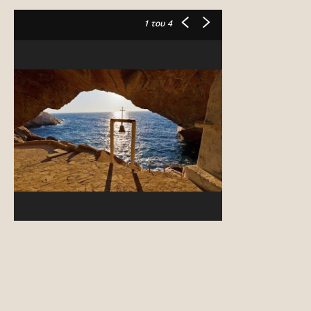
1
του 4