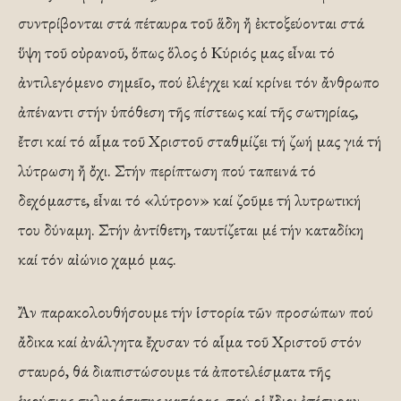
συντρίβονται στά πέταυρα τοῦ ἅδη ἤ ἐκτοξεύονται στά
ὕψη τοῦ οὐρανοῦ, ὅπως ὅλος ὁ Κύριός μας εἶναι τό
ἀντιλεγόμενο σημεῖο, πού ἐλέγχει καί κρίνει τόν ἄνθρωπο
ἀπέναντι στήν ὑπόθεση τῆς πίστεως καί τῆς σωτηρίας,
ἔτσι καί τό αἷμα τοῦ Χριστοῦ σταθμίζει τή ζωή μας γιά τή
λύτρωση ἤ ὄχι. Στήν περίπτωση πού ταπεινά τό
δεχόμαστε, εἶναι τό «λύτρον» καί ζοῦμε τή λυτρωτική
του δύναμη. Στήν ἀντίθετη, ταυτίζεται μέ τήν καταδίκη
καί τόν αἰώνιο χαμό μας.
Ἄν παρακολουθήσουμε τήν ἱστορία τῶν προσώπων πού
ἄδικα καί ἀνάλγητα ἔχυσαν τό αἷμα τοῦ Χριστοῦ στόν
σταυρό, θά διαπιστώσουμε τά ἀποτελέσματα τῆς
ἑκούσιας σκληρότατης κατάρας, πού οἱ ἴδιοι ἐπέσυραν