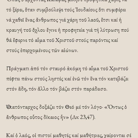
τό ξέρει, ὅταν συμβούλεψε τούς Ἰουδαίους ὅτι συμφέρει
νά χαθεῖ ἕνας ἄνθρωπος γιά χάρη τοῦ λαοῦ, ἔτσι καί ἡ
κραυγή τοῦ ὄχλου ἔγινε ἡ προφητεία γιά τή λύτρωση πού
θά ἔφερνε τό αἷμα τοῦ Χριστοῦ στούς παρόντες καί
στούς ἐπερχομένους τῶν αἰώνων.
Πράγματι ἀπό τόν σταυρό ἀκόμη τό αἷμα τοῦ Χριστοῦ
πέφτει πάνω στούς ληστές καί ἐνῶ τόν ἕνα τόν κατεβάζει
στόν ἅδη, τόν ἄλλο τόν βάζει στόν παράδεισο.
Ὁ ἑκατόνταρχος δοξάζει τόν Θεό μέ τόν λόγο· «Ὄντως ὁ
ἄνθρωπος οὗτος δίκαιος ἦν» (Λκ 23,47).
Καί ὁ λαός, οἱ πιστοί μαθητές καί μαθήτριες, χαίρονται σέ