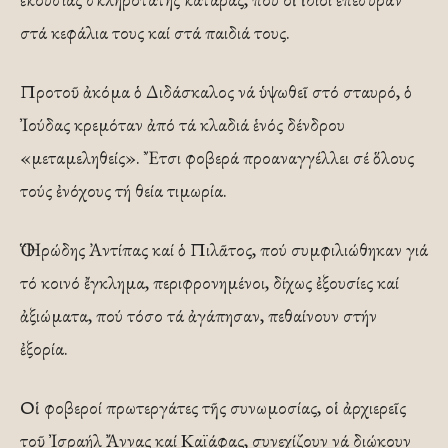
στά κεφάλια τους καί στά παιδιά τους.
Προτοῦ ἀκόμα ὁ Διδάσκαλος νά ὑψωθεῖ στό σταυρό, ὁ
Ἰούδας κρεμόταν ἀπό τά κλαδιά ἑνός δένδρου
«μεταμεληθείς». Ἔτσι φοβερά προαναγγέλλει σέ ὅλους
τούς ἐνόχους τή θεία τιμωρία.
Ὁ Ἡρώδης Ἀντίπας καί ὁ Πιλᾶτος, πού συμφιλιώθηκαν γιά
τό κοινό ἔγκλημα, περιφρονημένοι, δίχως ἐξουσίες καί
ἀξιώματα, πού τόσο τά ἀγάπησαν, πεθαίνουν στήν
ἐξορία.
Οἱ φοβεροί πρωτεργάτες τῆς συνωμοσίας, οἱ ἀρχιερεῖς
τοῦ Ἰσραήλ Ἄννας καί Καϊάφας, συνεχίζουν νά διώκουν