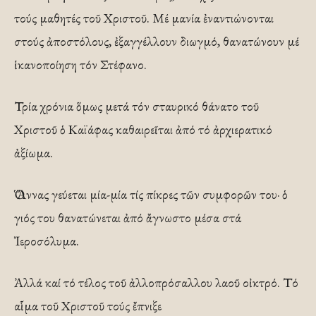
τούς μαθητές τοῦ Χριστοῦ. Μέ μανία ἐναντιώνονται
στούς ἀποστόλους, ἐξαγγέλλουν διωγμό, θανατώνουν μέ
ἱκανοποίηση τόν Στέφανο.
Τρία χρόνια ὅμως μετά τόν σταυρικό θάνατο τοῦ
Χριστοῦ ὁ Καϊάφας καθαιρεῖται ἀπό τό ἀρχιερατικό
ἀξίωμα.
Ὁ Ἄννας γεύεται μία-μία τίς πίκρες τῶν συμφορῶν του· ὁ
γιός του θανατώνεται ἀπό ἄγνωστο μέσα στά
Ἰεροσόλυμα.
Ἀλλά καί τό τέλος τοῦ ἀλλοπρόσαλλου λαοῦ οἰκτρό. Τό
αἷμα τοῦ Χριστοῦ τούς ἔπνιξε