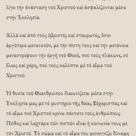
λίγο τήν ἀνάσταση τοῦ Χριστοῦ καί ἀσφαλίζονται μέσα
στήν Ἐκκλησία.
Ἀλλά καί ἀπό τούς ὑβριστές καί σταυρωτές, ὅσοι
ἀργότερα μετανοοῦν, μέ τήν πίστη τους καί τήν μετάνοια
μεταστρέφουν τήν ὀργή τοῦ Θεοῦ, πού τούς πλάκωνε, σέ
ἔλεος καί χάρη, πού τούς καλύπτει μέ τό αἷμα τοῦ
Χριστοῦ.
Ἡ θυσία τοῦ Θεανθρώπου διαιωνίζεται μέσα στήν
Ἐκκλησία μας μέ τό μυστήριο τῆς θείας Εὐχαριστίας καί
τό αἷμα τοῦ Χριστοῦ κρίνει πάντοτε τούς ἀνθρώπους.
Πόθος καί λαχτάρα τῶν πιστῶν εἶναι ἡ κοινωνία τους μέ
τόν Χριστό. Τό σῶμα καί τό αἷμα του μεταγγίζει δύναμη