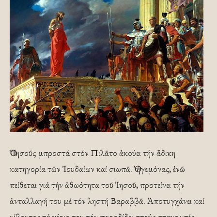
Ὁ Ἰησοῦς μπροστά στόν Πιλᾶτο ἀκούει τήν ἄδικη
κατηγορία τῶν Ἰουδαίων καί σιωπᾶ. Ὁ ἡγεμόνας, ἐνῶ
πείθεται γιά τήν ἀθωότητα τοῦ Ἰησοῦ, προτείνει τήν
ἀνταλλαγή του μέ τόν ληστή Βαραββᾶ. Ἀποτυγχάνει καί
νίβοντας τά χέρια του τόν παραδίδει στούς σταυρωτές