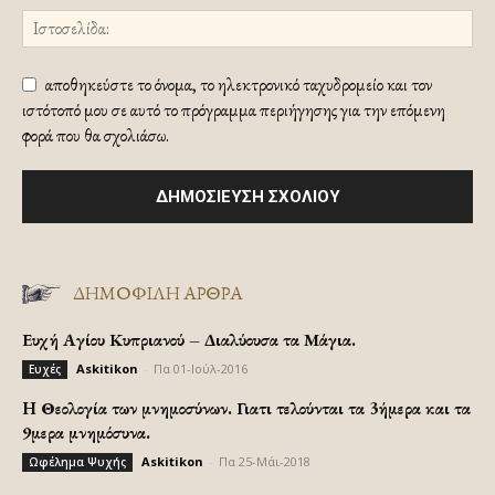
αποθηκεύστε το όνομα, το ηλεκτρονικό ταχυδρομείο και τον
ιστότοπό μου σε αυτό το πρόγραμμα περιήγησης για την επόμενη
φορά που θα σχολιάσω.
ΔΗΜΟΦΙΛΗ ΑΡΘΡΑ
Ευχή Αγίου Κυπριανού – Διαλύουσα τα Μάγια.
Askitikon
-
Πα 01-Ιούλ-2016
Ευχές
H Θεολογία των μνημοσύνων. Γιατι τελούνται τα 3ήμερα και τα
9μερα μνημόσυνα.
Askitikon
-
Πα 25-Μάι-2018
Ωφέλημα Ψυχής