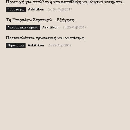
Προσευχή για απαλλαγή από κατάθλιψη και ψυχικά νοσήματα.
Askitikon
-
Σα 04-Φεβ-2017
Προσευχές
Τη Υπερμάχω Στρατηγώ – Εξήγηση.
Askitikon
-
Σα 25-Φεβ-2017
Λειτουργικά Κείμενα
Πορτοκαλόπιτα αρωματική και νηστίσιμη
Askitikon
-
Δε 22-Απρ-2019
Νηστίσιμα