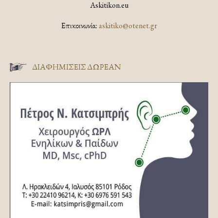
Askitikon.eu
Επικοινωνία:
askitiko@otenet.gr
ΔΙΑΦΗΜΊΣΕΙΣ ΔΩΡΕΆΝ