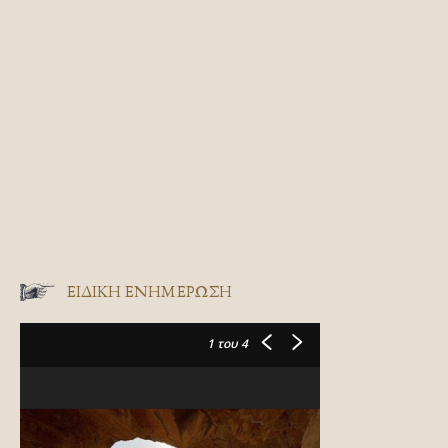
ΕΙΔΙΚΉ ΕΝΗΜΈΡΩΣΗ
1
του 4