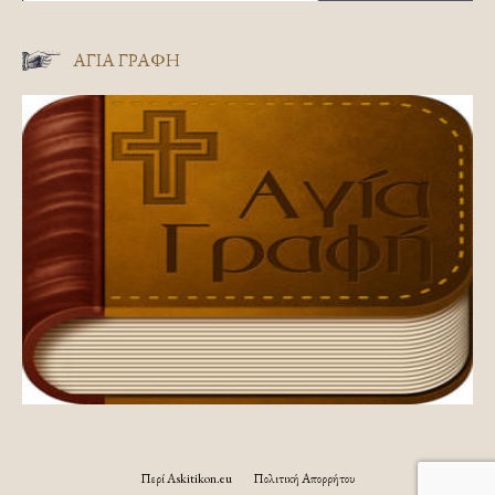
ΑΓΊΑ ΓΡΑΦΉ
Περί Askitikon.eu
Πολιτική Απορρήτου