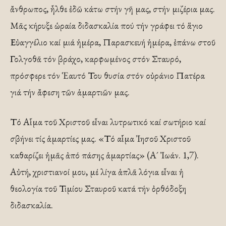
ἄνθρωπος, ἦλθε ἐδῶ κάτω στήν γῆ μας, στήν μιζέρια μας.
Μᾶς κήρυξε ὡραία διδασκαλία πού τήν γράφει τό ἅγιο
Εὐαγγέλιο καί μιά ἡμέρα, Παρασκευή ἡμέρα, ἐπάνω στοῦ
Γολγοθᾶ τόν βράχο, καρφωμένος στόν Σταυρό,
πρόσφερε τόν Ἑαυτό Του θυσία στόν οὐράνιο Πατέρα
γιά τήν ἄφεση τῶν ἁμαρτιῶν μας.
Τό Αἷμα τοῦ Χριστοῦ εἶναι λυτρωτικό καί σωτήριο καί
σβήνει τίς ἁμαρτίες μας. «Τό αἷμα Ἰησοῦ Χριστοῦ
καθαρίζει ἡμᾶς ἀπό πάσης ἁμαρτίας» (Α´ Ἰωάν. 1,7).
Αὐτή, χριστιανοί μου, μέ λίγα ἁπλᾶ λόγια εἶναι ἡ
θεολογία τοῦ Τιμίου Σταυροῦ κατά τήν ὀρθόδοξη
διδασκαλία.