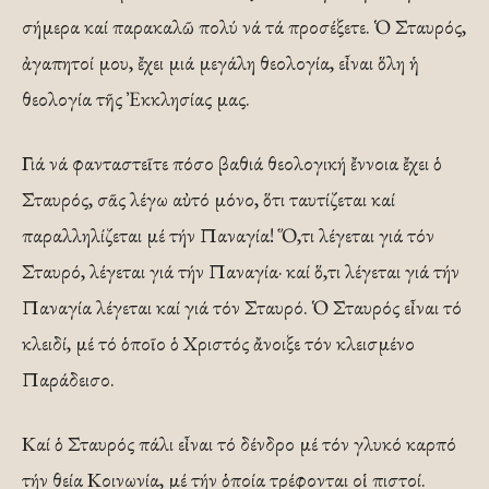
σήμερα καί παρακαλῶ πολύ νά τά προσέξετε. Ὁ Σταυρός,
ἀγαπητοί μου, ἔχει μιά μεγάλη θεολογία, εἶναι ὅλη ἡ
θεολογία τῆς Ἐκκλησίας μας.
Γιά νά φανταστεῖτε πόσο βαθιά θεολογική ἔννοια ἔχει ὁ
Σταυρός, σᾶς λέγω αὐτό μόνο, ὅτι ταυτίζεται καί
παραλληλίζεται μέ τήν Παναγία! Ὅ,τι λέγεται γιά τόν
Σταυρό, λέγεται γιά τήν Παναγία· καί ὅ,τι λέγεται γιά τήν
Παναγία λέγεται καί γιά τόν Σταυρό. Ὁ Σταυρός εἶναι τό
κλειδί, μέ τό ὁποῖο ὁ Χριστός ἄνοιξε τόν κλεισμένο
Παράδεισο.
Καί ὁ Σταυρός πάλι εἶναι τό δένδρο μέ τόν γλυκό καρπό
τήν θεία Κοινωνία, μέ τήν ὁποία τρέφονται οἱ πιστοί.