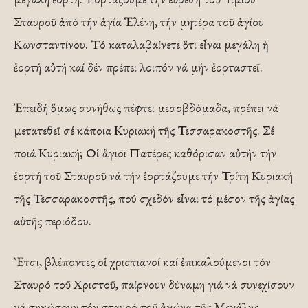
Σταυροῦ ἀπό τήν ἁγία Ἑλένη, τήν μητέρα τοῦ ἁγίου
Κωνσταντίνου. Τό καταλαβαίνετε ὅτι εἶναι μεγάλη ἡ
ἑορτή αὐτή καί δέν πρέπει λοιπόν νά μήν ἑορταστεῖ.
Ἐπειδή ὅμως συνήθως πέφτει μεσοβδόμαδα, πρέπει νά
μετατεθεῖ σέ κάποια Κυριακή τῆς Τεσσαρακοστῆς. Σέ
ποιά Κυριακή; Οἱ ἅγιοι Πατέρες καθόρισαν αὐτήν τήν
ἑορτή τοῦ Σταυροῦ νά τήν ἑορτάζουμε τήν Τρίτη Κυριακή
τῆς Τεσσαρακοστῆς, πού σχεδόν εἶναι τό μέσον τῆς ἁγίας
αὐτῆς περιόδου.
Ἔτσι, βλέποντες οἱ χριστιανοί καί ἐπικαλούμενοι τόν
Σταυρό τοῦ Χριστοῦ, παίρνουν δύναμη γιά νά συνεχίσουν
νά σηκώσουν τόν σταυρό τοῦ ἀγώνα τῆς Μεγάλης