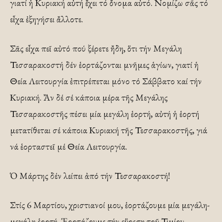
γιατί ἡ Κυριακή αὐτή ἔχει τό ὄνομα αὐτό. Νομίζω σᾶς τό
εἶχα ἐξηγήσει ἄλλοτε.
Σᾶς εἶχα πεῖ αὐτό πού ξέρετε ἤδη, ὅτι τήν Μεγάλη
Τεσσαρακοστή δέν ἑορτάζονται μνῆμες ἁγίων, γιατί ἡ
Θεία Λειτουργία ἐπιτρέπεται μόνο τό Σάββατο καί τήν
Κυριακή. Ἄν δέ σέ κάποια μέρα τῆς Μεγάλης
Τεσσαρακοστῆς πέσει μία μεγάλη ἑορτή, αὐτή ἡ ἑορτή
μετατίθεται σέ κάποια Κυριακή τῆς Τεσσαρακοστῆς, γιά
νά ἑορταστεῖ μέ Θεία Λειτουργία.
Ὁ Μάρτης δέν λείπει ἀπό τήν Τεσσαρακοστή!
Στίς 6 Μαρτίου, χριστιανοί μου, ἑορτάζουμε μία μεγάλη-
μεγάλη ἑορτή. Ἑορτάζουμε τήν εὕρεση τοῦ Τιμίου