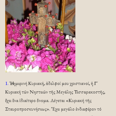
1.
Ἡ σημερινή Κυριακή, ἀδελφοί μου χριστιανοί, ἡ Γ´
Κυριακή τῶν Νηστειῶν τῆς Μεγάλης Τεσσαρακοστῆς,
ἔχει ἕνα ἰδιαίτερο ὄνομα. Λέγεται «Κυριακή τῆς
Σταυροπροσκυνήσεως». Ἔχει μεγάλο ἐνδιαφέρον τό