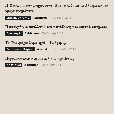
H Θεολογία των μνημοσύνων. Γιατι τελούνται τα 3ήμερα και τα
9μερα μνημόσυνα.
Askitikon
-
Πα 25-Μάι-2018
Ωφέλημα Ψυχής
Προσευχή για απαλλαγή από κατάθλιψη και ψυχικά νοσήματα.
Askitikon
-
Σα 04-Φεβ-2017
Προσευχές
Τη Υπερμάχω Στρατηγώ – Εξήγηση.
Askitikon
-
Σα 25-Φεβ-2017
Λειτουργικά Κείμενα
Πορτοκαλόπιτα αρωματική και νηστίσιμη
Askitikon
-
Δε 22-Απρ-2019
Νηστίσιμα