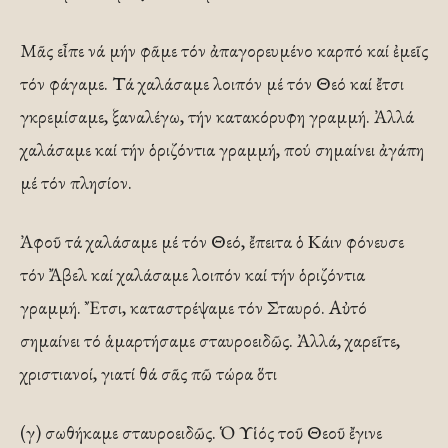
Μᾶς εἶπε νά μήν φᾶμε τόν ἀπαγορευμένο καρπό καί ἐμεῖς
τόν φάγαμε. Τά χαλάσαμε λοιπόν μέ τόν Θεό καί ἔτσι
γκρεμίσαμε, ξαναλέγω, τήν κατακόρυφη γραμμή. Ἀλλά
χαλάσαμε καί τήν ὁριζόντια γραμμή, πού σημαίνει ἀγάπη
μέ τόν πλησίον.
Ἀφοῦ τά χαλάσαμε μέ τόν Θεό, ἔπειτα ὁ Κάιν φόνευσε
τόν Ἄβελ καί χαλάσαμε λοιπόν καί τήν ὁριζόντια
γραμμή. Ἔτσι, καταστρέψαμε τόν Σταυρό. Αὐτό
σημαίνει τό ἁμαρτήσαμε σταυροειδῶς. Ἀλλά, χαρεῖτε,
χριστιανοί, γιατί θά σᾶς πῶ τώρα ὅτι
(γ) σωθήκαμε σταυροειδῶς. Ὁ Υἱός τοῦ Θεοῦ ἔγινε