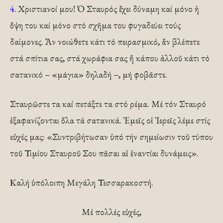
4.
Χριστιανοί μου! Ὁ Σταυρός ἔχει δύναμη καί μόνο ἡ
ὄψη του καί μόνο στό σχῆμα του φυγαδεύει τούς
δαίμονες. Ἄν νοιώθετε κάτι τό πειρασμικό, ἄν βλέπετε
στά σπίτια σας, στά χωράφια σας ἤ κάπου ἀλλοῦ κάτι τό
σατανικό – «μάγια» δηλαδή –, μή φοβᾶστε.
Σταυρῶστε τα καί πετάξτε τα στό ρέμα. Μέ τόν Σταυρό
ἐξαφανίζονται ὅλα τά σατανικά. Ἐμεῖς οἱ Ἱερεῖς λέμε στίς
εὐχές μας: «Συντριβήτωσαν ὑπό τήν σημείωσιν τοῦ τύπου
τοῦ Τιμίου Σταυροῦ Σου πᾶσαι αἱ ἐναντίαι δυνάμεις».
Καλή ὑπόλοιπη Μεγάλη Τεσσαρακοστή.
Μέ πολλές εὐχές,