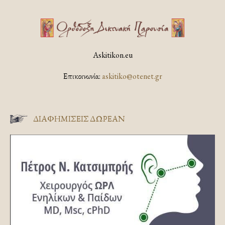
Askitikon.eu
Επικοινωνία:
askitiko@otenet.gr
ΔΙΑΦΗΜΊΣΕΙΣ ΔΩΡΕΆΝ