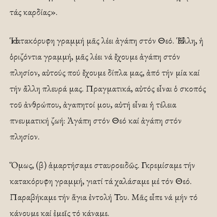
τάς καρδίας».
Ἡ κατακόρυφη γραμμή μᾶς λέει ἀγάπη στόν Θεό. Ἡ ἄλλη, ἡ
ὁριζόντια γραμμή, μᾶς λέει νά ἔχουμε ἀγάπη στόν
πλησίον, αὐτούς πού ἔχουμε δίπλα μας, ἀπό τήν μία καί
τήν ἄλλη πλευρά μας. Πραγματικά, αὐτός εἶναι ὁ σκοπός
τοῦ ἀνθρώπου, ἀγαπητοί μου, αὐτή εἶναι ἡ τέλεια
πνευματική ζωή: Ἀγάπη στόν Θεό καί ἀγάπη στόν
πλησίον.
Ὅμως, (β) ἁμαρτήσαμε σταυροειδῶς. Γκρεμίσαμε τήν
κατακόρυφη γραμμή, γιατί τά χαλάσαμε μέ τόν Θεό.
Παραβήκαμε τήν ἅγια ἐντολή Του. Μᾶς εἶπε νά μήν τό
κάνουμε καί ἐμεῖς τό κάναμε.