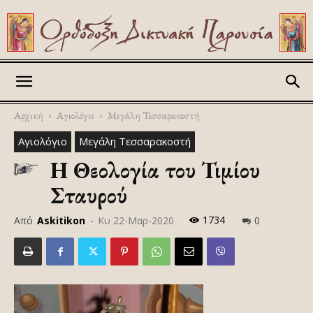
Askitikon
Αρχική
Αγιολόγιο
Μεγάλη Τεσσαρακοστή
Αγιολόγιο
Μεγάλη Τεσσαρακοστή
Η Θεολογία του Τιμίου
Σταυρού
1734
Από
Askitikon
-
Κυ 22-Μαρ-2020
0