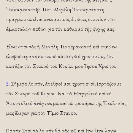
Τεσσαρακοστῆς. Γιατί Μεγάλη Τεσσαρακοστή
πραγματικά εἶναι πνευματικός ἀγώνας ἐναντίον τῶν
ἁμαρτωλῶν παθῶν γιά τόν καθαρμό τῆς ψυχῆς μας.
Εἶναι σταυρός ἡ Μεγάλη Τεσσαρακοστή καί σηκώνω
ἐλαφρότερα τόν σταυρό αὐτό ἐγώ ὁ χριστιανός, ἐάν
κοιτάξω τόν Σταυρό τοῦ Κυρίου μου Ἰησοῦ Χριστοῦ!
2.
Σήμερα λοιπόν, ἀδελφοί μου χριστιανοί, ἑορτάζουμε
τόν Σταυρό τοῦ Κυρίου. Καί τό Εὐαγγελικό καί τό
Ἀποστολικό ἀνάγνωσμα καί τά τροπάρια τῆς Ἐκκλησίας
μας ἔλεγαν γιά τόν Τίμιο Σταυρό.
Γιά τόν Σταυρό λοιπόν θά σᾶς πῶ καί ἐγώ λίγα λόγια