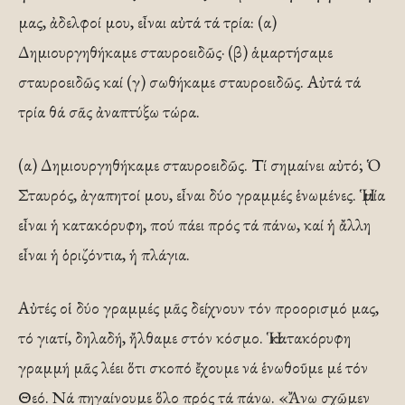
μας, ἀδελφοί μου, εἶναι αὐτά τά τρία: (α)
Δημιουργηθήκαμε σταυροειδῶς· (β) ἁμαρτήσαμε
σταυροειδῶς καί (γ) σωθήκαμε σταυροειδῶς. Αὐτά τά
τρία θά σᾶς ἀναπτύξω τώρα.
(α) Δημιουργηθήκαμε σταυροειδῶς. Τί σημαίνει αὐτό; Ὁ
Σταυρός, ἀγαπητοί μου, εἶναι δύο γραμμές ἑνωμένες. Ἡ μία
εἶναι ἡ κατακόρυφη, πού πάει πρός τά πάνω, καί ἡ ἄλλη
εἶναι ἡ ὁριζόντια, ἡ πλάγια.
Αὐτές οἱ δύο γραμμές μᾶς δείχνουν τόν προορισμό μας,
τό γιατί, δηλαδή, ἤλθαμε στόν κόσμο. Ἡ κατακόρυφη
γραμμή μᾶς λέει ὅτι σκοπό ἔχουμε νά ἑνωθοῦμε μέ τόν
Θεό. Νά πηγαίνουμε ὅλο πρός τά πάνω. «Ἄνω σχῶμεν