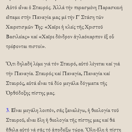
Αὐτό εἶναι ὁ Σταυρός. Ἀλλά τήν περασμένη Παρασκευή
εἴπαμε στήν Παναγία μας μέ τήν Γ´ Στάση τῶν
Χαιρετισμῶν Της: «Χαῖρε ἡ κλείς τῆς Χριστοῦ
Βασιλείας» καί «Χαῖρε δένδρον ἀγλαόκαρπον ἐξ οὗ
τρέφονται πιστοί».
Ὅ,τι δηλαδή λέμε γιά τόν Σταυρό, αὐτό λέγεται καί γιά
τήν Παναγία. Σταυρός καί Παναγία, Παναγία καί
Σταυρός, αὐτά εἶναι τά δύο μεγάλα δόγματα τῆς
Ὀρθόδοξης πίστης μας.
3.
Εἶναι μεγάλη λοιπόν, σᾶς ξαναλέγω, ἡ θεολογία τοῦ
Σταυροῦ, εἶναι ὅλη ἡ θεολογία τῆς πίστης μας καί θά
ἤθελα αὐτό νά σᾶς τό ἀποδείξω τώρα. Ὅλη-ὅλη ἡ πίστη