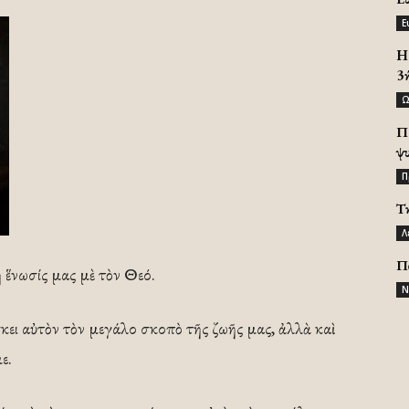
Ε
H 
3
Ω
Π
ψ
Π
Τ
Λ
Π
ἡ ἕνωσίς μας μὲ τὸν Θεό.
Ν
κει αὐτὸν τὸν μεγάλο σκοπὸ τῆς ζωῆς μας, ἀλλὰ καὶ
ε.