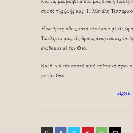
Καὶ νά, μία βοήθεια ποὺ μᾶς δίνει ἡ Ἐκκλ
σκοπὸ τῆς ζωῆς μας: Ἡ Μεγάλη Τεσσαρακ
Εἶναι ἡ περίοδος, κατὰ τὴν ὁποία μὲ τὶς ὡ
Ἐκκλησία μας, τὶς ὡραῖες ἀναγνώσεις, τὰ ὡρα
ἑνωθοῦμε μὲ τὸν Θεό.
Καὶ ὅτι γιὰ τὸν σκοπὸ αὐτὸ πρέπει νὰ ἀγων
μὲ τὸν Θεό.
Αρχιμ.