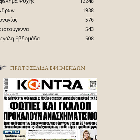
φέλημα Ψυχής
12248
νδρών
1938
αναγίας
576
ριστούγεννα
543
εγάλη Εβδομάδα
508
ΠΡΩΤΟΣΈΛΙΔΑ ΕΦΗΜΕΡΊΔΩΝ