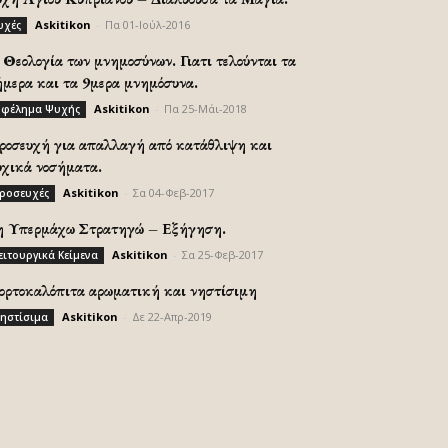
Askitikon
-
Πα 01-Ιούλ-2016
υχές
Θεολογία των μνημοσύνων. Γιατι τελούνται τα
ήμερα και τα 9μερα μνημόσυνα.
Askitikon
-
Πα 25-Μάι-2018
φέλημα Ψυχής
ροσευχή για απαλλαγή από κατάθλιψη και
υχικά νοσήματα.
Askitikon
-
Σα 04-Φεβ-2017
ροσευχές
η Υπερμάχω Στρατηγώ – Εξήγηση.
Askitikon
-
Σα 25-Φεβ-2017
ειτουργικά Κείμενα
ορτοκαλόπιτα αρωματική και νηστίσιμη
Askitikon
-
Δε 22-Απρ-2019
ηστίσιμα