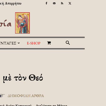
κή Απορρήτου
ΥΝΤΑΓΕΣ
E-SHOP
 μὲ τὸν Θεό
ΔΗΜΟΦΙΛΗ ΑΡΘΡΑ
υχή Αγίου Κυπριανού – Διαλύουσα τα Μάγια.