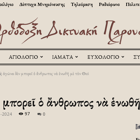
ολόγιο
Δίπτυχα Μνημόνευσης
Τηλεόραση
Ραδιόφωνο
Πολιτι
ΑΓΙΟΛΟΓΙΟ
ΙΑΜΑΤΑ
ΕΥΧΟΛΟΓΙΟ
Σ
Askitikon
ς ἀγώνα δὲν μπορεῖ ὁ ἄνθρωπος νὰ ἑνωθῆ μὲ τὸν Θεό
 μπορεῖ ὁ ἄνθρωπος νὰ ἑνωθῆ
97
ρ-2024
0
Ε