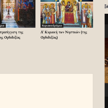
μιο
Κυριακοδρόμιο
προσέγγιση της
A’ Κυριακή των Νηστειών (της
ης Ορθοδοξίας
Ορθοδοξίας)