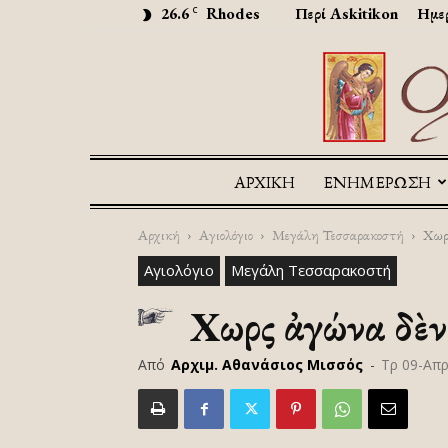
26.6
Rhodes
Περί Askitikon
Ημερ
C
ΑΡΧΙΚΉ
ΕΝΗΜΕΡΩΣΗ
Αρχική
Αγιολόγιο
Μεγάλη Τεσσαρακοστή
Χωρὶ
Αγιολόγιο
Μεγάλη Τεσσαρακοστή
Χωρὶς ἀγώνα δὲν
Από
Αρχιμ. Αθανάσιος Μισσός
-
Τρ 09-Απ