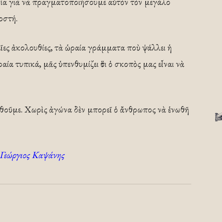
ησία γιὰ νὰ πραγματοποιήσουμε αὐτὸν τὸν μεγάλο
οστή.
ραῖες ἀκολουθίες, τὰ ὡραία γράμματα ποὺ ψάλλει ἡ
ία τυπικά, μᾶς ὑπενθυμίζει ὅτι ὁ σκοπὸς μας εἶναι νὰ
ισθοῦμε. Χωρὶς ἀγώνα δὲν μπορεῖ ὁ ἄνθρωπος νὰ ἑνωθῆ
 Γεώργιος Καψάνης