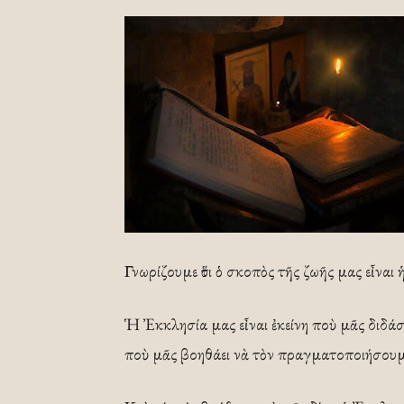
Γνωρίζουμε ὅτι ὁ σκοπὸς τῆς ζωῆς μας εἶναι 
Ἡ Ἐκκλησία μας εἶναι ἐκείνη ποὺ μᾶς διδάσ
ποὺ μᾶς βοηθάει νὰ τὸν πραγματοποιήσουμ