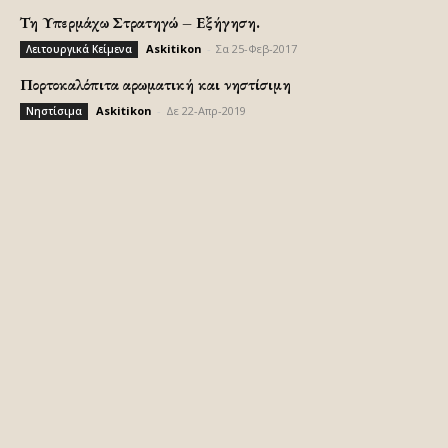
Τη Υπερμάχω Στρατηγώ – Εξήγηση.
Askitikon
-
Σα 25-Φεβ-2017
Λειτουργικά Κείμενα
Πορτοκαλόπιτα αρωματική και νηστίσιμη
Askitikon
-
Δε 22-Απρ-2019
Νηστίσιμα