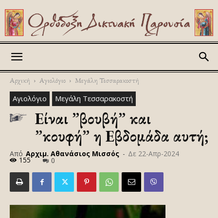
Askitikon
Αρχική
Αγιολόγιο
Μεγάλη Τεσσαρακοστή
Αγιολόγιο
Μεγάλη Τεσσαρακοστή
Είναι ”βουβή” και
”κουφή” η Εβδομάδα αυτή;
Από
Αρχιμ. Αθανάσιος Μισσός
-
Δε 22-Απρ-2024
155
0