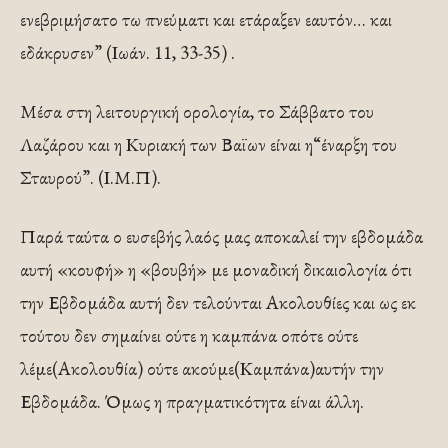
ενεβριμήσατο τω πνεύματι και ετάραξεν εαυτόν… και
εδάκρυσεν” (Ιωάν. 11, 33-35) .
Μέσα στη λειτουργική ορολογία, το Σάββατο του
Λαζάρου και η Κυριακή των Βαϊων είναι η“έναρξη του
Σταυρού”. (Ι.Μ.Π).
Παρά ταύτα ο ευσεβής λαός μας αποκαλεί την εβδομάδα
αυτή «κουφή» η «βουβή» με μοναδική δικαιολογία ότι
την Εβδομάδα αυτή δεν τελούνται Ακολουθίες και ως εκ
τούτου δεν σημαίνει ούτε η καμπάνα οπότε ούτε
λέμε(Ακολουθία) ούτε ακούμε(Καμπάνα)αυτήν την
Εβδομάδα. Όμως η πραγματικότητα είναι άλλη.