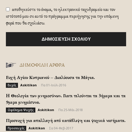
αποθηκεύστε το όνομα, το ηλεκτρονικό ταχυδρομείο και τον
ιστότοπό μου σε αυτό το πρόγραμμα περιήγησης για την επόμενη
φορά που θα σχολιάσω.
ΔΗΜΟΦΙΛΗ ΑΡΘΡΑ
Ευχή Αγίου Κυπριανού – Διαλύουσα τα Μάγια.
Askitikon
-
Πα 01-Ιούλ-2016
Ευχές
H Θεολογία των μνημοσύνων. Γιατι τελούνται τα 3ήμερα και τα
9μερα μνημόσυνα.
Askitikon
-
Πα 25-Μάι-2018
Ωφέλημα Ψυχής
Προσευχή για απαλλαγή από κατάθλιψη και ψυχικά νοσήματα.
Askitikon
-
Σα 04-Φεβ-2017
Προσευχές