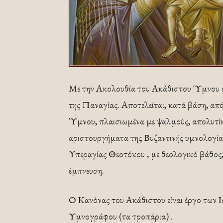
Με την Ακολουθία του Ακάθιστου Ύμνου ε
της Παναγίας. Αποτελείται, κατά βάση, α
Ύμνου, πλαισιωμένα με ψαλμούς, απολυτίκι
αριστουργήματα της Βυζαντινής υμνολογίας
Υπεραγίας Θεοτόκου , με θεολογικό βάθος
έμπνευση.
Ο Κανόνας του Ακάθιστου είναι έργο των Ι
Υμνογράφου (τα τροπάρια) .