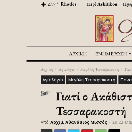
27.7
Rhodes
Περί Askitikon
Ημερ
C
ΑΡΧΙΚΉ
ΕΝΗΜΕΡΩΣΗ
Αρχική
Αγιολόγιο
Μεγάλη Τεσσαρακοστή
Γιατ
Αγιολόγιο
Μεγάλη Τεσσαρακοστή
Πανα
Γιατί ο Ακάθισ
Τεσσαρακοστή
Από
Αρχιμ. Αθανάσιος Μισσός
-
Σα 22-Μα