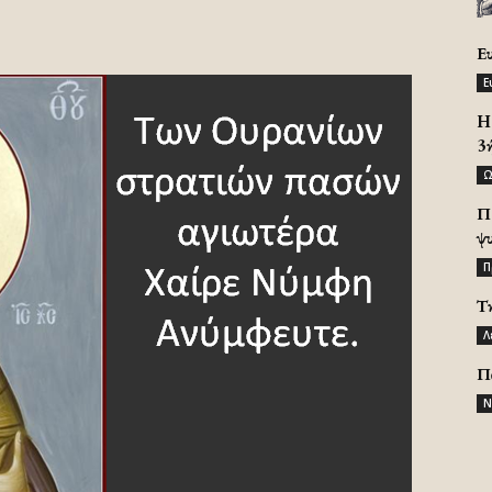
Ε
Ε
H 
3
Ω
Π
ψ
Π
Τ
Λ
Π
Ν