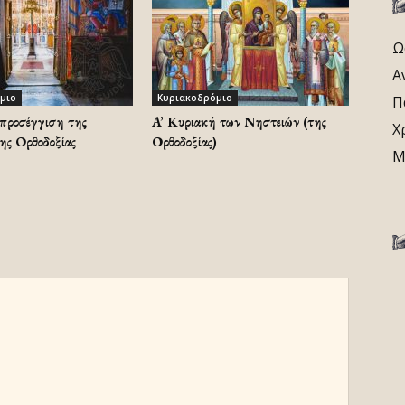
Ω
Α
μιο
Κυριακοδρόμιο
Π
προσέγγιση της
A’ Κυριακή των Νηστειών (της
Χ
ης Ορθοδοξίας
Ορθοδοξίας)
Μ