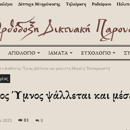
ολόγιο
Δίπτυχα Μνημόνευσης
Τηλεόραση
Ραδιόφωνο
Πολιτι
ΑΓΙΟΛΟΓΙΟ
ΙΑΜΑΤΑ
ΕΥΧΟΛΟΓΙΟ
Σ
Askitikon
ί ο Ακάθιστος Ύμνος ψάλλεται και μέσα στη Μεγάλη Τεσσαρακοστή
γίας
τος Ύμνος ψάλλεται και μέ
83
ρ-2025
0