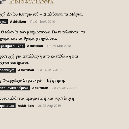
ΔΗΜΟΦΙΛΗ ΑΡΘΡΑ
υχή Αγίου Κυπριανού – Διαλύουσα τα Μάγια.
Askitikon
-
Πα 01-Ιούλ-2016
υχές
Θεολογία των μνημοσύνων. Γιατι τελούνται τα
ήμερα και τα 9μερα μνημόσυνα.
Askitikon
-
Πα 25-Μάι-2018
φέλημα Ψυχής
ροσευχή για απαλλαγή από κατάθλιψη και
υχικά νοσήματα.
Askitikon
-
Σα 04-Φεβ-2017
ροσευχές
η Υπερμάχω Στρατηγώ – Εξήγηση.
Askitikon
-
Σα 25-Φεβ-2017
ειτουργικά Κείμενα
ορτοκαλόπιτα αρωματική και νηστίσιμη
Askitikon
-
Δε 22-Απρ-2019
ηστίσιμα