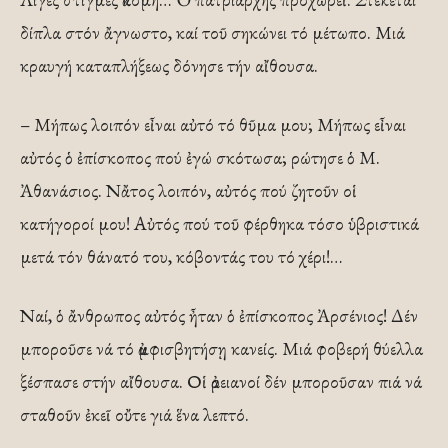
δίπλα στόν ἄγνωστο, καί τοῦ σηκώνει τό μέτωπο. Μιά
κραυγή καταπλήξεως δόνησε τήν αἴθουσα.
– Μήπως λοιπόν εἶναι αὐτό τό θῦμα μου; Μήπως εἶναι
αὐτός ὁ ἐπίσκοπος πού ἐγώ σκότωσα; ρώτησε ὁ Μ.
Ἀθανάσιος. Νἄτος λοιπόν, αὐτός πού ζητοῦν οἱ
κατήγοροί μου! Αὐτός πού τοῦ φέρθηκα τόσο ὑβριστικά
μετά τόν θάνατό του, κόβοντάς του τό χέρι!…
Ναί, ὁ ἄνθρωπος αὐτός ἦταν ὁ ἐπίσκοπος Ἀρσένιος! Δέν
μποροῦσε νά τό ἀμφισβητήσῃ κανείς. Μιά φοβερή θύελλα
ξέσπασε στήν αἴθουσα. Οἱ ἀρειανοί δέν μποροῦσαν πιά νά
σταθοῦν ἐκεῖ οὔτε γιά ἕνα λεπτό.