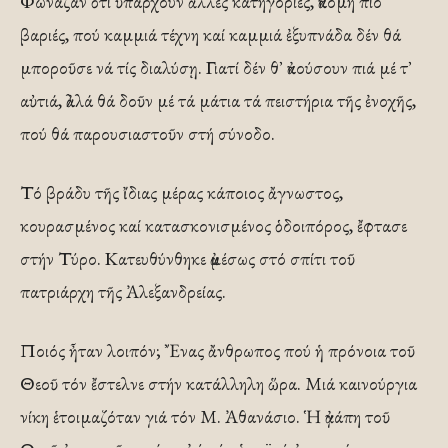
Φωνάζαν ὅτι ὑπάρχουν ἄλλες κατηγορίες, ἀκόμη πιό
βαριές, πού καμμιά τέχνη καί καμμιά ἐξυπνάδα δέν θά
μποροῦσε νά τίς διαλύσῃ. Γιατί δέν θ᾿ ἀκούσουν πιά μέ τ᾿
αὐτιά, ἀλλά θά δοῦν μέ τά μάτια τά πειστήρια τῆς ἐνοχῆς,
πού θά παρουσιαστοῦν στή σύνοδο.
Τό βράδυ τῆς ἴδιας μέρας κάποιος ἄγνωστος,
κουρασμένος καί κατασκονισμένος ὁδοιπόρος, ἔφτασε
στήν Τύρο. Κατευθύνθηκε ἀμέσως στό σπίτι τοῦ
πατριάρχη τῆς Ἀλεξανδρείας.
Ποιός ἦταν λοιπόν; Ἔνας ἄνθρωπος πού ἡ πρόνοια τοῦ
Θεοῦ τόν ἔστελνε στήν κατάλληλη ὥρα. Μιά καινούργια
νίκη ἑτοιμαζόταν γιά τόν Μ. Ἀθανάσιο. Ἡ ἀγάπη τοῦ