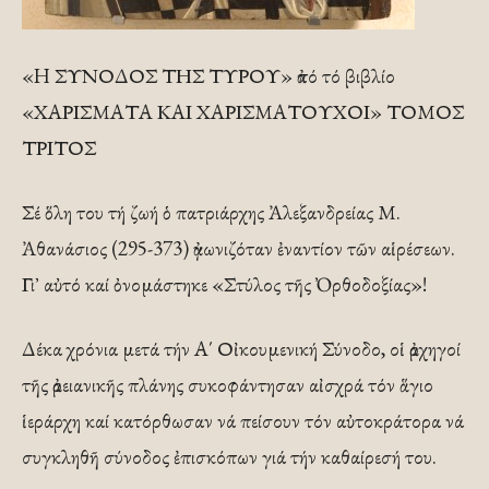
«H ΣΥΝΟΔΟΣ ΤΗΣ ΤΥΡΟΥ» ἀπό τό βιβλίο
«ΧΑΡΙΣΜΑΤΑ ΚΑΙ ΧΑΡΙΣΜΑΤΟΥΧΟΙ» ΤΟΜΟΣ
ΤΡΙΤΟΣ
Σέ ὅλη του τή ζωή ὁ πατριάρχης Ἀλεξανδρείας Μ.
Ἀθανάσιος (295-373) ἀγωνιζόταν ἐναντίον τῶν αἱρέσεων.
Γι᾿ αὐτό καί ὀνομάστηκε «Στύλος τῆς Ὀρθοδοξίας»!
Δέκα χρόνια μετά τήν Α΄ Οἰκουμενική Σύνοδο, οἱ ἀρχηγοί
τῆς ἀρειανικῆς πλάνης συκοφάντησαν αἰσχρά τόν ἅγιο
ἱεράρχη καί κατόρθωσαν νά πείσουν τόν αὐτοκράτορα νά
συγκληθῆ σύνοδος ἐπισκόπων γιά τήν καθαίρεσή του.