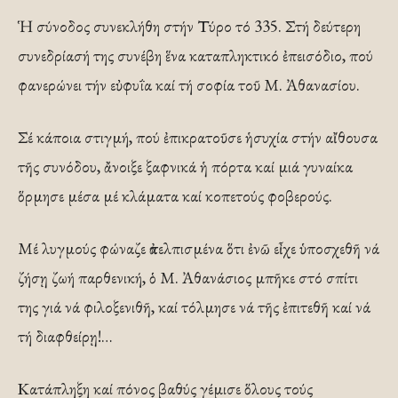
Ἡ σύνοδος συνεκλήθη στήν Τύρο τό 335. Στή δεύτερη
συνεδρίασή της συνέβη ἕνα καταπληκτικό ἐπεισόδιο, πού
φανερώνει τήν εὐφυΐα καί τή σοφία τοῦ Μ. Ἀθανασίου.
Σέ κάποια στιγμή, πού ἐπικρατοῦσε ἡσυχία στήν αἴθουσα
τῆς συνόδου, ἄνοιξε ξαφνικά ἡ πόρτα καί μιά γυναίκα
ὅρμησε μέσα μέ κλάματα καί κοπετούς φοβερούς.
Μέ λυγμούς φώναζε ἀπελπισμένα ὅτι ἐνῶ εἶχε ὑποσχεθῆ νά
ζήσῃ ζωή παρθενική, ὁ Μ. Ἀθανάσιος μπῆκε στό σπίτι
της γιά νά φιλοξενιθῆ, καί τόλμησε νά τῆς ἐπιτεθῆ καί νά
τή διαφθείρῃ!…
Κατάπληξη καί πόνος βαθύς γέμισε ὅλους τούς