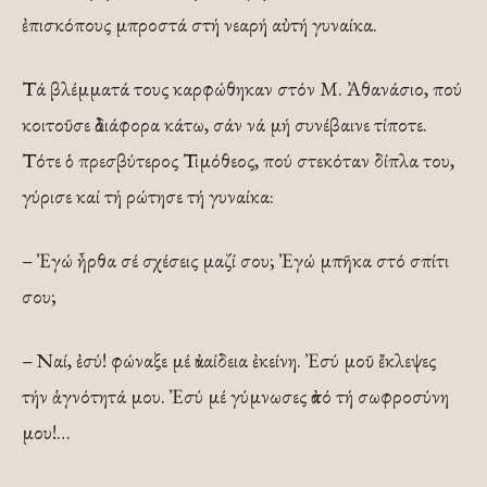
ἐπισκόπους μπροστά στή νεαρή αὐτή γυναίκα.
Τά βλέμματά τους καρφώθηκαν στόν Μ. Ἀθανάσιο, πού
κοιτοῦσε ἀδιάφορα κάτω, σάν νά μή συνέβαινε τίποτε.
Τότε ὁ πρεσβύτερος Τιμόθεος, πού στεκόταν δίπλα του,
γύρισε καί τή ρώτησε τή γυναίκα:
– Ἐγώ ἦρθα σέ σχέσεις μαζί σου; Ἐγώ μπῆκα στό σπίτι
σου;
– Ναί, ἐσύ! φώναξε μέ ἀναίδεια ἐκείνη. Ἐσύ μοῦ ἔκλεψες
τήν ἁγνότητά μου. Ἐσύ μέ γύμνωσες ἀπό τή σωφροσύνη
μου!…