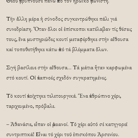
Θεοῦ ἀγρυπνοῦσε πάνω ἀπό τόν ἡρωϊκό ἀγωνιστή.
Τήν ἄλλη μέρα ἡ σύνοδος συγκεντρώθηκε πάλι γιά
συνεδρίαση. Ὅταν ὅλοι οἱ ἐπίσκοποι κατέλαβαν τίς θέσεις
τους, ἕνα μυστηριῶδες κουτί μεταφέρθηκε στήν αἴθουσα
καί τοποθετήθηκε κάτω ἀπό τά βλέμματα ὄλων.
Σιγή βασίλευε στήν αἴθουσα… Τά μάτια ἦταν καρφωμένα
στό κουτί. Οἱ ἀναπνοές σχεδόν συγκρατημένες.
Τό κουτί ἀνοίχτηκε τελετουργικά. Ἕνα ἀνθρώπινο χέρι,
ταριχευμένο, πρόβαλε.
– Ἀθανάσιε, εἶπαν οἱ ἀρειανοί. Τό χέρι αὐτό σέ κατηγορεῖ
συντριπτικά! Εἶναι τό χέρι τοῦ ἐπισκόπου Ἀρσενίου.