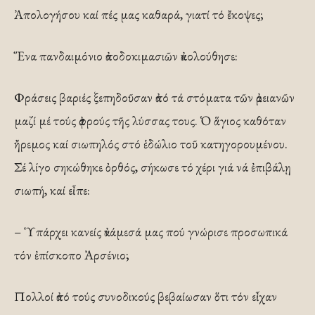
Ἀπολογήσου καί πές μας καθαρά, γιατί τό ἔκοψες;
Ἕνα πανδαιμόνιο ἀποδοκιμασιῶν ἀκολούθησε:
Φράσεις βαριές ξεπηδοῦσαν ἀπό τά στόματα τῶν ἀρειανῶν
μαζί μέ τούς ἀφρούς τῆς λύσσας τους. Ὁ ἅγιος καθόταν
ἤρεμος καί σιωπηλός στό ἑδώλιο τοῦ κατηγορουμένου.
Σέ λίγο σηκώθηκε ὀρθός, σήκωσε τό χέρι γιά νά ἐπιβάλῃ
σιωπή, καί εἶπε:
– Ὑπάρχει κανείς ἀνάμεσά μας πού γνώρισε προσωπικά
τόν ἐπίσκοπο Ἀρσένιο;
Πολλοί ἀπό τούς συνοδικούς βεβαίωσαν ὅτι τόν εἶχαν