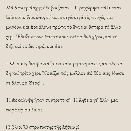
Μά ὁ πατριάρχης δέν βιαζόταν… Προχώρησε πάλι στόν
ἐπίσκοπο Ἀρσένιο, σήκωσε σιγά-σιγά τίς πτυχές τοῦ
μανδύα καί ἀποκάλυψε πρῶτα τό ἕνα καί ὕστερα τό ἄλλο
χέρι. Ἔδειξε στούς ἐπισκόπους καί τά δυό χέρια, καί τό
δεξί καί τό ἀριστερό, καί εἶπε:
– Φυσικά, δέν φαντάζομαι νά περιμένῃ κανείς ἀπό σᾶς νά
δῇ καί τρίτο χέρι. Νομίζω πώς μᾶλλον ἀπό δύο μᾶς ἔδωσε
σέ ὅλους ὁ Θεός!…
Ἡ ἀποκάλυψη ἦταν συντριπτική! Ἡ ἀλήθεια γι᾿ ἄλλη μιά
φορά θριάμβευσε…
(βιβλίο: Ὁ στρατιώτης τῆς ἀλήθειας)