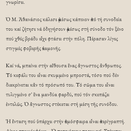
γνωρίσει.
Ὁ Μ. Ἀθανάσιος κάλεσε ἀμέσως κάποιον ἀπό τή συνοδεία
του καί ζήτησε νά ὁδηγήσουν ἀμέσως στή σύνοδο τόν ξένο
πού χθές βράδυ εἶχε φτάσει στήν πόλη. Πέρασαν λίγες
στιγμές φοβερῆς ἀναμονῆς.
Καί νά, μπαίνει στήν αἴθουσα ἕνας ἄγνωστος ἄνθρωπος.
Τό κεφάλι του εἶναι σκυμμένο μπροστά, τόσο πού δέν
διακρίνεται κἄν τό πρόσωπό του. Τό σῶμα του εἶναι
τυλιγμένο σ᾿ ἕνα μανδύα φαρδύ, πού τόν σκεπάζει
ἐντελῶς. Ὁ ἄγνωστος στέκεται στή μέση τῆς συνόδου.
Ἡ ἔνταση πού ὑπάρχει στήν ἀτμόσφαιρα εἶναι ἀπερίγραπτή.
Λίγες στιγμές ἀκόμη… Ὁ πατριάρχης προχωρεῖ. Στέκεται