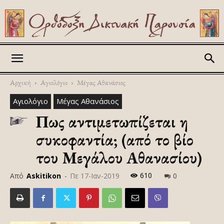
Askitikon
Αρχική
Αγιολόγιο
Μέγας Αθανάσιος
Αγιολόγιο
Μέγας Αθανάσιος
Πως αντιμετωπίζεται η
συκοφαντία; (από το βίο
του Μεγάλου Αθανασίου)
610
Από
Askitikon
-
Πε 17-Ιαν-2019
0