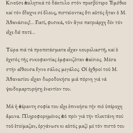
Κινοῦσε ἀπειλητικά τό δάκτυλο στόν πρεσβύτερο Τιμόθεο
καί τόν ἔδειχνε σέ ὅλους, πιστεύοντας ὅτι αὐτός ἦταν ὁ Μ.
Ἀθανάσιος!… Γιατί, φυσικά, τόν ἅγιο πατριάρχη δέν τόν
εἶχε δεῖ ποτέ…
Τώρα πιά τά προπετάσματα εἶχαν κουρελιαστῆ, καί ὁ
ὀχετός τῆς συκοφαντίας ἐμφανιζόταν ἀπαίσιος. Μέσα
στήν αἴθουσα ἔγινε σάλος μεγάλος. Οἱ ἐχθροί τοῦ Μ.
Ἀθανασίου εἶχαν δωροδοκήσει μιά πόρνη γιά νά
ψευδομαρτυρήσῃ ἐναντίον του.
Μά ἡ ἀπέραντη σοφία του εἶχε ἐπινοήσει τήν πιό ὑπέροχη
ἄμυνα. Πληροφορημένος ἀπό πρίν γιά τήν πλεκτάνη πού
τοῦ ἑτοίμαζαν, ὀργάνωσε κι αὐτός μαζί μέ τόν πιστό του