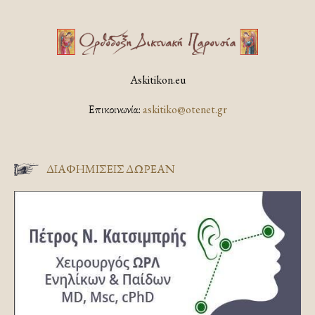
Askitikon.eu
Επικοινωνία:
askitiko@otenet.gr
ΔΙΑΦΗΜΊΣΕΙΣ ΔΩΡΕΆΝ