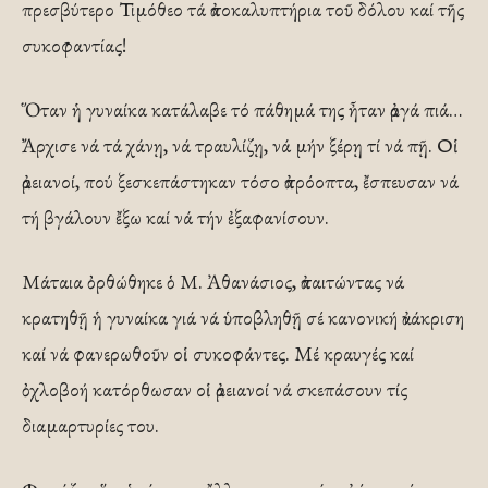
πρεσβύτερο Τιμόθεο τά ἀποκαλυπτήρια τοῦ δόλου καί τῆς
συκοφαντίας!
Ὅταν ἡ γυναίκα κατάλαβε τό πάθημά της ἦταν ἀργά πιά…
Ἄρχισε νά τά χάνῃ, νά τραυλίζῃ, νά μήν ξέρῃ τί νά πῇ. Οἱ
ἀρειανοί, πού ξεσκεπάστηκαν τόσο ἀπρόοπτα, ἔσπευσαν νά
τή βγάλουν ἔξω καί νά τήν ἐξαφανίσουν.
Μάταια ὀρθώθηκε ὁ Μ. Ἀθανάσιος, ἀπαιτώντας νά
κρατηθῇ ἡ γυναίκα γιά νά ὑποβληθῇ σέ κανονική ἀνάκριση
καί νά φανερωθοῦν οἱ συκοφάντες. Μέ κραυγές καί
ὀχλοβοή κατόρθωσαν οἱ ἀρειανοί νά σκεπάσουν τίς
διαμαρτυρίες του.