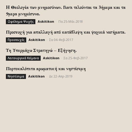
H Θεολογία των μνημοσύνων. Γιατι τελούνται τα 3ήμερα και τα
9μερα μνημόσυνα.
Askitikon
-
Πα 25-Μάι-2018
Ωφέλημα Ψυχής
Προσευχή για απαλλαγή από κατάθλιψη και ψυχικά νοσήματα.
Askitikon
-
Σα 04-Φεβ-2017
Προσευχές
Τη Υπερμάχω Στρατηγώ – Εξήγηση.
Askitikon
-
Σα 25-Φεβ-2017
Λειτουργικά Κείμενα
Πορτοκαλόπιτα αρωματική και νηστίσιμη
Askitikon
-
Δε 22-Απρ-2019
Νηστίσιμα