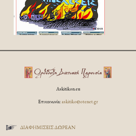
Askitikon.eu
Επικοινωνία:
askitiko@otenet.gr
ΔΙΑΦΗΜΊΣΕΙΣ ΔΩΡΕΆΝ