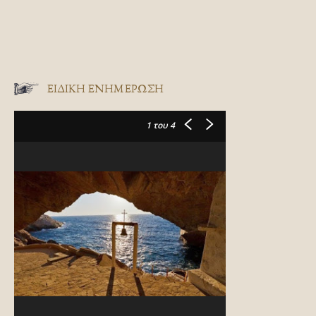
ΕΙΔΙΚΉ ΕΝΗΜΈΡΩΣΗ
1
του 4