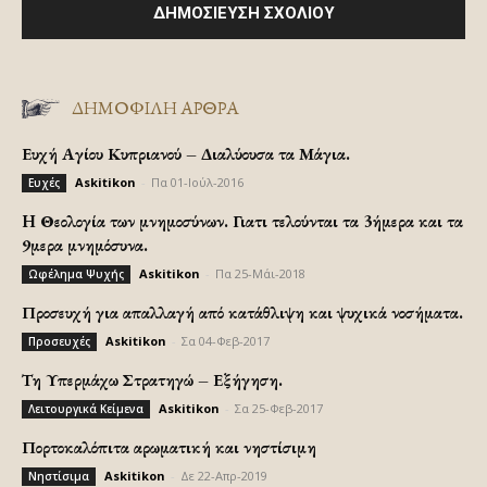
ΔΗΜΟΦΙΛΗ ΑΡΘΡΑ
Ευχή Αγίου Κυπριανού – Διαλύουσα τα Μάγια.
Askitikon
-
Πα 01-Ιούλ-2016
Ευχές
H Θεολογία των μνημοσύνων. Γιατι τελούνται τα 3ήμερα και τα
9μερα μνημόσυνα.
Askitikon
-
Πα 25-Μάι-2018
Ωφέλημα Ψυχής
Προσευχή για απαλλαγή από κατάθλιψη και ψυχικά νοσήματα.
Askitikon
-
Σα 04-Φεβ-2017
Προσευχές
Τη Υπερμάχω Στρατηγώ – Εξήγηση.
Askitikon
-
Σα 25-Φεβ-2017
Λειτουργικά Κείμενα
Πορτοκαλόπιτα αρωματική και νηστίσιμη
Askitikon
-
Δε 22-Απρ-2019
Νηστίσιμα