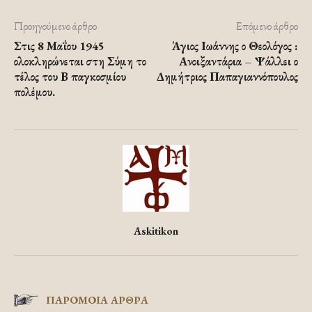
Προηγούμενο άρθρο
Επόμενο άρθρο
Στις 8 Μαΐου 1945
Άγιος Ιωάννης ο Θεολόγος :
ολοκληρώνεται στη Σύμη το
Ανοιξαντάρια – Ψάλλει ο
τέλος του Β παγκοσμίου
Δημήτριος Παπαγιαννόπουλος
πολέμου.
Askitikon
ΠΑΡΟΜΟΙΑ ΑΡΘΡΑ