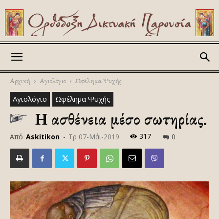
Askitikon
Αρχική
Αγιολόγιο
Ωφέλημα Ψυχής
Αγιολόγιο
Ωφέλημα Ψυχής
Η ασθένεια μέσο σωτηρίας.
317
Από
Askitikon
-
Τρ 07-Μάι-2019
0