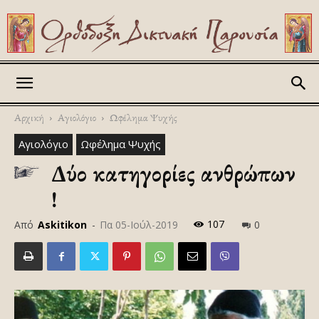
Askitikon
Αρχική
Αγιολόγιο
Ωφέλημα Ψυχής
Αγιολόγιο
Ωφέλημα Ψυχής
Δύο κατηγορίες ανθρώπων
!
107
Από
Askitikon
-
Πα 05-Ιούλ-2019
0