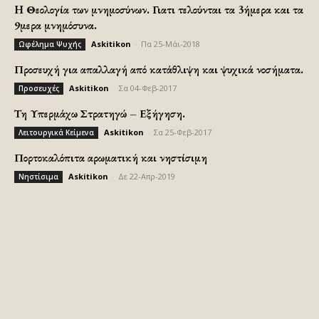
H Θεολογία των μνημοσύνων. Γιατι τελούνται τα 3ήμερα και τα
9μερα μνημόσυνα.
Askitikon
-
Πα 25-Μάι-2018
Ωφέλημα Ψυχής
Προσευχή για απαλλαγή από κατάθλιψη και ψυχικά νοσήματα.
Askitikon
-
Σα 04-Φεβ-2017
Προσευχές
Τη Υπερμάχω Στρατηγώ – Εξήγηση.
Askitikon
-
Σα 25-Φεβ-2017
Λειτουργικά Κείμενα
Πορτοκαλόπιτα αρωματική και νηστίσιμη
Askitikon
-
Δε 22-Απρ-2019
Νηστίσιμα