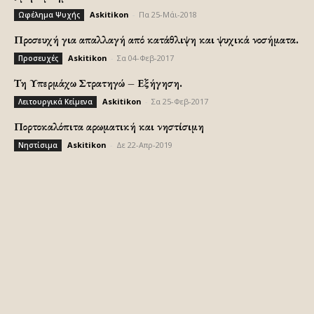
Askitikon
-
Πα 25-Μάι-2018
Ωφέλημα Ψυχής
Προσευχή για απαλλαγή από κατάθλιψη και ψυχικά νοσήματα.
Askitikon
-
Σα 04-Φεβ-2017
Προσευχές
Τη Υπερμάχω Στρατηγώ – Εξήγηση.
Askitikon
-
Σα 25-Φεβ-2017
Λειτουργικά Κείμενα
Πορτοκαλόπιτα αρωματική και νηστίσιμη
Askitikon
-
Δε 22-Απρ-2019
Νηστίσιμα