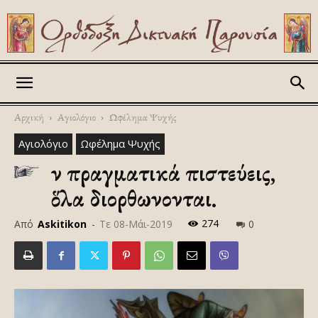
Askitikon
Αρχική
Αγιολόγιο
Ωφέλημα Ψυχής
Αγιολόγιο
Ωφέλημα Ψυχής
Ἄν πραγματικά πιστεύεις,
ὅλα διορθωνονται.
274
Από
Askitikon
-
Τε 08-Μάι-2019
0