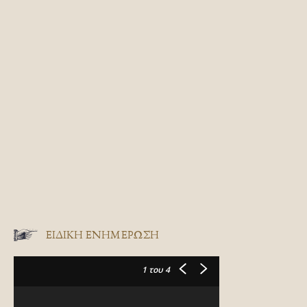
ΕΙΔΙΚΉ ΕΝΗΜΈΡΩΣΗ
1
του 4