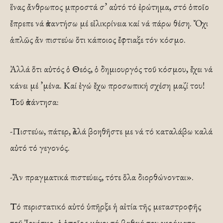
ἕνας ἄνθρωπος μπροστά σ’ αὐτό τό ἐρώτημα, στό ὁποῖο
ἔπρεπε νά ἀπαντήσω μέ εἰλικρίνεια καί νά πάρω θέση. Ὄχι
ἁπλῶς ἄν πιστεύω ὅτι κάποιος ἔφτιαξε τόν κόσμο.
Ἀλλά ὅτι αὐτός ὁ Θεός, ὁ δημιουργός τοῦ κόσμου, ἔχει νά
κάνει μέ ’μένα. Καί ἐγώ ἔχω προσωπική σχέση μαζί του!
Τοῦ ἀπάντησα:
-Πιστεύω, πάτερ, ἀλλά βοηθῆστε με νά τό καταλάβω καλά
αὐτό τό γεγονός.
-Ἄν πραγματικά πιστεύεις, τότε ὅλα διορθώνονται».
Τό περιστατικό αὐτό ὑπῆρξε ἡ αἰτία τῆς μεταστροφῆς
τοῦ Ἰονέσκο, ὁ ὁποῖος μέχρι τά βαθειά του γεράματα,