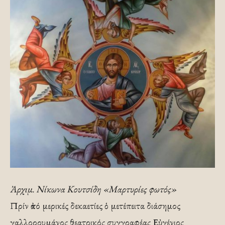
Ἀρχιμ. Νίκωνα Κουτσίδη «Μαρτυρίες φωτός»
Πρίν ἀπό μερικές δεκαετίες ὁ μετέπειτα διάσημος
γαλλορουμάνος θεατρικός συγγραφέας Εὐγένιος