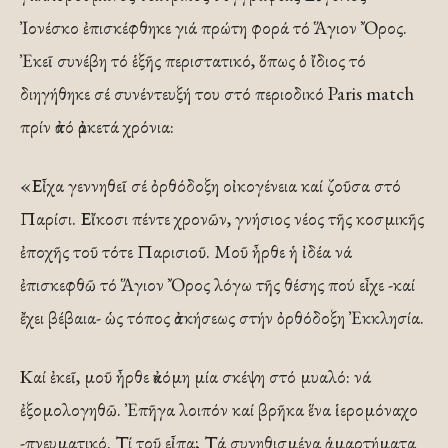
Ἰονέσκο ἐπισκέφθηκε γιά πρώτη φορά τό Ἅγιον Ὄρος.
Ἐκεῖ συνέβη τό ἑξῆς περιστατικό, ὅπως ὁ ἴδιος τό
διηγήθηκε σέ συνέντευξή του στό περιοδικό Paris match
πρίν ἀπό ἀρκετά χρόνια:
«Εἶχα γεννηθεῖ σέ ὀρθόδοξη οἰκογένεια καί ζοῦσα στό
Παρίσι. Εἴκοσι πέντε χρονῶν, γνήσιος νέος τῆς κοσμικῆς
ἐποχῆς τοῦ τότε Παρισιοῦ. Μοῦ ἦρθε ἡ ἰδέα νά
ἐπισκεφθῶ τό Ἅγιον Ὄρος λόγω τῆς θέσης πού εἶχε -καί
ἔχει βέβαια- ὡς τόπος ἀσκήσεως στήν ὀρθόδοξη Ἐκκλησία.
Καί ἐκεῖ, μοῦ ἦρθε ἀκόμη μία σκέψη στό μυαλό: νά
ἐξομολογηθῶ. Ἐπῆγα λοιπόν καί βρῆκα ἕνα ἱερομόναχο
-πνευματικό. Τί τοῦ εἶπα; Τά συνηθισμένα ἁμαρτήματα