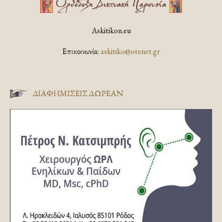
Askitikon.eu
Επικοινωνία:
askitiko@otenet.gr
ΔΙΑΦΗΜΊΣΕΙΣ ΔΩΡΕΆΝ