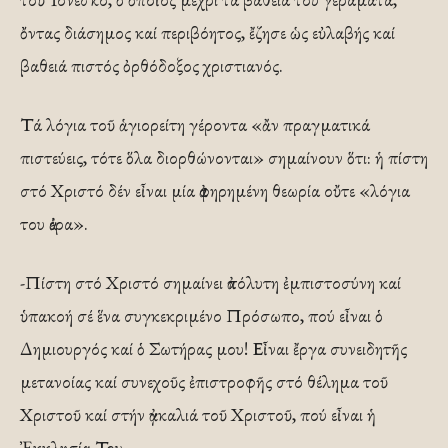
ὄντας διάσημος καί περιβόητος, ἔζησε ὡς εὐλαβής καί
βαθειά πιστός ὀρθόδοξος χριστιανός.
Τά λόγια τοῦ ἁγιορείτη γέροντα «ἄν πραγματικά
πιστεύεις, τότε ὅλα διορθώνονται» σημαίνουν ὅτι: ἡ πίστη
στό Χριστό δέν εἶναι μία ἀφηρημένη θεωρία οὔτε «λόγια
του ἀέρα».
-Πίστη στό Χριστό σημαίνει ἀπόλυτη ἐμπιστοσύνη καί
ὑπακοή σέ ἕνα συγκεκριμένο Πρόσωπο, πού εἶναι ὁ
Δημιουργός καί ὁ Σωτήρας μου! Εἶναι ἔργα συνειδητῆς
μετανοίας καί συνεχοῦς ἐπιστροφῆς στό θέλημα τοῦ
Χριστοῦ καί στήν ἀγκαλιά τοῦ Χριστοῦ, πού εἶναι ἡ
Ἐκκλησία Του.