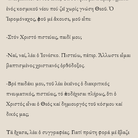
ἑνός κοσμικοῦ νέου πού ζεῖ χωρίς γνώση Θεοῦ. Ὁ
Ἱερομόναχος, ἀφοῦ μέ ἄκουσε, μοῦ εἶπε:
-Στόν Χριστό πιστεύεις, παιδί μου;
-Ναί, ναί, λέει ὁ Ἰονέσκο. Πιστεύω, πάτερ. Ἄλλωστε εἶμαι
βαπτισμένος χριστιανός ὀρθόδοξος.
-Βρέ παιδάκι μου, τοῦ λέει ἐκεῖνος ὁ διακριτικός
πνευματικός, πιστεύεις, τό ἀποδέχεσαι πλήρως, ὅτι ὁ
Χριστός εἶναι ὁ Θεός καί δημιουργός τοῦ κόσμου καί
δικός μας;
Τά ἔχασα, λέει ὁ συγγραφέας. Γιατί πρώτη φορά μέ ἔβαζε