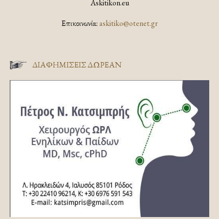
Askitikon.eu
Επικοινωνία:
askitiko@otenet.gr
ΔΙΑΦΗΜΊΣΕΙΣ ΔΩΡΕΆΝ