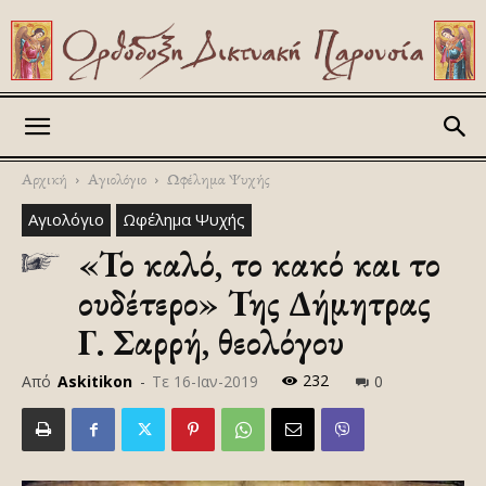
Askitikon
Αρχική
Αγιολόγιο
Ωφέλημα Ψυχής
Αγιολόγιο
Ωφέλημα Ψυχής
«Το καλό, το κακό και το
ουδέτερο» Της Δήμητρας
Γ. Σαρρή, θεολόγου
232
Από
Askitikon
-
Τε 16-Ιαν-2019
0