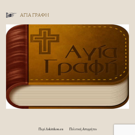
ΑΓΊΑ ΓΡΑΦΉ
Περί Askitikon.eu
Πολιτική Απορρήτου