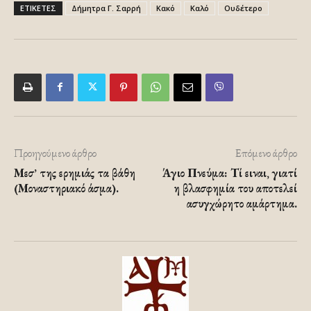
ΕΤΙΚΕΤΕΣ
Δήμητρα Γ. Σαρρή
Κακό
Καλό
Ουδέτερο
Προηγούμενο άρθρο
Επόμενο άρθρο
Μεσ’ της ερημιάς τα βάθη
Άγιο Πνεύμα: Τί ειναι, γιατί
(Μοναστηριακό άσμα).
η βλασφημία του αποτελεί
ασυγχώρητο αμάρτημα.