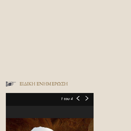
ΕΙΔΙΚΉ ΕΝΗΜΈΡΩΣΗ
1
του 4