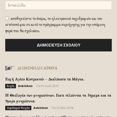
αποθηκεύστε το όνομα, το ηλεκτρονικό ταχυδρομείο και τον
ιστότοπό μου σε αυτό το πρόγραμμα περιήγησης για την επόμενη
φορά που θα σχολιάσω.
ΔΗΜΟΦΙΛΗ ΑΡΘΡΑ
Ευχή Αγίου Κυπριανού – Διαλύουσα τα Μάγια.
Askitikon
-
Πα 01-Ιούλ-2016
Ευχές
H Θεολογία των μνημοσύνων. Γιατι τελούνται τα 3ήμερα και τα
9μερα μνημόσυνα.
Askitikon
-
Πα 25-Μάι-2018
Ωφέλημα Ψυχής