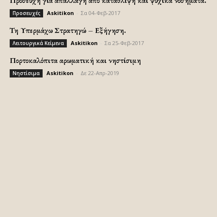
Προσευχή για απαλλαγή από κατάθλιψη και ψυχικά νοσήματα.
Askitikon
-
Σα 04-Φεβ-2017
Προσευχές
Τη Υπερμάχω Στρατηγώ – Εξήγηση.
Askitikon
-
Σα 25-Φεβ-2017
Λειτουργικά Κείμενα
Πορτοκαλόπιτα αρωματική και νηστίσιμη
Askitikon
-
Δε 22-Απρ-2019
Νηστίσιμα