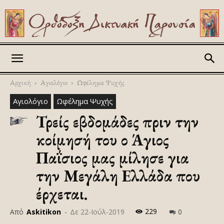
Askitikon
Αρχική
Αγιολόγιο
Ωφέλημα Ψυχής
Αγιολόγιο
Ωφέλημα Ψυχής
Τρείς εβδομάδες πριν την
κοίμησή του ο Άγιος
Παΐσιος μας μίλησε για
την Μεγάλη Ελλάδα που
έρχεται.
229
Από
Askitikon
-
Δε 22-Ιούλ-2019
0