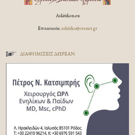
Askitikon.eu
Επικοινωνία:
askitiko@otenet.gr
ΔΙΑΦΗΜΊΣΕΙΣ ΔΩΡΕΆΝ