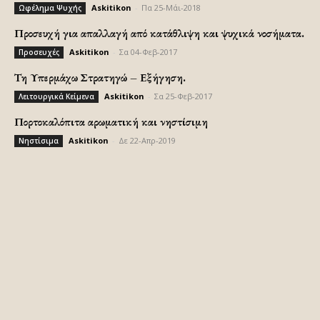
Askitikon
-
Πα 25-Μάι-2018
Ωφέλημα Ψυχής
Προσευχή για απαλλαγή από κατάθλιψη και ψυχικά νοσήματα.
Askitikon
-
Σα 04-Φεβ-2017
Προσευχές
Τη Υπερμάχω Στρατηγώ – Εξήγηση.
Askitikon
-
Σα 25-Φεβ-2017
Λειτουργικά Κείμενα
Πορτοκαλόπιτα αρωματική και νηστίσιμη
Askitikon
-
Δε 22-Απρ-2019
Νηστίσιμα