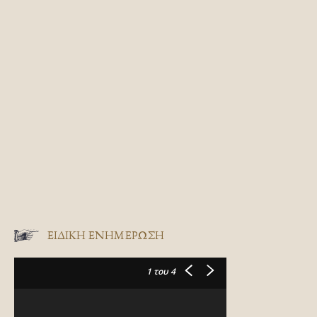
ΕΙΔΙΚΉ ΕΝΗΜΈΡΩΣΗ
1
του 4