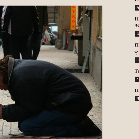
Ε
H 
3
Ω
Π
ψ
Π
Τ
Λ
Π
Ν