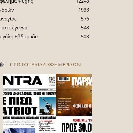
φέλημα Ψυχής
12248
νδρών
1938
αναγίας
576
ριστούγεννα
543
εγάλη Εβδομάδα
508
ΠΡΩΤΟΣΈΛΙΔΑ ΕΦΗΜΕΡΊΔΩΝ