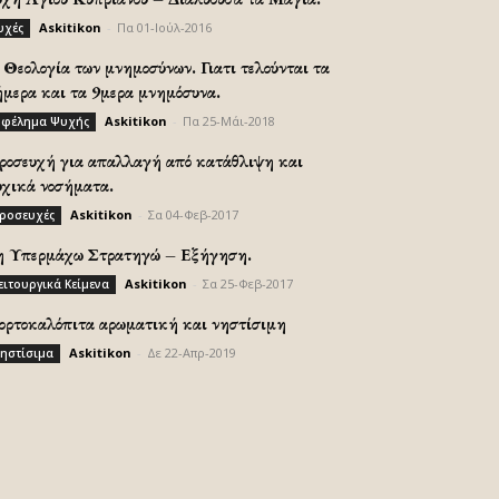
Askitikon
-
Πα 01-Ιούλ-2016
υχές
Θεολογία των μνημοσύνων. Γιατι τελούνται τα
ήμερα και τα 9μερα μνημόσυνα.
Askitikon
-
Πα 25-Μάι-2018
φέλημα Ψυχής
ροσευχή για απαλλαγή από κατάθλιψη και
υχικά νοσήματα.
Askitikon
-
Σα 04-Φεβ-2017
ροσευχές
η Υπερμάχω Στρατηγώ – Εξήγηση.
Askitikon
-
Σα 25-Φεβ-2017
ειτουργικά Κείμενα
ορτοκαλόπιτα αρωματική και νηστίσιμη
Askitikon
-
Δε 22-Απρ-2019
ηστίσιμα