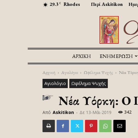
29.3
Rhodes
Περί Askitikon
Ημερ
C
ΑΡΧΙΚΉ
ΕΝΗΜΕΡΩΣΗ
Αρχική
Αγιολόγιο
Ωφέλημα Ψυχής
Νέα Υόρκη:
Αγιολόγιο
Ωφέλημα Ψυχής
Νέα Υόρκη: Ο Ι
342
Από
Askitikon
-
Δε 13-Μάι-2019