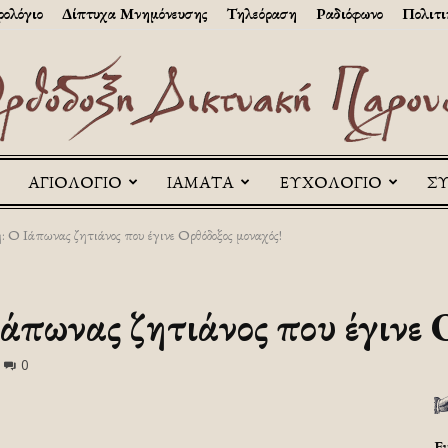
ολόγιο
Δίπτυχα Μνημόνευσης
Τηλεόραση
Ραδιόφωνο
Πολιτι
ΑΓΙΟΛΟΓΙΟ
ΙΑΜΑΤΑ
ΕΥΧΟΛΟΓΙΟ
Σ
Askitikon
 Ο Ιάπωνας ζητιάνος που έγινε Ορθόδοξος μοναχός!
άπωνας ζητιάνος που έγινε 
0
Ε