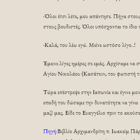
-Όλοι έτσι λέτε, μου απάντησε. Πήγα στου
στους βουδιστές. Όλοι υπόσχονται το ίδιο 
-Καλά, του λέω εγώ. Μείνε ωστόσο λίγο..!
Έμεινε λίγες ημέρες σε εμάς. Αρχίσαμε να 
Αγίου Νικολάου (Κασάτκιν, του φωτιστή τ
Τώρα επέστρεψε στην Ιαπωνία και έγινε μ
επειδή του δώσαμε την δυνατότητα να γίνει 
μαζί μας. Είδε το Ευαγγέλιο πριν το ακούσει
Πηγή:
Βιβλίο Αρχιμανδρίτη π. Ιωακείμ Πά