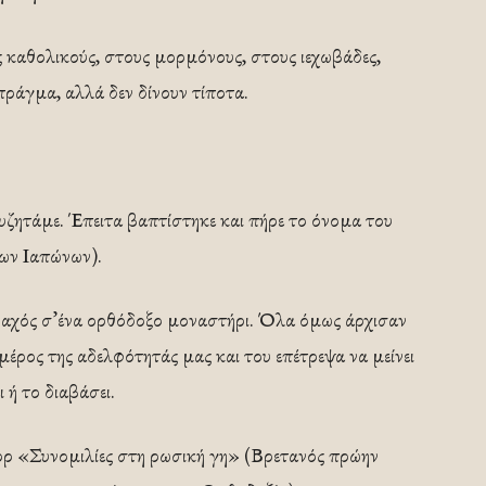
ς καθολικούς, στους μορμόνους, στους ιεχωβάδες,
πράγμα, αλλά δεν δίνουν τίποτα.
συζητάμε. Έπειτα βαπτίστηκε και πήρε το όνομα του
ων Ιαπώνων).
οναχός σ’ένα ορθόδοξο μοναστήρι. Όλα όμως άρχισαν
μέρος της αδελφότητάς μας και του επέτρεψα να μείνει
 ή το διαβάσει.
ρρ «Συνομιλίες στη ρωσική γη» (Βρετανός πρώην