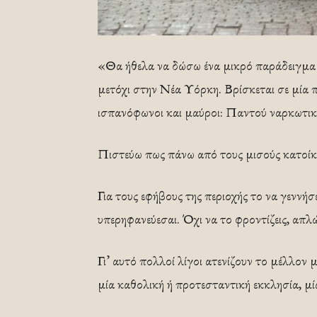
«Θα ήθελα να δώσω ένα μικρό παράδειγμα 
μετόχι στην Νέα Υόρκη. Βρίσκεται σε μία 
ισπανόφωνοι και μαύροι: Παντού ναρκωτικά
Πιστεύω πως πάνω από τους μισούς κατοίκο
Για τους εφήβους της περιοχής το να γεννήσε
υπερηφανεύεσαι. Όχι να το φροντίζεις, απλώ
Γι’ αυτό πολλοί λίγοι ατενίζουν το μέλλον 
μία καθολική ή προτεσταντική εκκλησία, μία