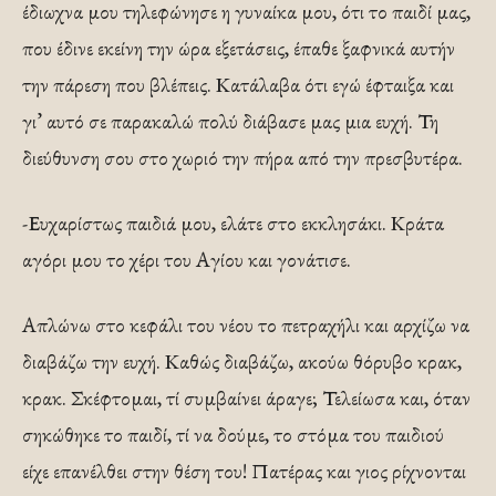
έδιωχνα μου τηλεφώνησε η γυναίκα μου, ότι το παιδί μας,
που έδινε εκείνη την ώρα εξετάσεις, έπα­θε ξαφνικά αυτήν
την πάρεση που βλέπεις. Κατάλαβα ότι εγώ έφταιξα και
γι’ αυτό σε παρακαλώ πολύ διά­βασε μας μια ευχή. Τη
διεύθυνση σου στο χωριό την πήρα από την πρεσβυτέρα.
-Ευχαρίστως παιδιά μου, ελάτε στο εκκλησάκι. Κράτα
αγόρι μου το χέρι του Αγίου και γονάτισε.
Απλώνω στο κεφάλι του νέου το πετραχήλι και αρχίζω να
διαβάζω την ευχή. Καθώς διαβάζω, ακούω θόρυβο κρακ,
κρακ. Σκέφτομαι, τί συμβαίνει άραγε; Τελείωσα και, όταν
σηκώθηκε το παιδί, τί να δούμε, το στόμα του παιδιού
είχε επανέλθει στην θέση του! Πατέρας και γιος ρίχνονται