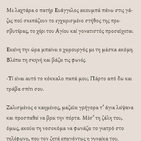
Με λαχτάρα ο πατήρ Ευάγγελος ακουμπά πάνω στις γά­
ζες πού σκεπάζουν το εγχειρισμένο στήθος της πρε­
σβυτέρας, το χέρι του Αγίου καί γονατιστός προσεύ­χεται.
Εκείνη την ώρα μπαίνει ο χειρουργός με τη μάσκα ακόμη.
Βλέπει τη σκηνή και βάζει τις φωνές.
-Τί είναι αυτό το κόκκαλο παπά μου; Πάρτο από δω και
τράβα σπίτι σου.
Ζαλισμένος ο καημένος, μα­ζεύει γρήγορα τ’ άγια λείψανα
και προσπαθεί να βρει την πόρτα. Μέσ’ τη ζάλη του,
όμως, ακούει τη νοσο­κόμα να φωνάζει το γιατρό στο
τηλέφωνο, που τον ζη­τά επειγόντως η γυναίκα του.