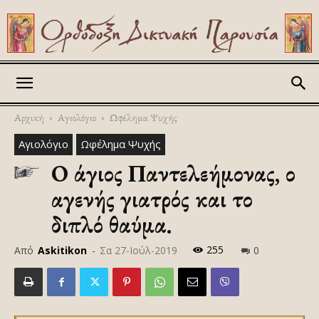
Askitikon
Αρχική
Αγιολόγιο
Ωφέλημα Ψυχής
Αγιολόγιο
Ωφέλημα Ψυχής
Ο άγιος Παντελεήμονας, ο
αγενής γιατρός και το
διπλό θαύμα.
255
Από
Askitikon
-
Σα 27-Ιούλ-2019
0