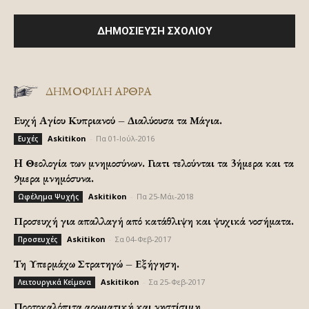
ΔΗΜΟΦΙΛΗ ΑΡΘΡΑ
Ευχή Αγίου Κυπριανού – Διαλύουσα τα Μάγια.
Askitikon
-
Πα 01-Ιούλ-2016
Ευχές
H Θεολογία των μνημοσύνων. Γιατι τελούνται τα 3ήμερα και τα
9μερα μνημόσυνα.
Askitikon
-
Πα 25-Μάι-2018
Ωφέλημα Ψυχής
Προσευχή για απαλλαγή από κατάθλιψη και ψυχικά νοσήματα.
Askitikon
-
Σα 04-Φεβ-2017
Προσευχές
Τη Υπερμάχω Στρατηγώ – Εξήγηση.
Askitikon
-
Σα 25-Φεβ-2017
Λειτουργικά Κείμενα
Πορτοκαλόπιτα αρωματική και νηστίσιμη