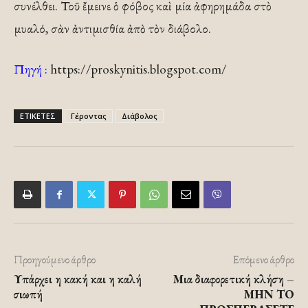
συνέλθει. Τοῦ ἔμεινε ὁ φόβος καὶ μία ἀφηρημάδα στὸ
μυαλό, σὰν ἀντιμισθία ἀπὸ τὸν διάβολο.
Πηγή :
https://proskynitis.blogspot.com/
ΕΤΙΚΕΤΕΣ
Γέροντας
Διάβολος
Προηγούμενο άρθρο
Επόμενο άρθρο
Υπάρχει η κακή και η καλή
Μια διαφορετική κλήση –
σιωπή
ΜΗΝ ΤΟ