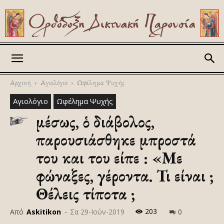
Askitikon
Αρχική
Αγιολόγιο
Ωφέλημα Ψυχής
Αγιολόγιο
Ωφέλημα Ψυχής
Ἀμέσως, ὁ διάβολος,
παρουσιάσθηκε μπροστά
του και του είπε : «Με
φώναξες, γέροντα. Τι είναι ;
Θέλεις τίποτα ;
203
Από
Askitikon
-
Σα 29-Ιούν-2019
0