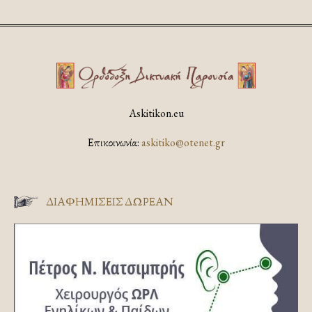
Askitikon.eu
Επικοινωνία:
askitiko@otenet.gr
ΔΙΑΦΗΜΊΣΕΙΣ ΔΩΡΕΆΝ