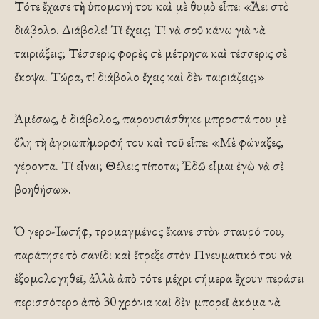
Τότε ἔχασε τὴν ὑπομονή του καὶ μὲ θυμὸ εἶπε: «Ἄει στὸ
διάβολο. Διάβολε! Τί ἔχεις; Τί νὰ σοῦ κάνω γιὰ νὰ
ταιριάξεις; Τέσσερις φορὲς σὲ μέτρησα καὶ τέσσερις σὲ
ἔκοψα. Τώρα, τί διάβολο ἔχεις καὶ δὲν ταιριάζεις;»
Ἀμέσως, ὁ διάβολος, παρουσιάσθηκε μπροστά του μὲ
ὅλη τὴν ἀγριωπὴ μορφή του καὶ τοῦ εἶπε: «Μὲ φώναξες,
γέροντα. Τί εἶναι; Θέλεις τίποτα; Ἐδῶ εἶμαι ἐγὼ νὰ σὲ
βοηθήσω».
Ὁ γερο-Ἰωσήφ, τρομαγμένος ἔκανε στὸν σταυρό του,
παράτησε τὸ σανίδι καὶ ἔτρεξε στὸν Πνευματικό του νὰ
ἐξομολογηθεῖ, ἀλλὰ ἀπὸ τότε μέχρι σήμερα ἔχουν περάσει
περισσότερο ἀπὸ 30 χρόνια καὶ δὲν μπορεῖ ἀκόμα νὰ