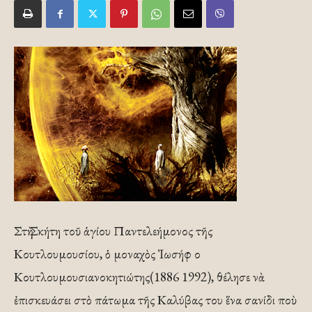
Στὴ Σκήτη τοῦ ἁγίου Παντελεήμονος τῆς
Κουτλουμουσίου, ὁ μοναχὸς Ἰωσήφ ο
Κουτλουμουσιανοκητιώτης(1886 1992), θέλησε νὰ
ἐπισκευάσει στὸ πάτωμα τῆς Καλύβας του ἕνα σανίδι ποὺ