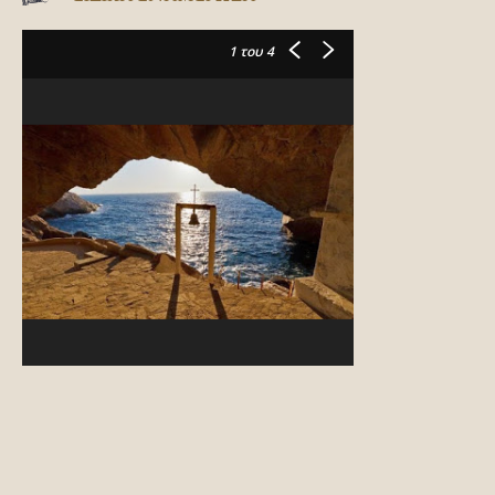
1
του 4