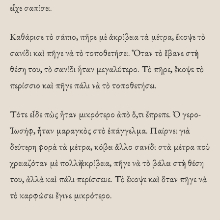
εἶχε σαπίσει.
Καθάρισε τὸ σάπιο, πῆρε μὲ ἀκρίβεια τὰ μέτρα, ἔκοψε τὸ
σανίδι καὶ πῆγε νὰ τὸ τοποθετήσει. Ὅταν τὸ ἔβανε στὴν
θέση του, τὸ σανίδι ἦταν μεγαλύτερο. Τὸ πῆρε, ἔκοψε τὸ
περίσσιο καὶ πῆγε πάλι νὰ τὸ τοποθετήσει.
Τότε εἶδε πὼς ἦταν μικρότερο ἀπὸ ὅ,τι ἔπρεπε. Ὁ γερο-
Ἰωσήφ, ἦταν μαραγκὸς στὸ ἐπάγγελμα. Παίρνει γιὰ
δεύτερη φορὰ τὰ μέτρα, κόβει ἄλλο σανίδι στὰ μέτρα ποὺ
χρειαζόταν μὲ πολλὴ ἀκρίβεια, πῆγε νὰ τὸ βάλει στὴν θέση
του, ἀλλὰ καὶ πάλι περίσσευε. Τὸ ἔκοψε καὶ ὅταν πῆγε νὰ
τὸ καρφώσει ἔγινε μικρότερο.