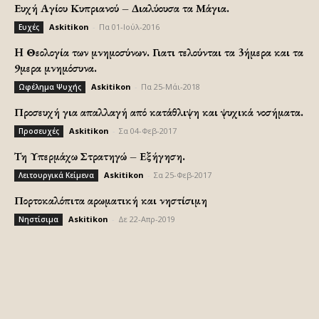
Ευχή Αγίου Κυπριανού – Διαλύουσα τα Μάγια.
Askitikon
-
Πα 01-Ιούλ-2016
Ευχές
H Θεολογία των μνημοσύνων. Γιατι τελούνται τα 3ήμερα και τα
9μερα μνημόσυνα.
Askitikon
-
Πα 25-Μάι-2018
Ωφέλημα Ψυχής
Προσευχή για απαλλαγή από κατάθλιψη και ψυχικά νοσήματα.
Askitikon
-
Σα 04-Φεβ-2017
Προσευχές
Τη Υπερμάχω Στρατηγώ – Εξήγηση.
Askitikon
-
Σα 25-Φεβ-2017
Λειτουργικά Κείμενα
Πορτοκαλόπιτα αρωματική και νηστίσιμη
Askitikon
-
Δε 22-Απρ-2019
Νηστίσιμα