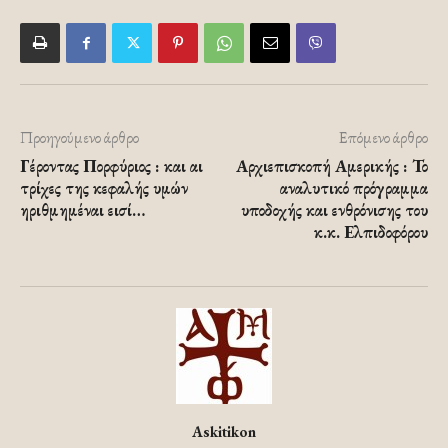
Προηγούμενο άρθρο
Επόμενο άρθρο
Γέροντας Πορφύριος : και αι
Αρχιεπισκοπή Αμερικής : Το
τρίχες της κεφαλής υμών
αναλυτικό πρόγραμμα
ηριθμημέναι εισί…
υποδοχής και ενθρόνισης του
κ.κ. Ελπιδοφόρου
Askitikon