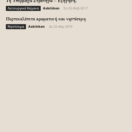
Τη Υπερμάχω Στρατηγώ – Εξήγηση.
Askitikon
-
Σα 25-Φεβ-2017
Λειτουργικά Κείμενα
Πορτοκαλόπιτα αρωματική και νηστίσιμη
Askitikon
-
Δε 22-Απρ-2019
Νηστίσιμα