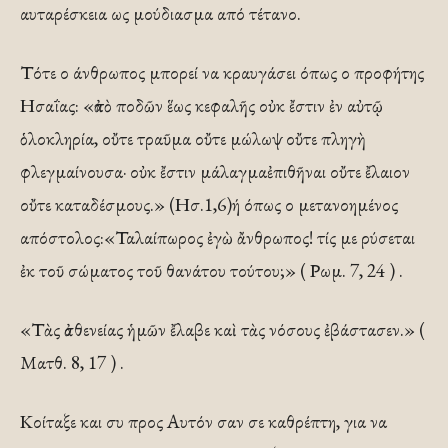
αυταρέσκεια ως μούδιασμα από τέτανο.
Τότε ο άνθρωπος μπορεί να κραυγάσει όπως ο προφήτης
Ησαΐας: «ἀπὸ ποδῶν ἕως κεφαλῆς οὐκ ἔστιν ἐν αὐτῷ
ὁλοκληρία, οὔτε τραῦμα οὔτε μώλωψ οὔτε πληγὴ
φλεγμαίνουσα· οὐκ ἔστιν μάλαγμαἐπιθῆναι οὔτε ἔλαιον
οὔτε καταδέσμους.» (Ησ.1,6)ή όπως ο μετανοημένος
απόστολος:«Ταλαίπωρος ἐγὼ ἄνθρωπος! τίς με ρύσεται
ἐκ τοῦ σώματος τοῦ θανάτου τούτου;» ( Ρωμ. 7, 24 ) .
«Τὰς ἀσθενείας ἡμῶν ἔλαβε καὶ τὰς νόσους ἐβάστασεν.» (
Ματθ. 8, 17 ) .
Κοίταξε και συ προς Αυτόν σαν σε καθρέπτη, για να