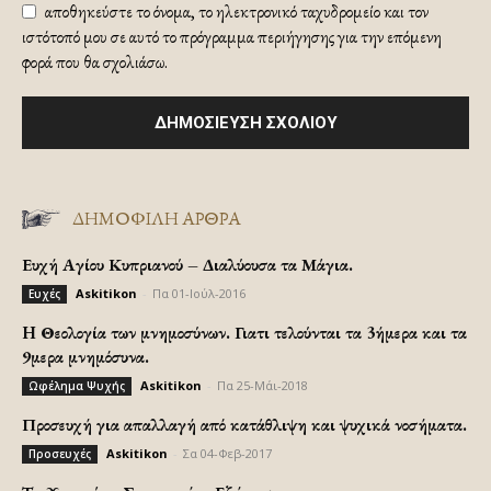
αποθηκεύστε το όνομα, το ηλεκτρονικό ταχυδρομείο και τον
ιστότοπό μου σε αυτό το πρόγραμμα περιήγησης για την επόμενη
φορά που θα σχολιάσω.
ΔΗΜΟΦΙΛΗ ΑΡΘΡΑ
Ευχή Αγίου Κυπριανού – Διαλύουσα τα Μάγια.
Askitikon
-
Πα 01-Ιούλ-2016
Ευχές
H Θεολογία των μνημοσύνων. Γιατι τελούνται τα 3ήμερα και τα
9μερα μνημόσυνα.
Askitikon
-
Πα 25-Μάι-2018
Ωφέλημα Ψυχής
Προσευχή για απαλλαγή από κατάθλιψη και ψυχικά νοσήματα.
Askitikon
-
Σα 04-Φεβ-2017
Προσευχές