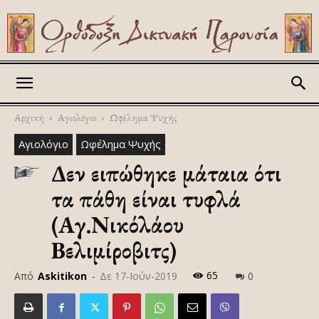
Askitikon
Αρχική
Αγιολόγιο
Ωφέλημα Ψυχής
Αγιολόγιο
Ωφέλημα Ψυχής
Δεν ειπώθηκε μάταια ότι
τα πάθη είναι τυφλά
(Αγ.Νικόλάου
Βελιμίροβιτς)
65
Από
Askitikon
-
Δε 17-Ιούν-2019
0