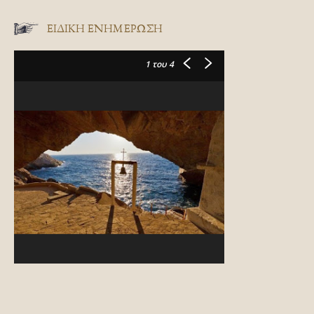
ΕΙΔΙΚΉ ΕΝΗΜΈΡΩΣΗ
1
του 4