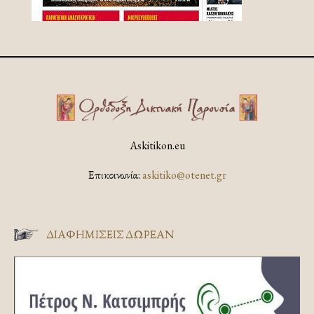
Askitikon.eu
Επικοινωνία:
askitiko@otenet.gr
ΔΙΑΦΗΜΊΣΕΙΣ ΔΩΡΕΆΝ