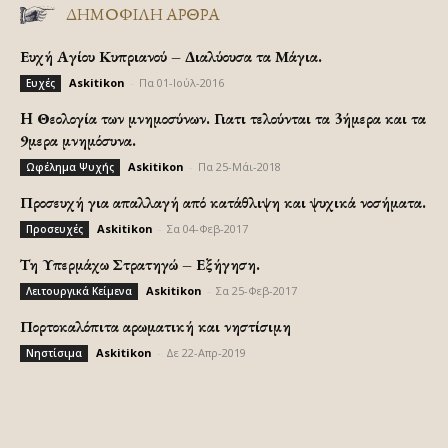
ΔΗΜΟΦΙΛΗ ΑΡΘΡΑ
Ευχή Αγίου Κυπριανού – Διαλύουσα τα Μάγια.
Askitikon
-
Πα 01-Ιούλ-2016
Ευχές
H Θεολογία των μνημοσύνων. Γιατι τελούνται τα 3ήμερα και τα
9μερα μνημόσυνα.
Askitikon
-
Πα 25-Μάι-2018
Ωφέλημα Ψυχής
Προσευχή για απαλλαγή από κατάθλιψη και ψυχικά νοσήματα.
Askitikon
-
Σα 04-Φεβ-2017
Προσευχές
Τη Υπερμάχω Στρατηγώ – Εξήγηση.
Askitikon
-
Σα 25-Φεβ-2017
Λειτουργικά Κείμενα
Πορτοκαλόπιτα αρωματική και νηστίσιμη
Askitikon
-
Δε 22-Απρ-2019
Νηστίσιμα