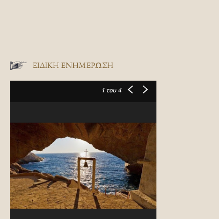
ΕΙΔΙΚΉ ΕΝΗΜΈΡΩΣΗ
1
του 4