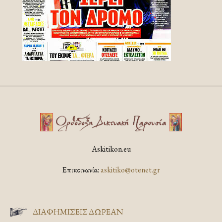
Askitikon.eu
Επικοινωνία:
askitiko@otenet.gr
ΔΙΑΦΗΜΊΣΕΙΣ ΔΩΡΕΆΝ