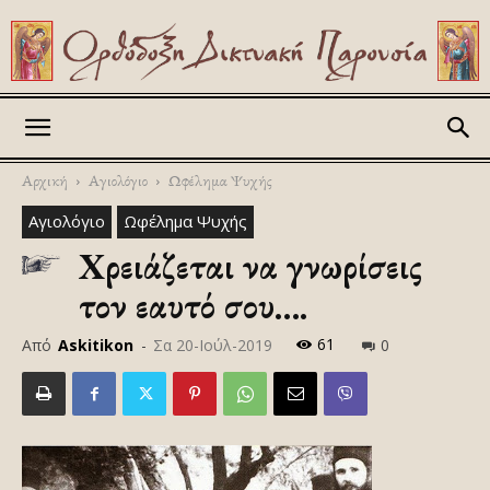
Askitikon
Αρχική
Αγιολόγιο
Ωφέλημα Ψυχής
Αγιολόγιο
Ωφέλημα Ψυχής
Χρειάζεται να γνωρίσεις
τον εαυτό σου….
61
Από
Askitikon
-
Σα 20-Ιούλ-2019
0