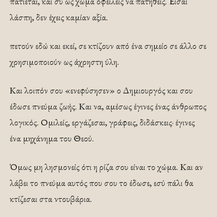
πατιέται, και συ ως χώμα οφείλεις να πατηθείς. Είσαι
λάσπη, δεν έχεις καμίαν αξία.
πετούν εδώ και εκεί, σε κτίζουν από ένα σημείο σε άλλο σε
χρησιμοποιούν ως άχρηστη ύλη.
Και λοιπόν σου «ενεφύσησεν» ο Δημιουργός και σου
έδωσε πνεύμα ζωής. Και να, αμέσως έγινες ένας άνθρωπος
λογικός. Ομιλείς, εργάζεσαι, γράφεις, διδάσκεις· έγινες
ένα μηχάνημα του Θεού.
Όμως μη λησμονείς ότι η ρίζα σου είναι το χώμα. Και αν
λάβει το πνεύμα αυτός που σου το έδωσε, εσύ πάλι θα
κτίζεσαι στα ντουβάρια.