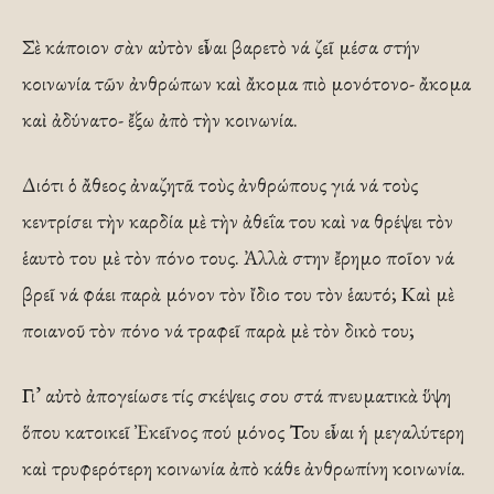
Σὲ κάποιον σὰν αὐτὸν εἶναι βαρετὸ νά ζεῖ μέσα στήν
κοινωνία τῶν ἀνθρώπων καὶ ἄκομα πιὸ μονότονο- ἄκομα
καὶ ἀδύνατο- ἔξω ἀπὸ τὴν κοινωνία.
Διότι ὁ ἄθεος ἀναζητᾶ τοὺς ἀνθρώπους γιά νά τοὺς
κεντρίσει τὴν καρδία μὲ τὴν ἀθεΐα του καὶ να θρέψει τὸν
ἑαυτὸ του μὲ τὸν πόνο τους. Ἀλλὰ στην ἔρημο ποῖον νά
βρεῖ νά φάει παρὰ μόνον τὸν ἴδιο του τὸν ἑαυτό; Καὶ μὲ
ποιανοῦ τὸν πόνο νά τραφεῖ παρὰ μὲ τὸν δικὸ του;
Γι’ αὐτὸ ἀπογείωσε τίς σκέψεις σου στά πνευματικὰ ὕψη
ὅπου κατοικεῖ Ἐκεῖνος πού μόνος Του εἶναι ἡ μεγαλύτερη
καὶ τρυφερότερη κοινωνία ἀπὸ κάθε ἀνθρωπίνη κοινωνία.