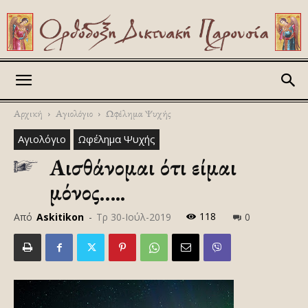
Askitikon
Αρχική
Αγιολόγιο
Ωφέλημα Ψυχής
Αγιολόγιο
Ωφέλημα Ψυχής
Αισθάνομαι ότι είμαι
μόνος…..
118
Από
Askitikon
-
Τρ 30-Ιούλ-2019
0