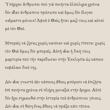
Ὑπήρχαν ἄνθρωποι πού γιά πενήντα ὁλόκληρα χρόνια
δέν εἶδαν ἀνθρώπινο πρόσωπο καὶ ὅμως δέν ἔλεγαν
«εἴμαστε μόνοι»! Ἀφοῦ ὁ Θεὸς ἤταν μαζὶ τους καὶ αὐτοὶ
μὲ τὸν Θεό.
Μπορεῖς νά ζήσεις χωρὶς κανέναν καὶ χωρὶς τίποτα∙ χωρὶς
τὸν Θεὸ ὅμως δέν μπορεῖς. Αὐτὴ εἶναι ἡ δικὴ τους
μαρτυρία πού τὴν παρέδωσαν στήν Ἐκκλησία ὡς κάποιο
κεφάλαιο δικὸ της.
Δέν εἶναι γνωστὸ ἐὰν κάποιος ἄθεος μπόρεσε νά ἐπιζήσει
ἐπὶ πενήντα χρόνια σὲ πλήρη μοναξιὰ στήν ἔρημο. Αὐτὸ
δέν ἔχει σημειωθεῖ στήν ἱστορία τοῦ ἀνθρώπινου γένους.
Δέν εἶναι σὲ θέση ἕνας ἄθεος νά πράξει κάτι τέτοιο.