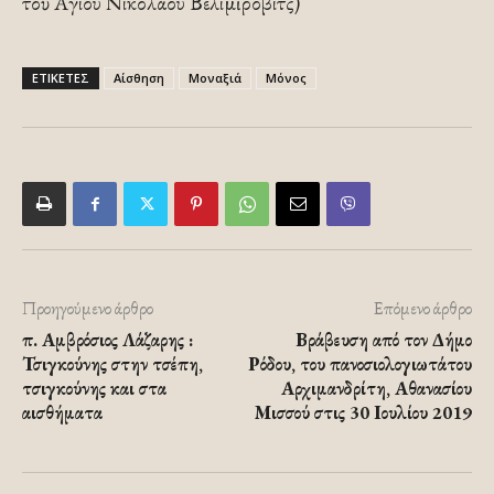
τοῦ Ἁγίου Νικολάου Βελιμὶροβιτς)
ΕΤΙΚΕΤΕΣ
Αίσθηση
Μοναξιά
Μόνος
Προηγούμενο άρθρο
Επόμενο άρθρο
π. Αμβρόσιος Λάζαρης :
Βράβευση από τον Δήμο
Τσιγκούνης στην τσέπη,
Ρόδου, του πανοσιολογιωτάτου
τσιγκούνης και στα
Αρχιμανδρίτη, Αθανασίου
αισθήματα
Μισσού στις 30 Ιουλίου 2019