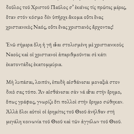
δοῦλος τοῦ Χριστοῦ Παῦλος σ’ ἐκεῖνες τίς πρῶτες μέρες,
ὅταν στόν κόσμο δέν ὑπῆρχε ἄκομα οὔτε ἕνας
χριστιανικὸς Ναός, οὔτε ἔνας χριστιανὸς ἄρχοντας!
Ἐνῶ σήμερα ὅλη ἡ γῆ εἶναι στολισμένη μὲ χριστιανικοὺς
Ναοὺς καὶ οἱ χριστιανοὶ ἀπαριθμοῦνται σὲ κάτι
ἐκατοντάδες ἐκατομμύρια.
Μὴ λυπάσαι, λοιπόν, ἐπειδὴ αἰσθάνεσαι μοναξιὰ στον
δικὸ σας τόπο. Ἂν αἰσθάνεσαι σὰν νά εἶσαι στήν ἔρημο,
ὅπως γράφεις, γνωρίζε ὅτι πολλοὶ στήν ἔρημο σώθηκαν.
Ἀλλὰ ὅλοι αὐτοὶ οἱ ἐρημίτες τοῦ Θεοῦ ἀνήλθαν στή
μεγάλη κοινωνία τοῦ Θεοῦ καὶ τῶν ἀγγέλων τοῦ Θεοῦ.