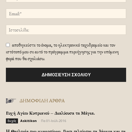
αποθηκεύστε το όνομα, το ηλεκτρονικό ταχυδρομείο και τον
ιστότοπό μου σε αυτό το πρόγραμμα περιήγησης για την επόμενη
φορά που θα σχολιάσω.
ΔΗΜΟΦΙΛΗ ΑΡΘΡΑ
Ευχή Αγίου Κυπριανού – Διαλύουσα τα Μάγια.
Askitikon
-
Πα 01-Ιούλ-2016
Ευχές
H Θεολογία των μνημοσύνων. Γιατι τελούνται τα 3ήμερα και τα