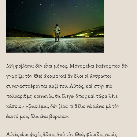
Μή φοβάσαι δέν εἶσαι μόνος. Μόνος εἶναι ἐκεῖνος πού δέν
γνωρίζει τὸν Θεὸ ἄκομα καὶ ἂν ὅλοι οἱ ἄνθρωποι
συναναστρέφονται μαζὶ του. Αὐτός, καὶ στήν πιὸ
πολυάριθμη κοινωνία, θὰ ἔλεγε- ὅπως καὶ τώρα λένε
κάποιοι- «βαριέμαι, δέν ξέρω τί θέλω νά κάνω μὲ τὸν
ἑαυτό μου, ὅλα εἶναι βαρετά».
Αὐτὲς εἶναι ψυχὲς ἄδειες ἀπὸ τὸν Θεό, φλοῖδες χωρὶς