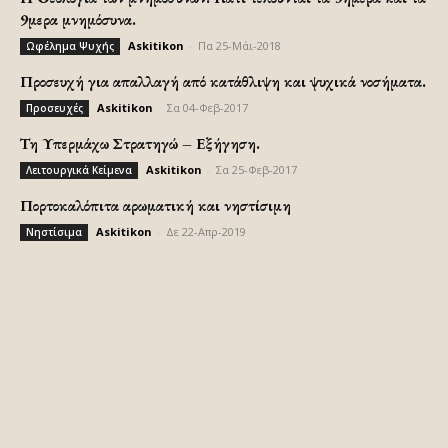
9μερα μνημόσυνα.
Askitikon
-
Πα 25-Μάι-2018
Ωφέλημα Ψυχής
Προσευχή για απαλλαγή από κατάθλιψη και ψυχικά νοσήματα.
Askitikon
-
Σα 04-Φεβ-2017
Προσευχές
Τη Υπερμάχω Στρατηγώ – Εξήγηση.
Askitikon
-
Σα 25-Φεβ-2017
Λειτουργικά Κείμενα
Πορτοκαλόπιτα αρωματική και νηστίσιμη
Askitikon
-
Δε 22-Απρ-2019
Νηστίσιμα