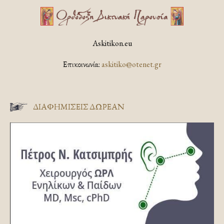
Askitikon.eu
Επικοινωνία:
askitiko@otenet.gr
ΔΙΑΦΗΜΊΣΕΙΣ ΔΩΡΕΆΝ