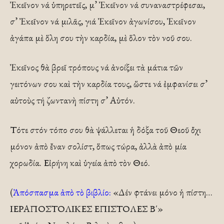
Ἐκεῖνον νά ὑπηρετεῖς, μ’ Ἐκεῖνον νά συναναστρέφεσαι,
σ’ Ἐκεῖνον νά μιλᾶς, γιά Ἐκεῖνον ἀγωνίσου, Ἐκεῖνον
ἀγάπα μὲ ὅλη σου τὴν καρδία, μὲ ὅλον τὸν νοῦ σου.
Ἐκεῖνος θὰ βρεῖ τρόπους νά ἀνοίξει τὰ μάτια τῶν
γειτόνων σου καὶ τὴν καρδία τους, ὥστε νά ἐμφανίσει σ’
αὐτοὺς τή ζωντανὴ πίστη σ’ Αὐτόν.
Τότε στόν τόπο σου θὰ ψάλλεται ἡ δόξα τοῦ Θεοῦ ὄχι
μόνον ἀπὸ ἔναν σολίστ, ὅπως τώρα, ἀλλὰ ἀπὸ μία
χορωδία. Εἰρήνη καὶ ὑγεία ἀπὸ τὸν Θεό.
(
Ἀπόσπασμα ἀπὸ τὸ βιβλίο:
«Δέν φτάνει μόνο ἡ πίστη…
ΙΕΡΑΠΟΣΤΟΛΙΚΕΣ ΕΠΙΣΤΟΛΕΣ Β΄»