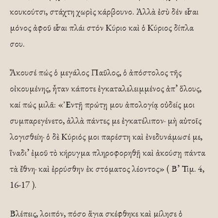
κουκούτσι, στάχτη χωρὶς κάρβουνο. Ἀλλὰ ἐσὺ δέν εἶσαι
μόνος ἀφοῦ εἶσαι πλάι στόν Κύριο καὶ ὁ Κύριος δίπλα
σου.
Ἄκουσέ πώς ὁ μεγάλος Παῦλος, ὁ ἀπόστολος τῆς
οἰκουμένης, ἦταν κάποτε ἐγκαταλελειμμένος ἀπ’ ὅλους,
καί πώς μιλᾶ: «᾿Εντῇ πρώτῃ μου ἀπολογίᾳ οὐδείς μοι
συμπαρεγένετο, ἀλλὰ πάντες με ἐγκατέλιπον· μὴ αὐτοῖς
λογισθείη· ὁ δὲ Κύριός μοι παρέστη καὶ ἐνεδυνάμωσέ με,
ἵναδι’ ἐμοῦ τὸ κήρυγμα πληροφορηθῇ καὶ ἀκούσῃ πάντα
τὰ ἔθνη· καὶ ἐρρύσθην ἐκ στόματος λέοντος» ( Β’ Τιμ. 4,
16-17 ).
Βλέπεις, λοιπόν, πόσο ἅγια σκέφθηκε καὶ μίλησε ὁ