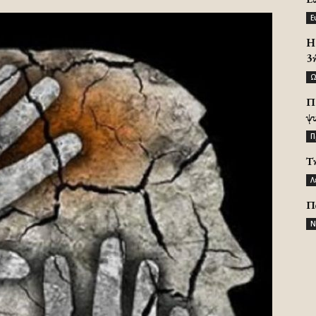
Ε
H 
3
Ω
Π
ψ
Π
Τ
Λ
Π
Ν