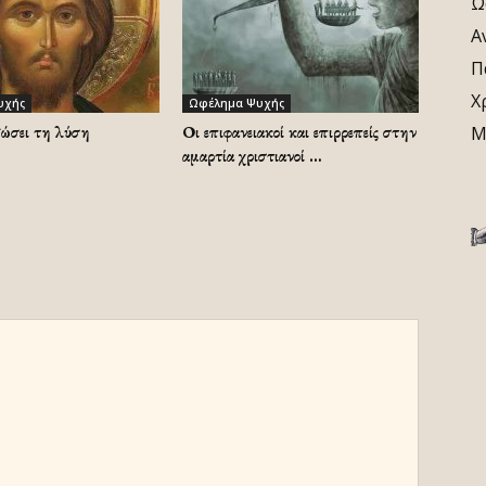
Ω
Α
Π
Χ
υχής
Ωφέλημα Ψυχής
δώσει τη λύση
Οι επιφανειακοί και επιρρεπείς στην
Μ
αμαρτία χριστιανοί …