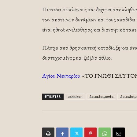
Πιστεύει σε πλάνους και δέχεται σαν αλήθε
των σκοτεινών δυνάμεων και τους αποδίδει
είναι ηθικά ανελεύθερος και διανοητικά ταπ
Πάσχει από θρησκευτική καταδίωξη και είν
δυστυχισμένος και ζεί βίο άθλιο.
Αγίου Νεκταρίου
«ΤΟ ΓΝΩΘΙ ΣΑΥΤΟ
ΕΤΙΚΕΤΕΣ
askitikon
Δεισιδαιμονία
Δεισιδαί