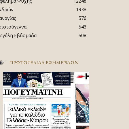
φέλημα Ψυχής
12248
νδρών
1938
αναγίας
576
ριστούγεννα
543
εγάλη Εβδομάδα
508
ΠΡΩΤΟΣΈΛΙΔΑ ΕΦΗΜΕΡΊΔΩΝ