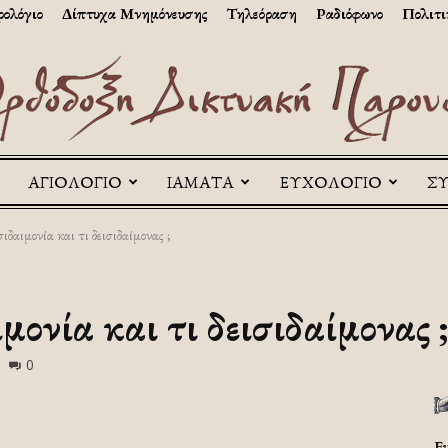
ολόγιο
Δίπτυχα Μνημόνευσης
Τηλεόραση
Ραδιόφωνο
Πολιτι
ΑΓΙΟΛΟΓΙΟ
ΙΑΜΑΤΑ
ΕΥΧΟΛΟΓΙΟ
Σ
Askitikon
ισιδαιμονία και τι δεισιδαίμονας ;
ιμονία και τι δεισιδαίμονας ;
0
Ε