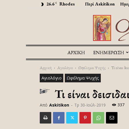
26.6
Rhodes
Περί Askitikon
Ημερ
C
ΑΡΧΙΚΉ
ΕΝΗΜΕΡΩΣΗ
Αρχική
Αγιολόγιο
Ωφέλημα Ψυχής
Τι είναι δε
Αγιολόγιο
Ωφέλημα Ψυχής
Τι είναι δεισιδα
337
Από
Askitikon
-
Τρ 30-Ιούλ-2019