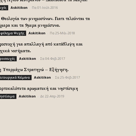
Askitikon
-
Πα 01-Ιούλ-2016
υχές
Θεολογία των μνημοσύνων. Γιατι τελούνται τα
ήμερα και τα 9μερα μνημόσυνα.
Askitikon
-
Πα 25-Μάι-2018
φέλημα Ψυχής
ροσευχή για απαλλαγή από κατάθλιψη και
υχικά νοσήματα.
Askitikon
-
Σα 04-Φεβ-2017
ροσευχές
η Υπερμάχω Στρατηγώ – Εξήγηση.
Askitikon
-
Σα 25-Φεβ-2017
ειτουργικά Κείμενα
ορτοκαλόπιτα αρωματική και νηστίσιμη
Askitikon
-
Δε 22-Απρ-2019
ηστίσιμα