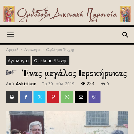
Askitikon
Αρχική
Αγιολόγιο
Ωφέλημα Ψυχής
Αγιολόγιο
Ωφέλημα Ψυχής
Ένας μεγάλος Ιεροκήρυκας
223
Από
Askitikon
-
Τρ 30-Ιούλ-2019
0