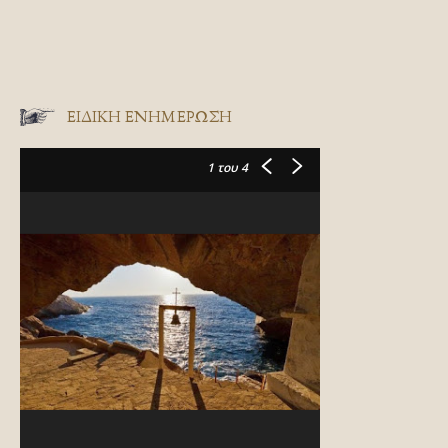
ΕΙΔΙΚΉ ΕΝΗΜΈΡΩΣΗ
1
του 4