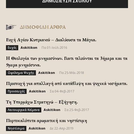
ΔΗΜΟΦΙΛΗ ΑΡΘΡΑ
Ευχή Αγίου Κυπριανού – Διαλύουσα τα Μάγια.
Askitikon
-
Πα 01-Ιούλ-2016
Ευχές
H Θεολογία των μνημοσύνων. Γιατι τελούνται τα 3ήμερα και τα
9μερα μνημόσυνα.
Askitikon
-
Πα 25-Μάι-2018
Ωφέλημα Ψυχής
Προσευχή για απαλλαγή από κατάθλιψη και ψυχικά νοσήματα.
Askitikon
-
Σα 04-Φεβ-2017
Προσευχές
Τη Υπερμάχω Στρατηγώ – Εξήγηση.
Askitikon
-
Σα 25-Φεβ-2017
Λειτουργικά Κείμενα
Πορτοκαλόπιτα αρωματική και νηστίσιμη
Askitikon
-
Δε 22-Απρ-2019
Νηστίσιμα