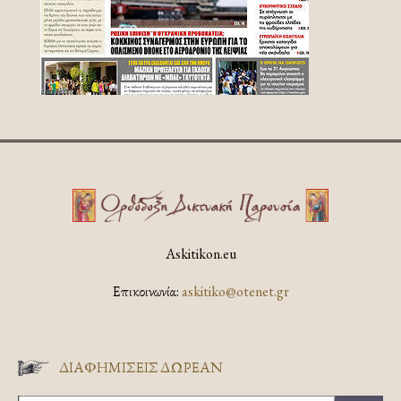
Askitikon.eu
Επικοινωνία:
askitiko@otenet.gr
ΔΙΑΦΗΜΊΣΕΙΣ ΔΩΡΕΆΝ