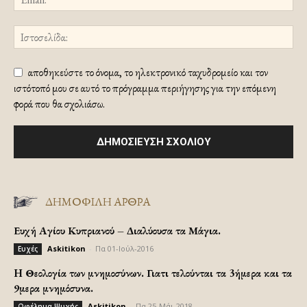
αποθηκεύστε το όνομα, το ηλεκτρονικό ταχυδρομείο και τον
ιστότοπό μου σε αυτό το πρόγραμμα περιήγησης για την επόμενη
φορά που θα σχολιάσω.
ΔΗΜΟΦΙΛΗ ΑΡΘΡΑ
Ευχή Αγίου Κυπριανού – Διαλύουσα τα Μάγια.
Askitikon
-
Πα 01-Ιούλ-2016
Ευχές
H Θεολογία των μνημοσύνων. Γιατι τελούνται τα 3ήμερα και τα
9μερα μνημόσυνα.
Askitikon
-
Πα 25-Μάι-2018
Ωφέλημα Ψυχής