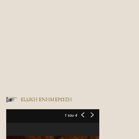
ΕΙΔΙΚΉ ΕΝΗΜΈΡΩΣΗ
1
του 4