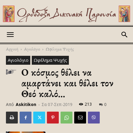
Askitikon
Αρχική
Αγιολόγιο
Ωφέλημα Ψυχής
Αγιολόγιο
Ωφέλημα Ψυχής
Ο κόσμος θέλει να
αμαρτάνει και θέλει τον
Θεό καλό…
213
Από
Askitikon
-
Σα 07-Σεπ-2019
0