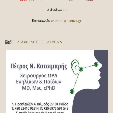
Askitikon.eu
Επικοινωνία:
askitiko@otenet.gr
ΔΙΑΦΗΜΊΣΕΙΣ ΔΩΡΕΆΝ