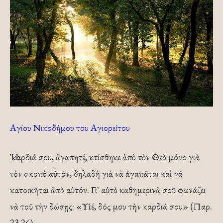
Αγίου Νικοδήμου του Αγιορείτου
Ἡ καρδιά σου, ἀγαπητέ, κτίσθηκε ἀπὸ τὸν Θεὸ μόνο γιὰ
τὸν σκοπὸ αὐτόν, δηλαδὴ γιὰ νὰ ἀγαπᾶται καὶ νὰ
κατοικῆται ἀπὸ αὐτόν. Γι᾿ αὐτὸ καθημερινὰ σοῦ φωνάζει
νὰ τοῦ τὴν δώσῃς: «Υἱέ, δός μου τὴν καρδιά σου» (Παρ.
23,26).