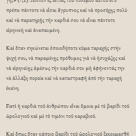
πρέπει πάντοτε νὰ εἶσαι ἄγρυπνος καὶ νὰ προσέχῃς πολὺ
καὶ νὰ παρατηρῇς τὴν καρδιά σου νὰ εἶναι πάντοτε
εἰρηνικὴ καὶ ἀναπαυμένη.
Καὶ ὅταν σηκώνεται ὁποιοδήποτε κῦμα ταραχῆς στὴν
ψυχή σου, νὰ παραμένῃς πρόθυμος γιὰ νὰ ἡσυχάζῃς καὶ
νὰ εἰρηνεύῃς ἀμέσως τὴν καρδιά σου μὴ ἀφήνοντάς την
νὰ ἀλλάξη πορεία καὶ νὰ καταστραφῆ ἀπὸ τὴν ταραχὴ
ἐκείνη.
Γιατὶ ἡ καρδιὰ τοῦ ἀνθρώπου εἶναι ὅμοια μὲ τὸ βαρίδι τοῦ
ὡρολογιοῦ καὶ μὲ τὸ τιμόνι τοῦ καραβιοῦ.
Καὶ ὅπως ὅταν κάποιο βαρίδι τοῦ ὡρολογιοῦ ξεκρεμασθῆ