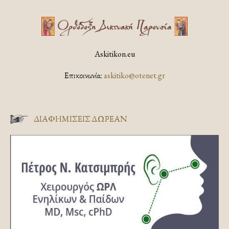
Askitikon.eu
Επικοινωνία:
askitiko@otenet.gr
ΔΙΑΦΗΜΊΣΕΙΣ ΔΩΡΕΆΝ