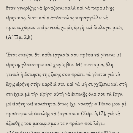
ὅταν γνωρίζῃς νὰ ἐργάζεσαι καλὰ καὶ νὰ παραμένῃς
εἰρηνικός, διότι καὶ ὁ ἀπόστολος παραγγέλλει νὰ
προσευχώμαστε εἰρηνικά, χωρὶς ὀργὴ καὶ διαλογισμοὺς
(Α´ Τιμ. 2,8).
Ἔτσι σκέψου ὅτι κάθε ἐργασία σου πρέπει νὰ γίνεται μὲ
εἰρήνη, γλυκύτητα καὶ χωρὶς βία. Μὲ συντομία, ὅλη
γενικὰ ἡ ἄσκησις τῆς ζωῆς σου πρέπει νὰ γίνεται γιὰ νὰ
ἔχῃς εἰρήνη στὴν καρδιά σου καὶ νὰ μὴ συγχίζεται καὶ στὴ
συνέχεια μὲ τὴν εἰρήνη αὐτὴ νὰ ἐκτελῇς ὅλα σου τὰ ἔργα
μὲ εἰρήνη καὶ πραότητα, ὅπως ἔχει γραφῇ: «Τέκνο μου μὲ
πραότητα νὰ ἐκτελῇς τὰ ἔργα σου» (Σείρ. 3,17), γιὰ νὰ
ἀξιωθῇς τοῦ μακαρισμοῦ τῶν πράων ποὺ λέγει:
«Μακάριοι ὅσοι φέρονται μὲ πραότητα στοὺς ἄλλους,