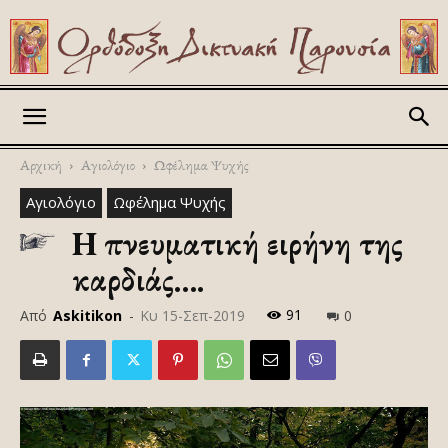
Askitikon
Αρχική
Αγιολόγιο
Ωφέλημα Ψυχής
Αγιολόγιο
Ωφέλημα Ψυχής
Η πνευματική ειρήνη της
καρδιάς….
91
Από
Askitikon
-
Κυ 15-Σεπ-2019
0