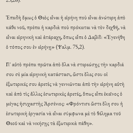
Ἐπειδὴ ὅμως ὁ Θεὸς εἶναι ἡ εἰρήνη ποὺ εἶναι ἀνώτερη ἀπὸ
κάθε νοῦ, πρέπει ἡ καρδιὰ ποὺ πρόκειται νὰ τὸν δεχθῆ, νὰ
εἶναι εἰρηνικὴ καὶ ἀτάραχη, ὅπως εἶπε ὁ Δαβίδ: «Ἐγενήθη
ὁ τόπος σου ἐν εἰρήνῃ» (Ψαλμ. 75,2).
Γι᾿ αὐτὸ πρέπει πρῶτα ἀπὸ ὅλα νὰ στερεώσῃς τὴν καρδιά
σου σὲ μία εἰρηνικὴ κατάστασι, ὥστε ὅλες σου οἱ
ἐξωτερικές σου ἀρετὲς νὰ γεννιῶνται ἀπὸ τὴν εἰρήνη αὐτὴ
καὶ ἀπὸ τὶς ἄλλες ἐσωτερικὲς ἀρετές, ὅπως εἶπε ἐκεῖνος ὁ
μέγας ἡσυχαστὴς Ἀρσένιος: «Φρόντισε ὥστε ὅλη σου ἡ
ἐσωτερικὴ ἐργασία νὰ εἶναι σύμφωνα μὲ τὸ θέλημα τοῦ
Θεοῦ καὶ νὰ νικήσῃς τὰ ἐξωτερικὰ πάθη».