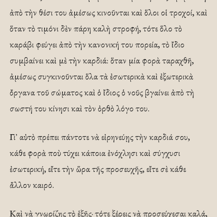
ἀπὸ τὴν θέσι του ἀμέσως κινοῦνται καὶ ὅλοι οἱ τροχοί, καὶ
ὅταν τὸ τιμόνι δὲν πάρη καλὴ στροφή, τότε ὅλο τὸ
καράβι φεύγει ἀπὸ τὴν κανονική του πορεία, τὸ ἴδιο
συμβαίνει καὶ μὲ τὴν καρδιά: ὅταν μία φορὰ ταραχθῆ,
ἀμέσως συγκινοῦνται ὅλα τὰ ἐσωτερικὰ καὶ ἐξωτερικὰ
ὄργανα τοῦ σώματος καὶ ὁ ἴδιος ὁ νοῦς βγαίνει ἀπὸ τὴ
σωστή του κίνησι καὶ τὸν ὀρθὸ λόγο του.
Γι᾿ αὐτὸ πρέπει πάντοτε νὰ εἰρηνεύῃς τὴν καρδιά σου,
κάθε φορὰ ποὺ τύχει κάποια ἐνόχλησι καὶ σύγχυσι
ἐσωτερική, εἴτε τὴν ὥρα τῆς προσευχῆς, εἴτε σὲ κάθε
ἄλλον καιρό.
Καὶ νὰ γνωρίζῃς τὸ ἑξῆς· τότε ξέρεις νὰ προσεύχεσαι καλά,