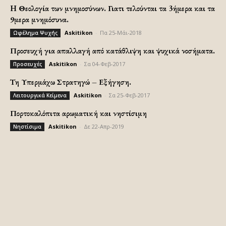
H Θεολογία των μνημοσύνων. Γιατι τελούνται τα 3ήμερα και τα
9μερα μνημόσυνα.
Askitikon
-
Πα 25-Μάι-2018
Ωφέλημα Ψυχής
Προσευχή για απαλλαγή από κατάθλιψη και ψυχικά νοσήματα.
Askitikon
-
Σα 04-Φεβ-2017
Προσευχές
Τη Υπερμάχω Στρατηγώ – Εξήγηση.
Askitikon
-
Σα 25-Φεβ-2017
Λειτουργικά Κείμενα
Πορτοκαλόπιτα αρωματική και νηστίσιμη
Askitikon
-
Δε 22-Απρ-2019
Νηστίσιμα