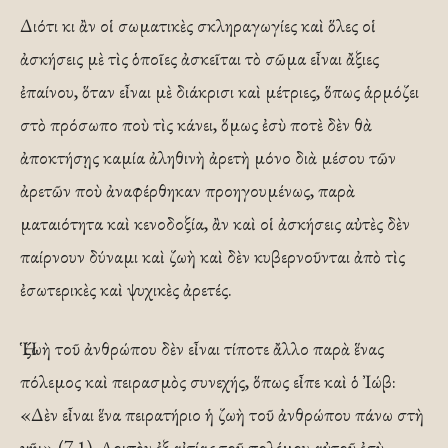
Διότι κι ἂν οἱ σωματικὲς σκληραγωγίες καὶ ὅλες οἱ
ἀσκήσεις μὲ τὶς ὁποῖες ἀσκεῖται τὸ σῶμα εἶναι ἄξιες
ἐπαίνου, ὅταν εἶναι μὲ διάκρισι καὶ μέτριες, ὅπως ἁρμόζει
στὸ πρόσωπο ποὺ τὶς κάνει, ὅμως ἐσὺ ποτὲ δὲν θὰ
ἀποκτήσῃς καμία ἀληθινὴ ἀρετὴ μόνο διὰ μέσου τῶν
ἀρετῶν ποὺ ἀναφέρθηκαν προηγουμένως, παρὰ
ματαιότητα καὶ κενοδοξία, ἂν καὶ οἱ ἀσκήσεις αὐτὲς δὲν
παίρνουν δύναμι καὶ ζωὴ καὶ δὲν κυβερνοῦνται ἀπὸ τὶς
ἐσωτερικὲς καὶ ψυχικὲς ἀρετές.
Ἡ ζωὴ τοῦ ἀνθρώπου δὲν εἶναι τίποτε ἄλλο παρὰ ἕνας
πόλεμος καὶ πειρασμὸς συνεχής, ὅπως εἶπε καὶ ὁ Ἰώβ:
«Δὲν εἶναι ἕνα πειρατήριο ἡ ζωὴ τοῦ ἀνθρώπου πάνω στὴ
γῆ;» (7,1). Λοιπὸν ἐξ αἰτίας τοῦ πολέμου αὐτοῦ ἐσὺ