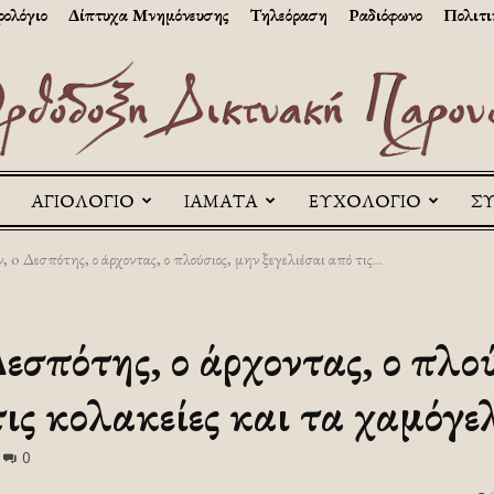
ολόγιο
Δίπτυχα Μνημόνευσης
Τηλεόραση
Ραδιόφωνο
Πολιτι
ΑΓΙΟΛΟΓΙΟ
ΙΑΜΑΤΑ
ΕΥΧΟΛΟΓΙΟ
Σ
Askitikon
, o Δεσπότης, ο άρχοντας, ο πλούσιος, μην ξεγελιέσαι από τις...
Δεσπότης, ο άρχοντας, ο πλο
τις κολακείες και τα χαμόγε
0