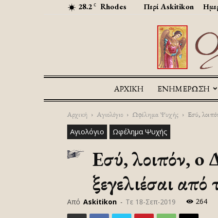
28.2
Rhodes
Περί Askitikon
Ημερ
C
ΑΡΧΙΚΉ
ΕΝΗΜΕΡΩΣΗ
Αρχική
Αγιολόγιο
Ωφέλημα Ψυχής
Εσύ, λοιπόν
Αγιολόγιο
Ωφέλημα Ψυχής
Εσύ, λοιπόν, o 
ξεγελιέσαι από 
264
Από
Askitikon
-
Τε 18-Σεπ-2019