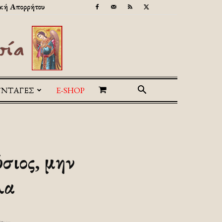
κή Απορρήτου
ΥΝΤΑΓΕΣ
E-SHOP
ύσιος, μην
λα