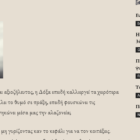
Ε
Ε
H 
3
Ω
Π
ψ
Π
Τ
 αξιο­ζήλευτος, η Δόξα επειδή καλλιεργεί τα χειρότερα
Λ
ει το θυμό σε πρά­ξη, επειδή φουσκώνει τις
Π
σηκώνει μέσα μας την αλαζονεία;
Ν
 μη γυρίζοντας καν το κεφάλι για να τον κοιτάξεις.