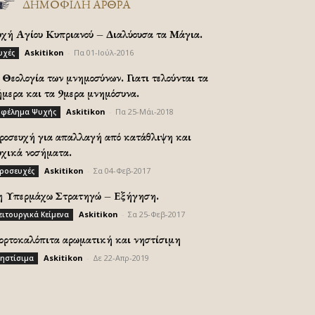
ΔΗΜΟΦΙΛΗ ΑΡΘΡΑ
υχή Αγίου Κυπριανού – Διαλύουσα τα Μάγια.
Askitikon
-
Πα 01-Ιούλ-2016
υχές
Θεολογία των μνημοσύνων. Γιατι τελούνται τα
ήμερα και τα 9μερα μνημόσυνα.
Askitikon
-
Πα 25-Μάι-2018
φέλημα Ψυχής
ροσευχή για απαλλαγή από κατάθλιψη και
υχικά νοσήματα.
Askitikon
-
Σα 04-Φεβ-2017
ροσευχές
η Υπερμάχω Στρατηγώ – Εξήγηση.
Askitikon
-
Σα 25-Φεβ-2017
ειτουργικά Κείμενα
ορτοκαλόπιτα αρωματική και νηστίσιμη
Askitikon
-
Δε 22-Απρ-2019
ηστίσιμα