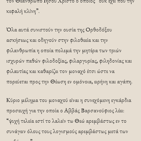
τον Θεάνθρωπο Ιησού Χριστό ο οποίος “ουκ έχει που την
κεφαλή κλίνη”.
Όλα αυτά συνιστούν την ουσία της Ορθοδόξου
ασκήσεως και οδηγούν στην φιλοθεεία και την
φιλανθρωπία η οποία πολεμά την μητέρα των τριών
ισχυρών παθών φιλοδοξίας, φιλαργυρίας, φιληδονίας και
φιλαυτίας και καθαρίζει τον μοναχό έτσι ώστε να
πορεύεται προς την Θέωση εν ομόνοια, ειρήνη και αγάπη.
Κύριο μέλημα του μοναχού είναι η συνεχόμενη εγκάρδια
προσευχή για την οποία ο Αββάς Βαρσανούφιος λέει:
“ψυχή τελεία εστί το λαλείν τω Θεώ αρεμβάστως εν το
συνάγειν όλους τους λογισμούς αρεμβάστως μετά των