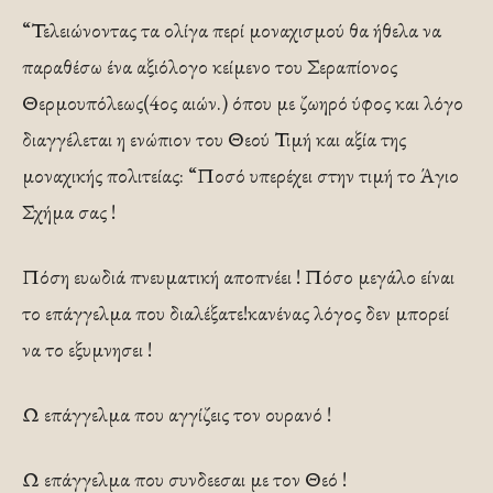
“Τελειώνοντας τα ολίγα περί μοναχισμού θα ήθελα να
παραθέσω ένα αξιόλογο κείμενο του Σεραπίονος
Θερμουπόλεως(4ος αιών.) όπου με ζωηρό ύφος και λόγο
διαγγέλεται η ενώπιον του Θεού Τιμή και αξία της
μοναχικής πολιτείας: “Ποσό υπερέχει στην τιμή το Άγιο
Σχήμα σας !
Πόση ευωδιά πνευματική αποπνέει ! Πόσο μεγάλο είναι
το επάγγελμα που διαλέξατε!κανένας λόγος δεν μπορεί
να το εξυμνησει !
Ω επάγγελμα που αγγίζεις τον ουρανό !
Ω επάγγελμα που συνδεεσαι με τον Θεό !