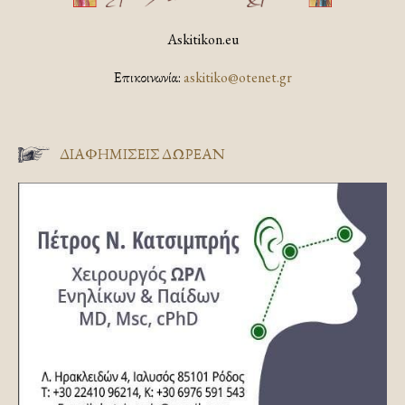
Askitikon.eu
Επικοινωνία:
askitiko@otenet.gr
ΔΙΑΦΗΜΊΣΕΙΣ ΔΩΡΕΆΝ