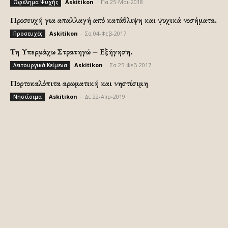
Askitikon
-
Πα 25-Μάι-2018
Ωφέλημα Ψυχής
Προσευχή για απαλλαγή από κατάθλιψη και ψυχικά νοσήματα.
Askitikon
-
Σα 04-Φεβ-2017
Προσευχές
Τη Υπερμάχω Στρατηγώ – Εξήγηση.
Askitikon
-
Σα 25-Φεβ-2017
Λειτουργικά Κείμενα
Πορτοκαλόπιτα αρωματική και νηστίσιμη
Askitikon
-
Δε 22-Απρ-2019
Νηστίσιμα