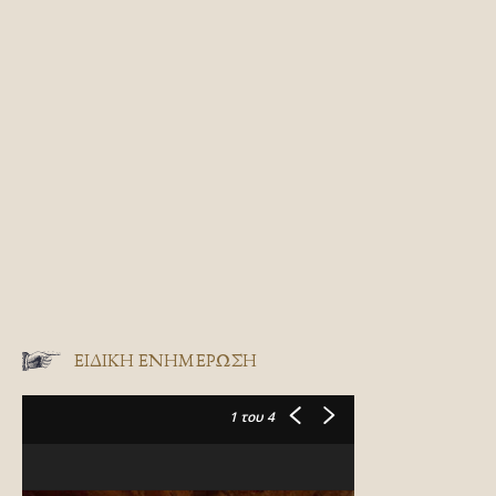
ΕΙΔΙΚΉ ΕΝΗΜΈΡΩΣΗ
1
του 4