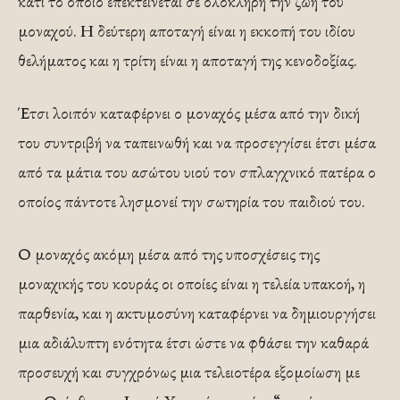
κάτι το οποίο επεκτείνεται σε ολόκληρη την ζωή του
μοναχού. Η δεύτερη αποταγή είναι η εκκοπή του ιδίου
θελήματος και η τρίτη είναι η αποταγή της κενοδοξίας.
Έτσι λοιπόν καταφέρνει ο μοναχός μέσα από την δική
του συντριβή να ταπεινωθή και να προσεγγίσει έτσι μέσα
από τα μάτια του ασώτου υιού τον σπλαγχνικό πατέρα ο
οποίος πάντοτε λησμονεί την σωτηρία του παιδιού του.
Ο μοναχός ακόμη μέσα από της υποσχέσεις της
μοναχικής του κουράς οι οποίες είναι η τελεία υπακοή, η
παρθενία, και η ακτυμοσύνη καταφέρνει να δημιουργήσει
μια αδιάλυπτη ενότητα έτσι ώστε να φθάσει την καθαρά
προσευχή και συγχρόνως μια τελειοτέρα εξομοίωση με