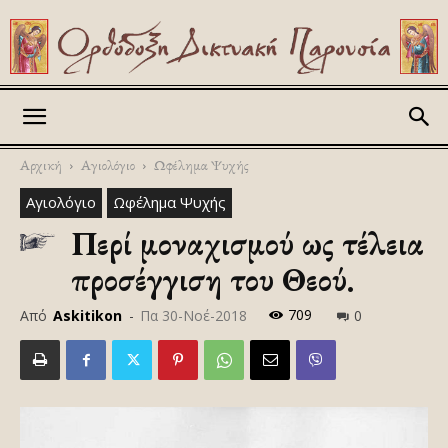
Askitikon
Αρχική
Αγιολόγιο
Ωφέλημα Ψυχής
Αγιολόγιο
Ωφέλημα Ψυχής
Περί μοναχισμού ως τέλεια
προσέγγιση του Θεού.
709
Από
Askitikon
-
Πα 30-Νοέ-2018
0