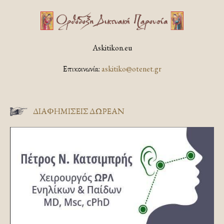
Askitikon.eu
Επικοινωνία:
askitiko@otenet.gr
ΔΙΑΦΗΜΊΣΕΙΣ ΔΩΡΕΆΝ