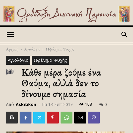
Askitikon
Αρχική
Αγιολόγιο
Ωφέλημα Ψυχής
Αγιολόγιο
Ωφέλημα Ψυχής
Κάθε μέρα ζούμε ένα
Θαύμα, αλλά δεν το
δίνουμε σημασία
108
Από
Askitikon
-
Πα 13-Σεπ-2019
0