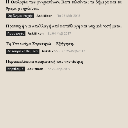
H Θεολογία των μνημοσύνων. Γιατι τελούνται τα 3ήμερα και τα
9μερα μνημόσυνα.
Askitikon
-
Πα 25-Μάι-2018
Ωφέλημα Ψυχής
Προσευχή για απαλλαγή από κατάθλιψη και ψυχικά νοσήματα.
Askitikon
-
Σα 04-Φεβ-2017
Προσευχές
Τη Υπερμάχω Στρατηγώ – Εξήγηση.
Askitikon
-
Σα 25-Φεβ-2017
Λειτουργικά Κείμενα
Πορτοκαλόπιτα αρωματική και νηστίσιμη
Askitikon
-
Δε 22-Απρ-2019
Νηστίσιμα