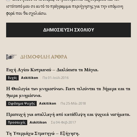
ιστότοπό μου σε αυτό το πρόγραμμα περιήγησης για την επόμενη
φορά που θα σχολιάσω.
ΔΗΜΟΦΙΛΗ ΑΡΘΡΑ
Ευχή Αγίου Κυπριανού – Διαλύουσα τα Μάγια.
Askitikon
-
Πα 01-Ιούλ-2016
Ευχές
H Θεολογία των μνημοσύνων. Γιατι τελούνται τα 3ήμερα και τα
9μερα μνημόσυνα.
Askitikon
-
Πα 25-Μάι-2018
Ωφέλημα Ψυχής
Προσευχή για απαλλαγή από κατάθλιψη και ψυχικά νοσήματα.
Askitikon
-
Σα 04-Φεβ-2017
Προσευχές
Τη Υπερμάχω Στρατηγώ – Εξήγηση.