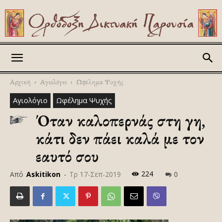
Askitikon
Αρχική
Αγιολόγιο
Ωφέλημα Ψυχής
Αγιολόγιο
Ωφέλημα Ψυχής
Όταν καλοπερνάς στη γη,
κάτι δεν πάει καλά με τον
εαυτό σου
224
Από
Askitikon
-
Τρ 17-Σεπ-2019
0