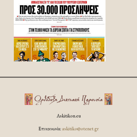
Askitikon.eu
Επικοινωνία:
askitiko@otenet.gr