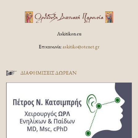
Askitikon.eu
Επικοινωνία:
askitiko@otenet.gr
ΔΙΑΦΗΜΊΣΕΙΣ ΔΩΡΕΆΝ