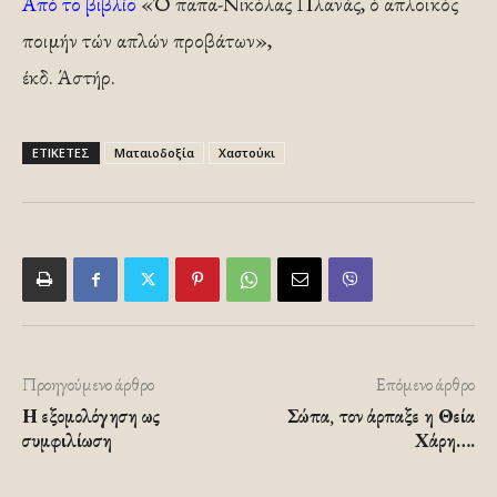
Από το βιβλίο
«Ό παπα-Νικόλας Πλανάς, ό απλοϊκός
ποιμήν τών απλών προβάτων»,
έκδ. Άστήρ.
ΕΤΙΚΕΤΕΣ
Ματαιοδοξία
Χαστούκι
Προηγούμενο άρθρο
Επόμενο άρθρο
Η εξομολόγηση ως
Σώπα, τον άρπαξε η Θεία
συμφιλίωση
Χάρη….