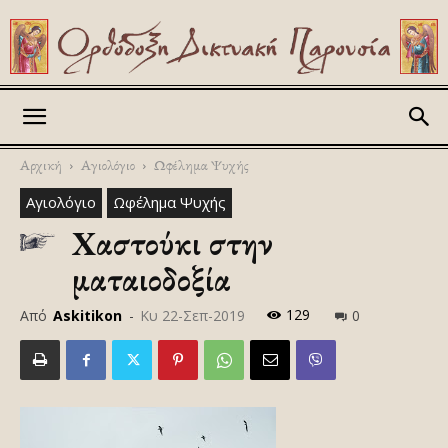
Askitikon
Αρχική
Αγιολόγιο
Ωφέλημα Ψυχής
Αγιολόγιο
Ωφέλημα Ψυχής
Χαστούκι στην
ματαιοδοξία
129
Από
Askitikon
-
Κυ 22-Σεπ-2019
0