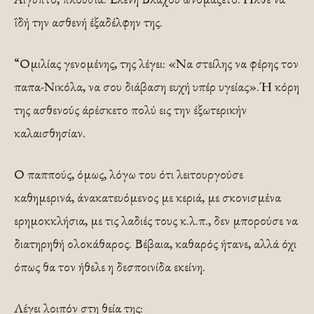
ΐδή την ασθενή έξαδέλφην της.
“Ομιλίας γενομένης, της λέγει: «Να στείλης να φέρης τον
παπα-Νικόλα, να σου διάβαση ευχή υπέρ υγείας».Ή κόρη
της ασθενούς άρέσκετο πολύ εις την έξωτερικήν
καλαισθησίαν.
Ο παππούς, όμως, λόγω του ότι λει­τουργούσε
καθημερινά, άνακατευόμενος με κεριά, με σκονισμένα
ερημοκκλήσια, με τις λαδιές τους κ.λ.π., δεν μπορούσε να
διατηρηθή ολοκάθαρος. Βέβαια, καθαρός ήτα­νε, αλλά όχι
όπως θα τον ήθελε η δεσποινίδα εκείνη.
Λέγει λοιπόν στη θεία της: