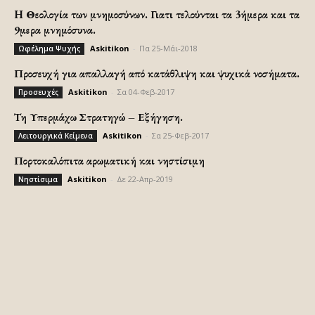
H Θεολογία των μνημοσύνων. Γιατι τελούνται τα 3ήμερα και τα
9μερα μνημόσυνα.
Askitikon
-
Πα 25-Μάι-2018
Ωφέλημα Ψυχής
Προσευχή για απαλλαγή από κατάθλιψη και ψυχικά νοσήματα.
Askitikon
-
Σα 04-Φεβ-2017
Προσευχές
Τη Υπερμάχω Στρατηγώ – Εξήγηση.
Askitikon
-
Σα 25-Φεβ-2017
Λειτουργικά Κείμενα
Πορτοκαλόπιτα αρωματική και νηστίσιμη
Askitikon
-
Δε 22-Απρ-2019
Νηστίσιμα