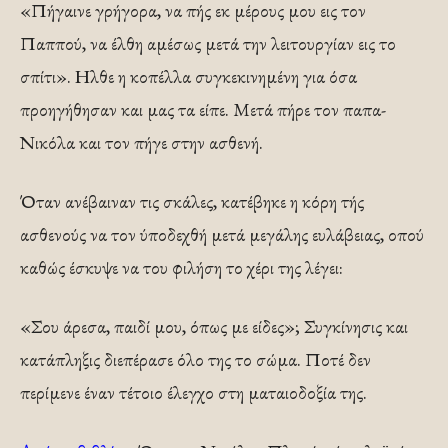
«Πήγαινε γρήγορα, να πής εκ μέρους μου εις τον
Παππού, να έλθη αμέσως μετά την λειτουργίαν εις το
σπίτι». Ηλθε η κοπέλλα συγκεκινημένη για όσα
προηγήθησαν και μας τα είπε. Μετά πήρε τον παπα-
Νικόλα και τον πήγε στην ασθενή.
Όταν ανέ­βαιναν τις σκάλες, κατέβηκε η κόρη τής
ασθενούς να τον ύποδεχθή μετά μεγάλης ευλάβειας, οπού
καθώς έσκυψε να του φιλήση το χέρι της λέγει:
«Σου άρεσα, παιδί μου, όπως με είδες»; Συγκίνησις και
κατάπληξις διεπέρασε όλο της το σώμα. Ποτέ δεν
περίμενε έναν τέτοιο έλεγχο στη ματαιοδοξία της.