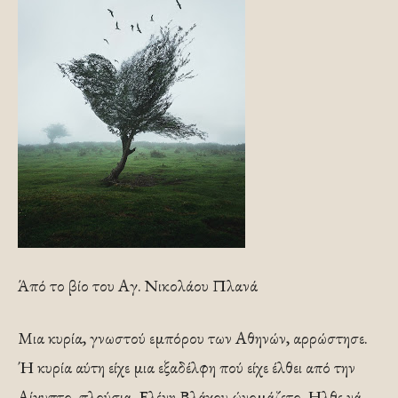
Άπό το βίο του Αγ. Νικολάου Πλανά
Μια κυρία, γνωστού εμπόρου των Αθηνών, αρρώστη­σε.
Ή κυρία αύτη είχε μια εξαδέλφη πού είχε έλθει από την
Αίγυπτο, πλούσια. Ελένη Βλάχου ώνομάζετο. Ηλθε νά