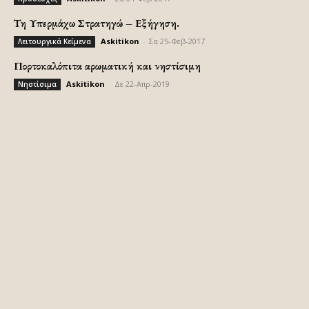
Τη Υπερμάχω Στρατηγώ – Εξήγηση.
Askitikon
-
Σα 25-Φεβ-2017
Λειτουργικά Κείμενα
Πορτοκαλόπιτα αρωματική και νηστίσιμη
Askitikon
-
Δε 22-Απρ-2019
Νηστίσιμα