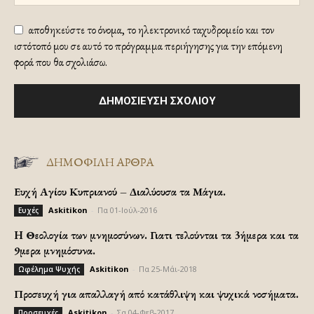
αποθηκεύστε το όνομα, το ηλεκτρονικό ταχυδρομείο και τον
ιστότοπό μου σε αυτό το πρόγραμμα περιήγησης για την επόμενη
φορά που θα σχολιάσω.
ΔΗΜΟΦΙΛΗ ΑΡΘΡΑ
Ευχή Αγίου Κυπριανού – Διαλύουσα τα Μάγια.
Askitikon
-
Πα 01-Ιούλ-2016
Ευχές
H Θεολογία των μνημοσύνων. Γιατι τελούνται τα 3ήμερα και τα
9μερα μνημόσυνα.
Askitikon
-
Πα 25-Μάι-2018
Ωφέλημα Ψυχής
Προσευχή για απαλλαγή από κατάθλιψη και ψυχικά νοσήματα.
Askitikon
-
Σα 04-Φεβ-2017
Προσευχές