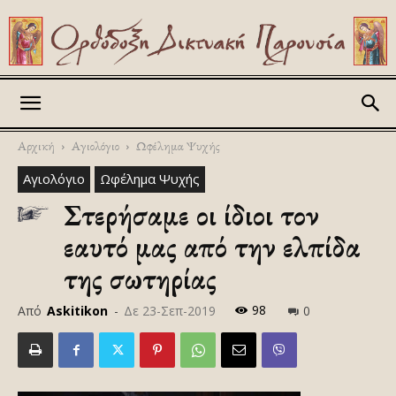
Askitikon
Αρχική
Αγιολόγιο
Ωφέλημα Ψυχής
Αγιολόγιο
Ωφέλημα Ψυχής
Στερήσαμε οι ίδιοι τον
εαυτό μας από την ελπίδα
της σωτηρίας
98
Από
Askitikon
-
Δε 23-Σεπ-2019
0