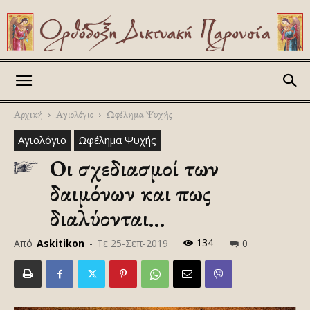
Askitikon
Αρχική
Αγιολόγιο
Ωφέλημα Ψυχής
Αγιολόγιο
Ωφέλημα Ψυχής
Οι σχεδιασμοί των
δαιμόνων και πως
διαλύονται…
134
Από
Askitikon
-
Τε 25-Σεπ-2019
0