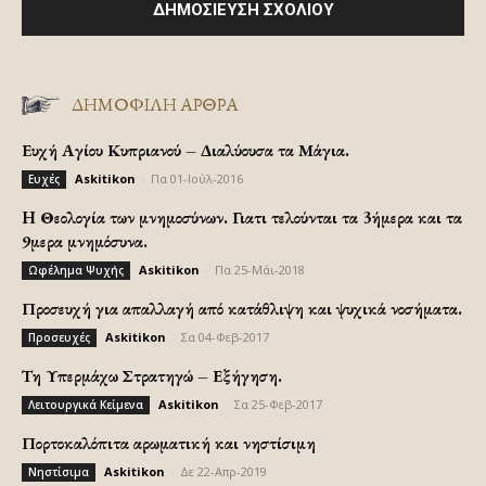
ΔΗΜΟΦΙΛΗ ΑΡΘΡΑ
Ευχή Αγίου Κυπριανού – Διαλύουσα τα Μάγια.
Askitikon
-
Πα 01-Ιούλ-2016
Ευχές
H Θεολογία των μνημοσύνων. Γιατι τελούνται τα 3ήμερα και τα
9μερα μνημόσυνα.
Askitikon
-
Πα 25-Μάι-2018
Ωφέλημα Ψυχής
Προσευχή για απαλλαγή από κατάθλιψη και ψυχικά νοσήματα.
Askitikon
-
Σα 04-Φεβ-2017
Προσευχές
Τη Υπερμάχω Στρατηγώ – Εξήγηση.
Askitikon
-
Σα 25-Φεβ-2017
Λειτουργικά Κείμενα
Πορτοκαλόπιτα αρωματική και νηστίσιμη
Askitikon
-
Δε 22-Απρ-2019
Νηστίσιμα