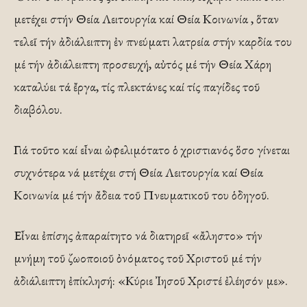
μετέχει στήν Θεία Λειτουργία καί Θεία Κοινωνία , ὅταν
τελεῖ τήν ἀδιάλειπτη ἐν πνεύματι λατρεία στήν καρδία του
μέ τήν ἀδιάλειπτη προσευχή, αὐτός μέ τήν Θεία Χάρη
καταλύει τά ἔργα, τίς πλεκτάνες καί τίς παγίδες τοῦ
διαβόλου.
Γιά τοῦτο καί εἶναι ὠφελιμότατο ὁ χριστιανός ὅσο γίνεται
συχνότερα νά μετέχει στή Θεία Λειτουργία καί Θεία
Κοινωνία μέ τήν ἄδεια τοῦ Πνευματικοῦ του ὁδηγοῦ.
Εἶναι ἐπίσης ἀπαραίτητο νά διατηρεῖ «ἄληστο» τήν
μνήμη τοῦ ζωοποιοῦ ὀνόματος τοῦ Χριστοῦ μέ τήν
ἀδιάλειπτη ἐπίκλησή: «Κύριε Ἰησοῦ Χριστέ ἐλέησόν με».