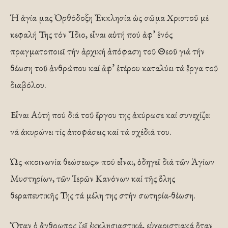
Ἡ ἁγία μας Ὀρθόδοξη Ἐκκλησία ὡς σῶμα Χριστοῦ μέ
κεφαλή Της τόν Ἴδιο, εἶναι αὐτή πού ἀφ’ ἑνός
πραγματοποιεῖ τήν ἀρχική ἀπόφαση τοῦ Θεοῦ γιά τήν
θέωση τοῦ ἀνθρώπου καί ἀφ’ ἑτέρου καταλύει τά ἔργα τοῦ
διαβόλου.
Εἶναι Αὐτή πού διά τοῦ ἔργου της ἀκύρωσε καί συνεχίζει
νά ἀκυρώνει τίς ἀποφάσεις καί τά σχέδιά του.
Ὡς «κοινωνία θεώσεως» πού εἶναι, ὁδηγεῖ διά τῶν Ἁγίων
Μυστηρίων, τῶν Ἱερῶν Κανόνων καί τῆς ὅλης
θεραπευτικῆς Της τά μέλη της στήν σωτηρία-θέωση.
Ὅταν ὁ ἄνθρωπος ζεῖ ἐκκλησιαστικά, εὐχαριστιακά ὅταν