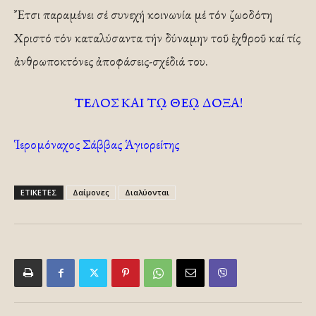
Ἔτσι παραμένει σέ συνεχή κοινωνία μέ τόν ζωοδότη
Χριστό τόν καταλύσαντα τήν δύναμην τοῦ ἐχθροῦ καί τίς
ἀνθρωποκτόνες ἀποφάσεις-σχέδιά του.
ΤΕΛΟΣ ΚΑΙ Τῼ ΘΕῼ ΔΟΞΑ!
Ἱερομόναχος Σάββας Ἁγιορείτης
ΕΤΙΚΕΤΕΣ
Δαίμονες
Διαλύονται