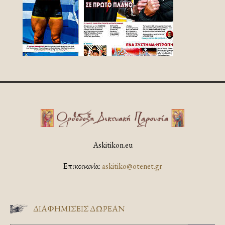
Askitikon.eu
Επικοινωνία:
askitiko@otenet.gr
ΔΙΑΦΗΜΊΣΕΙΣ ΔΩΡΕΆΝ