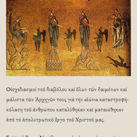
Οἱ σχεδιασμοί τοῦ διαβόλου καί ὅλων τῶν δαιμόνων καί
μάλιστα τῶν Ἀρχηγῶν τους γιά τήν αἰώνια καταστροφή-
κόλαση τοῦ ἀνθρώπου καταλύθηκαν καί ματαιώθηκαν
ἀπό τό ἀπολυτρωτικό ἔργο τοῦ Χριστοῦ μας.