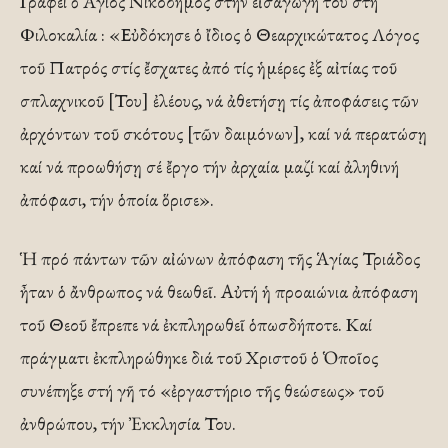
Γράφει ὁ Ἅγιος Νικόδημος στήν εἰσαγωγή του στή
Φιλοκαλία : «Εὐδόκησε ὁ ἴδιος ὁ Θεαρχικώτατος Λόγος
τοῦ Πατρός στίς ἔσχατες ἀπό τίς ἡμέρες ἐξ αἰτίας τοῦ
σπλαχνικοῦ [Του] ἐλέους, νά ἀθετήσῃ τίς ἀποφάσεις τῶν
ἀρχόντων τοῦ σκότους [τῶν δαιμόνων], καί νά περατώσῃ
καί νά προωθήσῃ σέ ἔργο τήν ἀρχαία μαζί καί ἀληθινή
ἀπόφασι, τήν ὁποία ὅρισε».
Ἡ πρό πάντων τῶν αἰώνων ἀπόφαση τῆς Ἁγίας Τριάδος
ἦταν ὁ ἄνθρωπος νά θεωθεῖ. Αὐτή ἡ προαιώνια ἀπόφαση
τοῦ Θεοῦ ἔπρεπε νά ἐκπληρωθεῖ ὁπωσδήποτε. Καί
πράγματι ἐκπληρώθηκε διά τοῦ Χριστοῦ ὁ Ὁποῖος
συνέπηξε στή γῆ τό «ἐργαστήριο τῆς θεώσεως» τοῦ
ἀνθρώπου, τήν Ἐκκλησία Του.