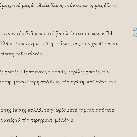
ρόμος, πού μᾶς ἀνεβάζει ὅλους στόν οὐρανό, μᾶς ὁδηγεῖ
Δ
ύ φέρνουν τόν ἄνθρωπο στή βασιλεία τῶν οὐρανῶν. Ἤ
Α
λλά στήν πραγματικότητα εἶναι ἕνας, πού χωρίζεται σέ
αίρεση τοῦ καθενός.
ς ἀρετές. Προπαντός τίς τρεῖς μεγάλες ἀρετές, τήν
τερα τήν μεγαλύτερη ἀπό ὅλες, τήν ἀγάπη, πού πάνω της
γα της ἐπίσης πολλά, τά γνωρίσματά της περισσότερα
κανείς νά τήν περιγράψει μέ λόγια.