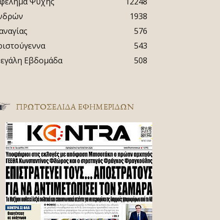
φέλημα Ψυχής
12248
νδρών
1938
αναγίας
576
ριστούγεννα
543
εγάλη Εβδομάδα
508
ΠΡΩΤΟΣΈΛΙΔΑ ΕΦΗΜΕΡΊΔΩΝ