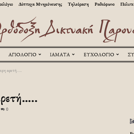
ολόγιο
Δίπτυχα Μνημόνευσης
Τηλεόραση
Ραδιόφωνο
Πολιτι
ΑΓΙΟΛΟΓΙΟ
ΙΑΜΑΤΑ
ΕΥΧΟΛΟΓΙΟ
Σ
Askitikon
ερη αρετή…..
ρετή…..
0
Ε