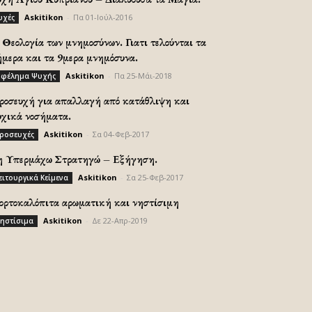
Askitikon
-
Πα 01-Ιούλ-2016
υχές
Θεολογία των μνημοσύνων. Γιατι τελούνται τα
ήμερα και τα 9μερα μνημόσυνα.
Askitikon
-
Πα 25-Μάι-2018
φέλημα Ψυχής
ροσευχή για απαλλαγή από κατάθλιψη και
υχικά νοσήματα.
Askitikon
-
Σα 04-Φεβ-2017
ροσευχές
η Υπερμάχω Στρατηγώ – Εξήγηση.
Askitikon
-
Σα 25-Φεβ-2017
ειτουργικά Κείμενα
ορτοκαλόπιτα αρωματική και νηστίσιμη
Askitikon
-
Δε 22-Απρ-2019
ηστίσιμα