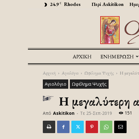
24.9
Rhodes
Περί Askitikon
Ημερ
C
ΑΡΧΙΚΉ
ΕΝΗΜΕΡΩΣΗ
Αρχική
Αγιολόγιο
Ωφέλημα Ψυχής
Η μεγαλύτ
Αγιολόγιο
Ωφέλημα Ψυχής
Η μεγαλύτερη α
151
Από
Askitikon
-
Τε 25-Σεπ-2019