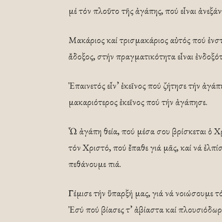
μέ τόν πλοῦτο τῆς ἀγάπης, πού εἶναι ἀνεξά
Μακάριος καί τρισμακάριος αὐτός πού ἐνστ
ἄδοξος, στήν πραγματικότητα εἶναι ἐνδοξότ
Ἐπαινετός εἶν’ ἐκεῖνος πού ζήτησε τήν ἀγάπ
μακαριότερος ἐκεῖνος πού τήν ἀγάπησε.
Ὦ ἀγάπη θεία, πού μέσα σου βρίσκεται ὁ Χρ
τόν Χριστό, πού ἔπαθε γιά μᾶς, καί νά ἐλπ
πεθάνουμε πιά.
Γέμισε τήν ὕπαρξή μας, γιά νά νοιώσουμε τ
Ἐσύ πού βίασες τ’ ἀβίαστα καί πλουσιόδωρ