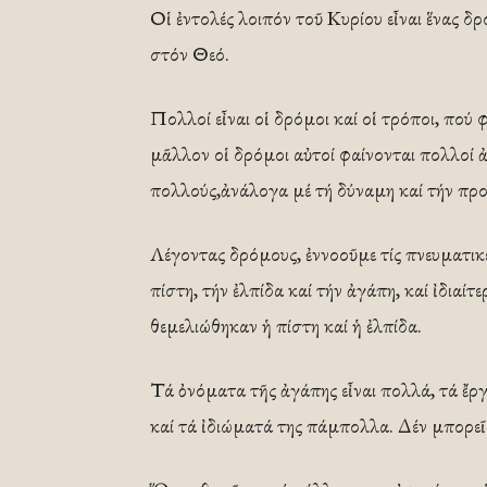
Οἱ ἐντολές λοιπόν τοῦ Κυρίου εἶναι ἕνας δ
στόν Θεό.
Πολλοί εἶναι οἱ δρόμοι καί οἱ τρόποι, πο
μᾶλλον οἱ δρόμοι αὐτοί φαίνονται πολλοί ἀ
πολλούς,ἀνάλογα μέ τή δύναμη καί τήν προ
Λέγοντας δρόμους, ἐννοοῦμε τίς πνευματικέ
πίστη, τήν ἐλπίδα καί τήν ἀγάπη, καί ἰδιαί
θεμελιώθηκαν ἡ πίστη καί ἡ ἐλπίδα.
Τά ὀνόματα τῆς ἀγάπης εἶναι πολλά, τά ἔρ
καί τά ἰδιώματά της πάμπολλα. Δέν μπορεῖ 