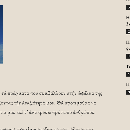
Ε
H 
3
Ω
Π
ψ
Π
Τ
Λ
Π
να τά πράγματα πού συμβάλλουν στήν ὠφέλεια τῆς
Ν
ίζοντας τήν ἀναξιότητά μου. Θά προτιμοῦσα νά
τια μου καί ν’ ἀντικρύσω πρόσωπο ἀνθρώπου.
ροφορεῖ πώς εἶμαι ἀνάξιος νά γίνω ὀδηγός σας.