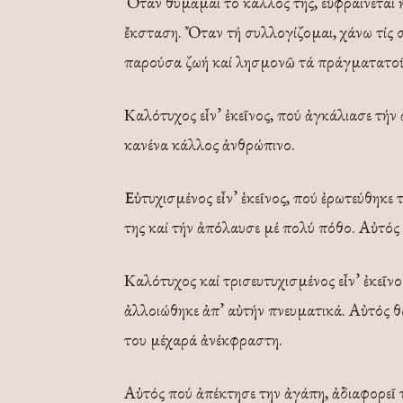
Ὅταν θυμᾶμαι τό κάλλος της, εὐφραίνεται ἡ
ἔκσταση. Ὄταν τή συλλογίζομαι, χάνω τίς σ
παρούσα ζωή καί λησμονῶ τά πράγματατο
Καλότυχος εἶν’ ἐκεῖνος, πού ἀγκάλιασε τήν 
κανένα κάλλος ἀνθρώπινο.
Εὐτυχισμένος εἶν’ ἐκεῖνος, πού ἐρωτεύθηκε
της καί τήν ἀπόλαυσε μέ πολύ πόθο. Αὐτός 
Καλότυχος καί τρισευτυχισμένος εἶν’ ἐκεῖνο
ἀλλοιώθηκε ἀπ’ αὐτήν πνευματικά. Αὐτός θά
του μέχαρά ἀνέκφραστη.
Αὐτός πού ἀπέκτησε την ἀγάπη, ἀδιαφορεῖ τ