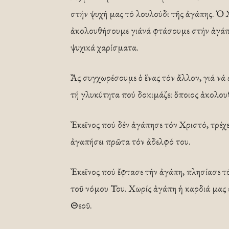
στήν ψυχή μας τό λουλούδι τῆς ἀγάπης. Ὁ Χ
ἀκολουθήσουμε γιάνά φτάσουμε στήν ἀγάπη.
ψυχικά χαρίσματα.
Ἄς συγχωρέσουμε ὁ ἕνας τόν ἄλλον, γιά νά
τή γλυκύτητα πού δοκιμάζει ὅποιος ἀκολου
Ἐκεῖνος πού δέν ἀγάπησε τόν Χριστό, τρέχει
ἀγαπήσει πρῶτα τόν ἀδελφό του.
Ἐκεῖνος πού ἔφτασε τήν ἀγάπη, πλησίασε τό
τοῦ νόμου Του. Χωρίς ἀγάπη ἡ καρδιά μας ε
Θεοῦ.