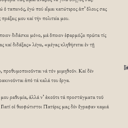
 ὁ ταπεινός, ἐγώ πού εἶμαι κατώτερος ἀπ’ ὅλους σας
πράξεις μου καί τήν πολιτεία μου.
ποιον διδάσκει μόνο, μά ὅποιον ἐφαρμόζει πρῶτα τίς
ς καί διδάξας» λέγει, «μέγας κληθήσεται ἐν τῇ
ο, προθυμοποιοῦνται νά τόν μιμηθοῦν. Καί δέν
ρακινοῦνται ἀπό τά καλά του ἔργα.
 μου ραθυμία, ἀλλά ν’ ἀκοῦτε τά προστάγματα τοῦ
 Γιατί οἱ θεοφώτιστοι Πατέρες μας δέν ἔγραφαν καμιά