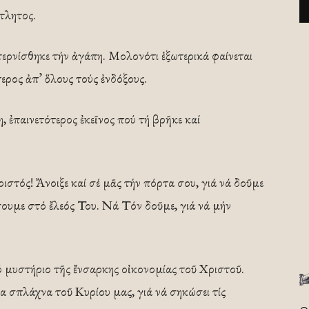
ντλητος.
ερνίσθηκε τήν ἀγάπη. Μολονότι ἐξωτερικά φαίνεται
ερος ἀπ’ ὅλους τούς ἐνδόξους.
η, ἐπαινετότερος ἐκεῖνος πού τή βρῆκε καί
ιστός! Ἄνοιξε καί σέ μᾶς τήν πόρτα σου, γιά νά δοῦμε
ίσουμε στό ἔλεός Του. Νά Τόν δοῦμε, γιά νά μήν
ό μυστήριο τῆς ἔνσαρκης οἰκονομίας τοῦ Χριστοῦ.
α σπλάχνα τοῦ Κυρίου μας, γιά νά σηκώσει τίς