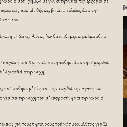
 καρδιά μου, γεμίζω μέ γλυκύτητα καί περιέρχομαι σέ
ωματικές μου αἰσθήσεις, βγαίνω τελείως ἀπό τήν
ῦ κόσμου.
ἀγάπη τή θεϊκή. Αὐτός δέν θά ἐπιθυμήσει μέ ἐμπάθεια
 τήν ἀγάπη τοῦ Χριστοῦ, σαγηνεύθηκε ἀπό τήν ὀμορφιά
θ’ ἁγιασθεῖ στήν ψυχή.
ς, πού πόθησε μ’ ὅλη του τήν καρδιά τήν ἀγάπη καί
 γεμίσει τήν ψυχή του μ’ εὐφροσύνη καί τήν καρδιά
ελείως γιά τούς θησαυρούς τοῦ κόσμου. Αὐτός γεμίζει