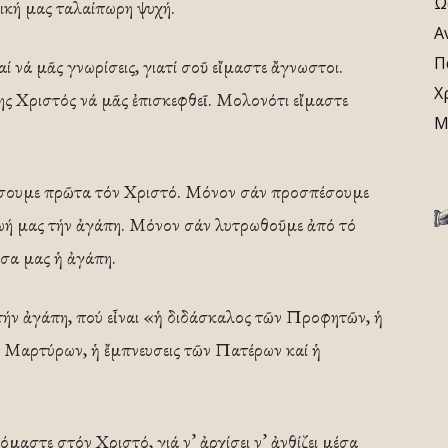
Ω
ική μας ταλαίπωρη ψυχή.
Α
Π
ί νά μᾶς γνωρίσεις, γιατί σοῦ εἴμαστε ἄγνωστοι.
Χ
της Χριστός νά μᾶς ἐπισκεφθεῖ. Μολονότι εἴμαστε
Μ
ρίσουμε πρῶτα τόν Χριστό. Μόνον σάν προσπέσουμε
ζωή μας τήν ἀγάπη. Μόνον σάν λυτρωθοῦμε ἀπό τό
έσα μας ἡ ἀγάπη.
τήν ἀγάπη, πού εἶναι «ἡ διδάσκαλος τῶν Προφητῶν, ἡ
 Μαρτύρων, ἡ ἔμπνευσεις τῶν Πατέρων καί ἡ
αστε στόν Χριστό, γιά ν’ ἀρχίσει ν’ ἀνθίζει μέσα