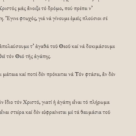
ριστός μᾶς ἄνοιξε τό δρόμο, πού πρέπει ν’
 Ἔγινε φτωχός, γιά νά γίνουμε ἐμεῖς πλούσιοι σέ
 ἀπολαύσουμε τ’ ἀγαθά τοῦ Θεοῦ καί νά δοκιμάσουμε
θεῖ τόν Θεό τῆς ἀγάπης.
 μάταια καί ποτέ δέν πρόκειται νά Τόν φτάσει, ἄν δέν
ν ἴδιο τόν Χριστό, γιατί ἡ ἀγάπη εἶναι τό πλήρωμα
ἶναι στείρα καί δέν εὐφραίνεται μέ τά θαυμάσια τοῦ