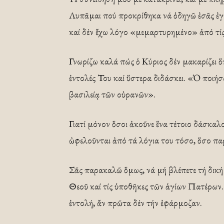
Λυπᾶμαι πού προκρίθηκα νά ὁδηγῶ ἐσᾶς ἐγώ
καί δέν ἔχω λόγο «μεμαρτυρημένο» ἀπό τίς 
Γνωρίζω καλά πώς ὁ Κύριος δέν μακαρίζει ὅ
ἐντολές Του καί ὕστερα διδάσκει. «Ὁ ποιήσα
βασιλείᾳ τῶν οὐρανῶν».
Γιατί μόνον ὅσοι ἀκοῦνε ἕνα τέτοιο δάσκαλ
ὠφελοῦνται ἀπό τά λόγια του τόσο, ὅσο πα
Σᾶς παρακαλῶ ὅμως, νά μή βλέπετε τή δική
Θεοῦ καί τίς ὑποθῆκες τῶν ἁγίων Πατέρων.
ἐντολή, ἄν πρῶτα δέν τήν ἐφάρμοζαν.