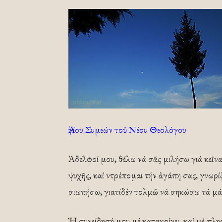
Ἁγίου Συμεών τοῦ Νέου Θεολόγου
Ἀδελφοί μου, θέλω νά σᾶς μιλήσω γιά κεῖ
ψυχῆς, καί ντρέπομαι τήν ἀγάπη σας, γνωρ
σιωπήσω, γιατίδέν τολμῶ νά σηκώσω τά μά
Ἡ συνείδησή μου μέ κατακρίνει, καί μέ πλη