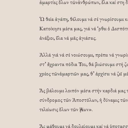
ἁμαρτίες ὅλων τῶνἀνθρώπων, ἔλα καί στη δ
Ὦ θεία ἀγάπη, θέλουμε νά σέ γνωρίσουμε κα
Κατοίκησε μέσα μας, γιά νά ‘ρθει ὁ Δεσπό
ἀνάξιοι, ἔλα νά μᾶς ἁγιάσεις.
Ἀλλά γιά νά σέ νοιώσουμε, πρέπει νά γνω
στ’ ἄχραντα πόδια Του, θά βιώσουμε στή 
χρέος τῶνἁμαρτιῶν μας, θ’ ἀρχίσει νά ζεῖ μ
Ἄς βάλουμε λοιπόν μέσα στήν καρδιά μας 
σύνδρομος τῶν Ἀποστόλων, ἡ δύναμις τῶν
τελείωσις ὅλων τῶν Ἁγίων».
Ἄς μάθουμε νά δουλεύουμε καί νά ὑποτασσόμ