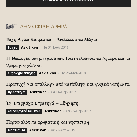
ΔΗΜΟΦΙΛΗ ΑΡΘΡΑ
Ευχή Αγίου Κυπριανού – Διαλύουσα τα Μάγια.
Askitikon
-
Πα 01-Ιούλ-2016
Ευχές
H Θεολογία των μνημοσύνων. Γιατι τελούνται τα 3ήμερα και τα
9μερα μνημόσυνα.
Askitikon
-
Πα 25-Μάι-2018
Ωφέλημα Ψυχής
Προσευχή για απαλλαγή από κατάθλιψη και ψυχικά νοσήματα.
Askitikon
-
Σα 04-Φεβ-2017
Προσευχές
Τη Υπερμάχω Στρατηγώ – Εξήγηση.
Askitikon
-
Σα 25-Φεβ-2017
Λειτουργικά Κείμενα
Πορτοκαλόπιτα αρωματική και νηστίσιμη
Askitikon
-
Δε 22-Απρ-2019
Νηστίσιμα