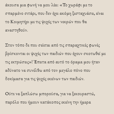
άκουσα μια φωνή να μου λέει: «Το χωράφι με το
σπαρμένο σιτάρι, που δεν έχει ακόμη ξεσταχυάσει, είναι
το Κοιμητήρι με τις ψυχές των νεκρών που θα
αναστηθούν.
Στον τόπο δε που σείεται από τις σπαραχτικές φωνές
βρίσκονται οι ψυχές των παιδιών που έχουν σκοτωθεί με
τις εκτρώσεις»! Έπειτα από αυτό το όραμα μου ήταν
αδύνατο να συνέλθω από τον μεγάλο πόνο που
δοκίμασα για τις ψυχές εκείνων των παιδιών.
Ούτε να ξαπλώσω μπορούσα, για να ξεκουραστώ,
παρόλο που ήμουν κατάκοπος εκείνη την ήμερα