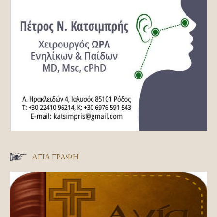
ΑΓΊΑ ΓΡΑΦΉ