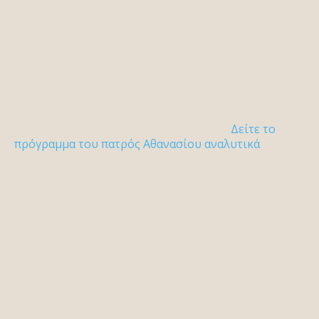
Δείτε το
πρόγραμμα του πατρός Αθανασίου αναλυτικά