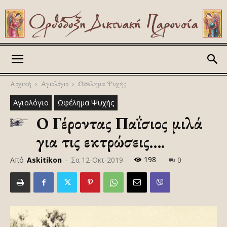
Askitikon
Αρχική
Αγιολόγιο
Ωφέλημα Ψυχής
Αγιολόγιο
Ωφέλημα Ψυχής
Ο Γέροντας Παΐσιος μιλά
για τις εκτρώσεις….
198
Από
Askitikon
-
Σα 12-Οκτ-2019
0