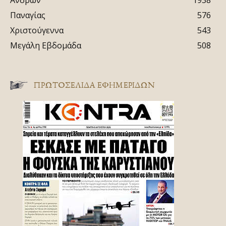
Παναγίας
576
Χριστούγεννα
543
Μεγάλη Εβδομάδα
508
ΠΡΩΤΟΣΈΛΙΔΑ ΕΦΗΜΕΡΊΔΩΝ