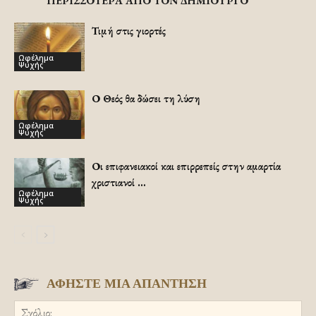
ΠΕΡΙΣΣΟΤΕΡΑ ΑΠΟ ΤΟΝ ΔΗΜΙΟΥΡΓΟ
Τιμή στις γιορτές
Ωφέλημα
Ψυχής
Ο Θεός θα δώσει τη λύση
Ωφέλημα
Ψυχής
Οι επιφανειακοί και επιρρεπείς στην αμαρτία
χριστιανοί …
Ωφέλημα
Ψυχής
ΑΦΗΣΤΕ ΜΙΑ ΑΠΑΝΤΗΣΗ