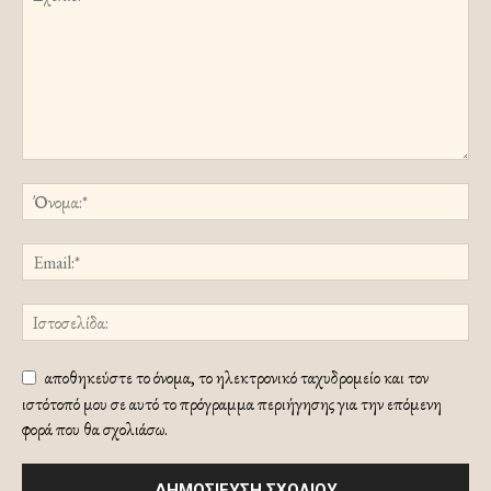
αποθηκεύστε το όνομα, το ηλεκτρονικό ταχυδρομείο και τον
ιστότοπό μου σε αυτό το πρόγραμμα περιήγησης για την επόμενη
φορά που θα σχολιάσω.