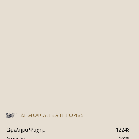
ΔΗΜΟΦΙΛΗ ΚΑΤΗΓΟΡΙΕΣ
Ωφέλημα Ψυχής
12248
Ανδρών
1938