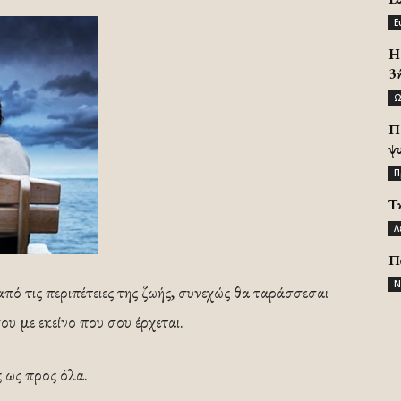
Ε
H 
3
Ω
Π
ψ
Π
Τ
Λ
Π
Ν
πό τις περιπέτειες της ζωής, συνεχώς θα ταράσσεσαι
σου με εκείνο που σου έρχεται.
 ως προς όλα.