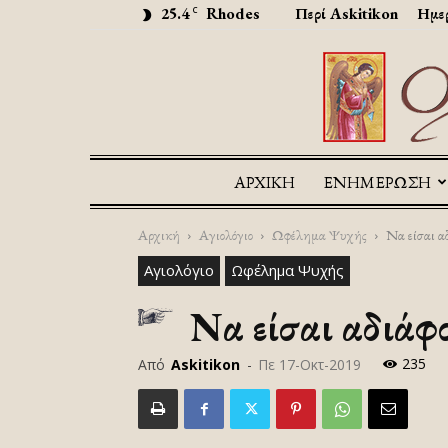
25.4
Rhodes
Περί Askitikon
Ημερ
C
ΑΡΧΙΚΉ
ΕΝΗΜΕΡΩΣΗ
Αρχική
Αγιολόγιο
Ωφέλημα Ψυχής
Να είσαι α
Αγιολόγιο
Ωφέλημα Ψυχής
Να είσαι αδιάφ
235
Από
Askitikon
-
Πε 17-Οκτ-2019