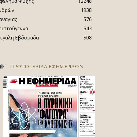
φέλημα Ψυχής
12248
νδρών
1938
αναγίας
576
ριστούγεννα
543
εγάλη Εβδομάδα
508
ΠΡΩΤΟΣΈΛΙΔΑ ΕΦΗΜΕΡΊΔΩΝ