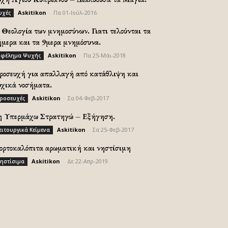
Askitikon
-
Πα 01-Ιούλ-2016
υχές
Θεολογία των μνημοσύνων. Γιατι τελούνται τα
ήμερα και τα 9μερα μνημόσυνα.
Askitikon
-
Πα 25-Μάι-2018
φέλημα Ψυχής
ροσευχή για απαλλαγή από κατάθλιψη και
υχικά νοσήματα.
Askitikon
-
Σα 04-Φεβ-2017
ροσευχές
η Υπερμάχω Στρατηγώ – Εξήγηση.
Askitikon
-
Σα 25-Φεβ-2017
ειτουργικά Κείμενα
ορτοκαλόπιτα αρωματική και νηστίσιμη
Askitikon
-
Δε 22-Απρ-2019
ηστίσιμα