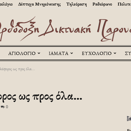
ολόγιο
Δίπτυχα Μνημόνευσης
Τηλεόραση
Ραδιόφωνο
Πολιτι
ΑΓΙΟΛΟΓΙΟ
ΙΑΜΑΤΑ
ΕΥΧΟΛΟΓΙΟ
Σ
Askitikon
διάφορος ως προς όλα…
ορος ως προς όλα…
0
Ε