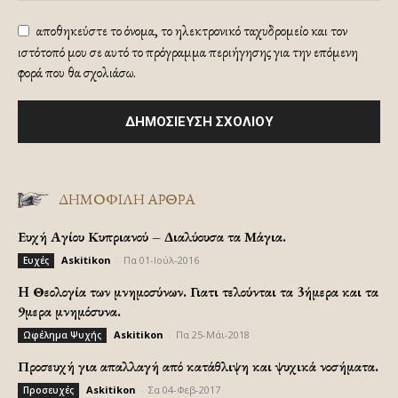
αποθηκεύστε το όνομα, το ηλεκτρονικό ταχυδρομείο και τον
ιστότοπό μου σε αυτό το πρόγραμμα περιήγησης για την επόμενη
φορά που θα σχολιάσω.
ΔΗΜΟΦΙΛΗ ΑΡΘΡΑ
Ευχή Αγίου Κυπριανού – Διαλύουσα τα Μάγια.
Askitikon
-
Πα 01-Ιούλ-2016
Ευχές
H Θεολογία των μνημοσύνων. Γιατι τελούνται τα 3ήμερα και τα
9μερα μνημόσυνα.
Askitikon
-
Πα 25-Μάι-2018
Ωφέλημα Ψυχής
Προσευχή για απαλλαγή από κατάθλιψη και ψυχικά νοσήματα.
Askitikon
-
Σα 04-Φεβ-2017
Προσευχές