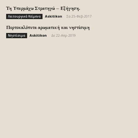
Τη Υπερμάχω Στρατηγώ – Εξήγηση.
Askitikon
-
Σα 25-Φεβ-2017
Λειτουργικά Κείμενα
Πορτοκαλόπιτα αρωματική και νηστίσιμη
Askitikon
-
Δε 22-Απρ-2019
Νηστίσιμα