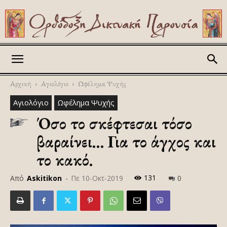
Askitikon
Αρχική
Αγιολόγιο
Ωφέλημα Ψυχής
Αγιολόγιο
Ωφέλημα Ψυχής
Όσο το σκέφτεσαι τόσο
βαραίνει… Για το άγχος και
το κακό.
131
Από
Askitikon
-
Πε 10-Οκτ-2019
0