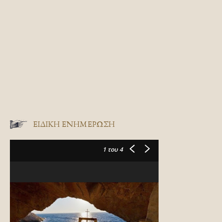
ΕΙΔΙΚΉ ΕΝΗΜΈΡΩΣΗ
1
του 4