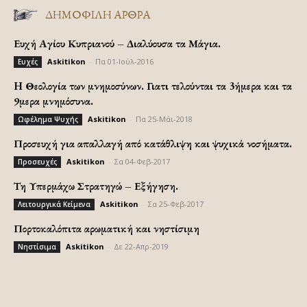
ΔΗΜΟΦΙΛΗ ΑΡΘΡΑ
Ευχή Αγίου Κυπριανού – Διαλύουσα τα Μάγια.
Askitikon
-
Πα 01-Ιούλ-2016
Ευχές
H Θεολογία των μνημοσύνων. Γιατι τελούνται τα 3ήμερα και τα
9μερα μνημόσυνα.
Askitikon
-
Πα 25-Μάι-2018
Ωφέλημα Ψυχής
Προσευχή για απαλλαγή από κατάθλιψη και ψυχικά νοσήματα.
Askitikon
-
Σα 04-Φεβ-2017
Προσευχές
Τη Υπερμάχω Στρατηγώ – Εξήγηση.
Askitikon
-
Σα 25-Φεβ-2017
Λειτουργικά Κείμενα
Πορτοκαλόπιτα αρωματική και νηστίσιμη
Askitikon
-
Δε 22-Απρ-2019
Νηστίσιμα