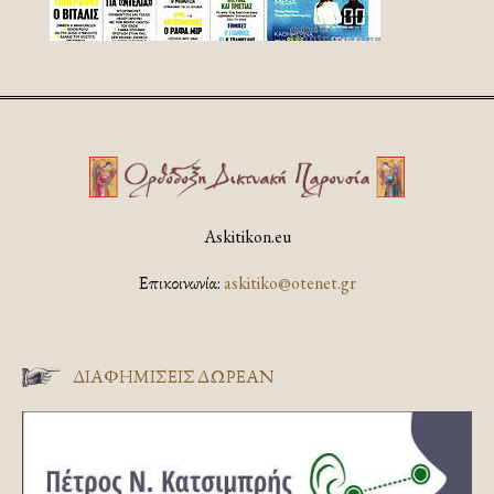
Askitikon.eu
Επικοινωνία:
askitiko@otenet.gr
ΔΙΑΦΗΜΊΣΕΙΣ ΔΩΡΕΆΝ