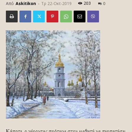
203
Από
Askitikon
-
Τρ 22-Οκτ-2019
0
Κάποτε, ο γέροντας πρότεινε στον μαθητή να περπατήσει