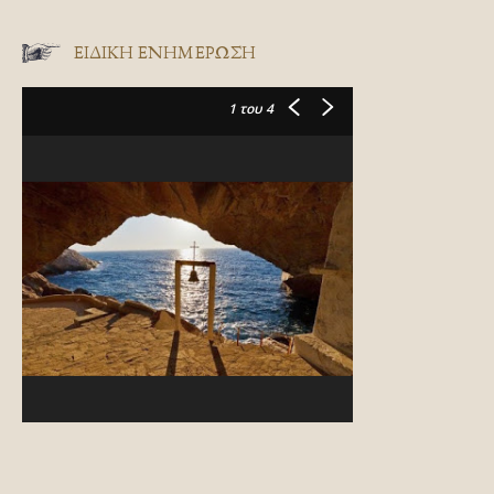
ΕΙΔΙΚΉ ΕΝΗΜΈΡΩΣΗ
1
του 4