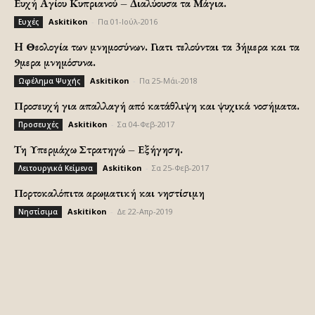
Ευχή Αγίου Κυπριανού – Διαλύουσα τα Μάγια.
Askitikon
-
Πα 01-Ιούλ-2016
Ευχές
H Θεολογία των μνημοσύνων. Γιατι τελούνται τα 3ήμερα και τα
9μερα μνημόσυνα.
Askitikon
-
Πα 25-Μάι-2018
Ωφέλημα Ψυχής
Προσευχή για απαλλαγή από κατάθλιψη και ψυχικά νοσήματα.
Askitikon
-
Σα 04-Φεβ-2017
Προσευχές
Τη Υπερμάχω Στρατηγώ – Εξήγηση.
Askitikon
-
Σα 25-Φεβ-2017
Λειτουργικά Κείμενα
Πορτοκαλόπιτα αρωματική και νηστίσιμη
Askitikon
-
Δε 22-Απρ-2019
Νηστίσιμα