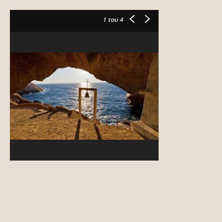
1
του 4