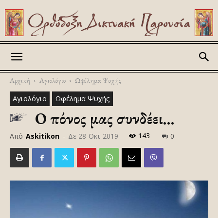
Askitikon
Αρχική
Αγιολόγιο
Ωφέλημα Ψυχής
Αγιολόγιο
Ωφέλημα Ψυχής
Ο πόνος μας συνδέει…
143
Από
Askitikon
-
Δε 28-Οκτ-2019
0